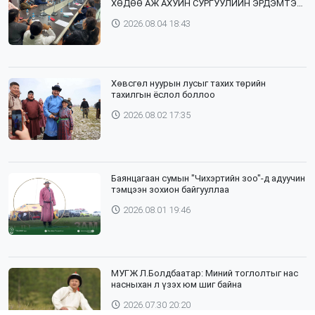
ХӨДӨӨ АЖ АХУЙН СУРГУУЛИЙН ЭРДЭМТЭН
БАГШ НАР СУМДАД АЖИЛЛАЖ БАЙНА
2026.08.04 18:43
Хөвсгөл нуурын лусыг тахих төрийн
тахилгын ёслол боллоо
2026.08.02 17:35
Баянцагаан сумын "Чихэртийн зоо"-д адуучин
тэмцээн зохион байгууллаа
2026.08.01 19:46
МУГЖ Л.Болдбаатар: Миний тоглолтыг нас
насныхан л үзэх юм шиг байна
2026.07.30 20:20