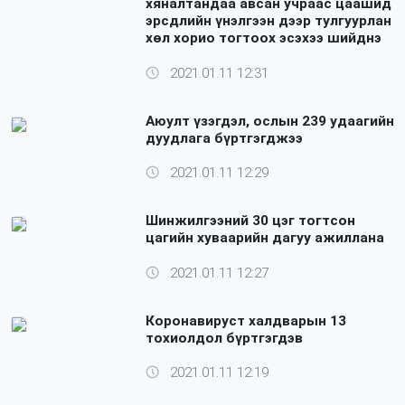
хяналтандаа авсан учраас цаашид
эрсдлийн үнэлгээн дээр тулгуурлан
хөл хорио тогтоох эсэхээ шийднэ
2021.01.11 12:31
Аюулт үзэгдэл, ослын 239 удаагийн
дуудлага бүртгэгджээ
2021.01.11 12:29
Шинжилгээний 30 цэг тогтсон
цагийн хуваарийн дагуу ажиллана
2021.01.11 12:27
Коронавируст халдварын 13
тохиолдол бүртгэгдэв
2021.01.11 12:19