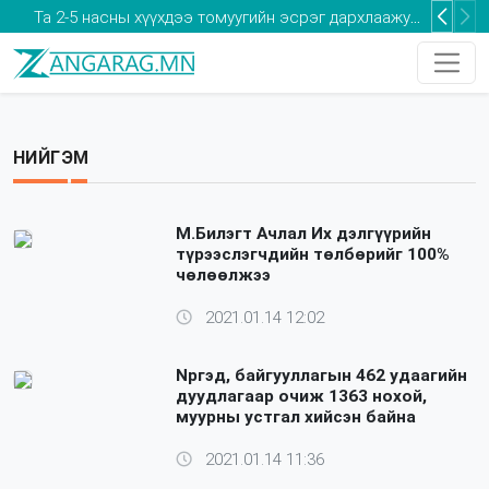
Та 2-5 насны хүүхдээ томуугийн эсрэг дархлаажуулалтад хамруулаарай
НИЙГЭМ
М.Билэгт Ачлал Их дэлгүүрийн
түрээслэгчдийн төлбөрийг 100%
чөлөөлжээ
2021.01.14 12:02
Nргэд, байгууллагын 462 удаагийн
дуудлагаар очиж 1363 нохой,
муурны устгал хийсэн байна
2021.01.14 11:36