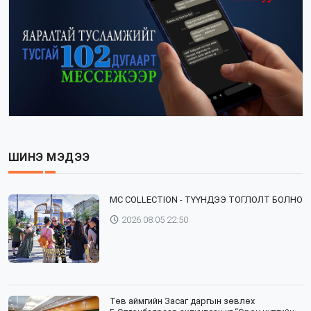
ШИНЭ МЭДЭЭ
⁣MC COLLECTION - ТҮҮНДЭЭ ТОГЛОЛТ БОЛНО
2026.08.05 22:50
Төв аймгийн Засаг даргын зөвлөх