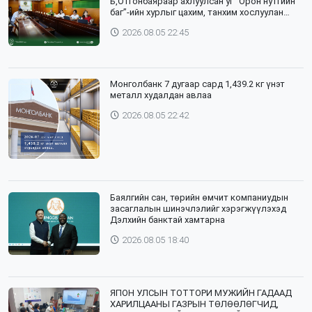
Б,Отгонбаяраар ахлуулсан уг “Орон нутгийн
баг”-ийн хурлыг цахим, танхим хослуулан
зохион байгууллаа
2026.08.05 22:45
Монголбанк 7 дугаар сард 1,439.2 кг үнэт
металл худалдан авлаа
2026.08.05 22:42
Баялгийн сан, төрийн өмчит компаниудын
засаглалын шинэчлэлийг хэрэгжүүлэхэд
Дэлхийн банктай хамтарна
2026.08.05 18:40
ЯПОН УЛСЫН ТОТТОРИ МУЖИЙН ГАДААД
ХАРИЛЦААНЫ ГАЗРЫН ТӨЛӨӨЛӨГЧИД,