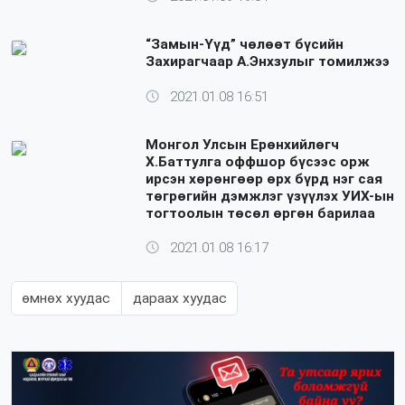
“Замын-Үүд” чөлөөт бүсийн
Захирагчаар А.Энхзулыг томилжээ
2021.01.08 16:51
Монгол Улсын Ерөнхийлөгч
Х.Баттулга оффшор бүсээс орж
ирсэн хөрөнгөөр өрх бүрд нэг сая
төгрөгийн дэмжлэг үзүүлэх УИХ-ын
тогтоолын төсөл өргөн барилаа
2021.01.08 16:17
өмнөх хуудас
дараах хуудас