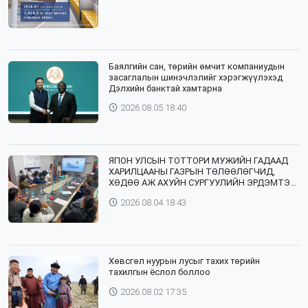
Баялгийн сан, төрийн өмчит компаниудын
засаглалын шинэчлэлийг хэрэгжүүлэхэд
Дэлхийн банктай хамтарна
2026.08.05 18:40
ЯПОН УЛСЫН ТОТТОРИ МУЖИЙН ГАДААД
ХАРИЛЦААНЫ ГАЗРЫН ТӨЛӨӨЛӨГЧИД,
ХӨДӨӨ АЖ АХУЙН СУРГУУЛИЙН ЭРДЭМТЭН
БАГШ НАР СУМДАД АЖИЛЛАЖ БАЙНА
2026.08.04 18:43
Хөвсгөл нуурын лусыг тахих төрийн
тахилгын ёслол боллоо
2026.08.02 17:35