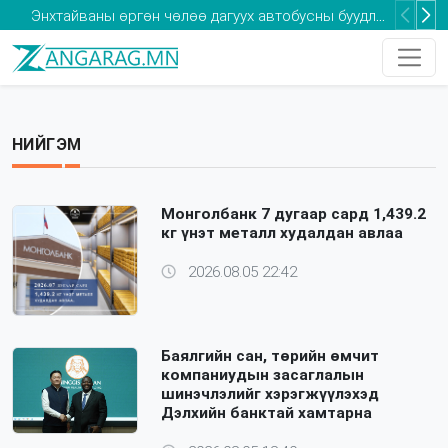
Энхтайваны өргөн чөлөө дагуух автобусны буудлуудыг халаас зогсоолгүй болгоно
“Цагаан алт” хөдөлгөөн мал аж ахуйн хөнгөн аж үйлдвэрлэлийн салбарт сүүлийн 30 гаруй жилд байгаагүй дэмжлэг үзүүлнэ
Оксфорд: Монгол Улс кибер аюулгүй байдлыг хангах хөрөнгө оруулалтыг нэмэгдүүлэх шаардлагатай
НИЙГЭМ
Та 2-5 насны хүүхдээ томуугийн эсрэг дархлаажуулалтад хамруулаарай
Монголбанк 7 дугаар сард 1,439.2
кг үнэт металл худалдан авлаа
2026.08.05 22:42
Баялгийн сан, төрийн өмчит
компаниудын засаглалын
шинэчлэлийг хэрэгжүүлэхэд
Дэлхийн банктай хамтарна