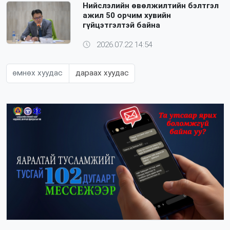
Нийслэлийн өвөлжилтийн бэлтгэл
ажил 50 орчим хувийн
гүйцэтгэлтэй байна
2026.07.22 14:54
өмнөх хуудас
дараах хуудас