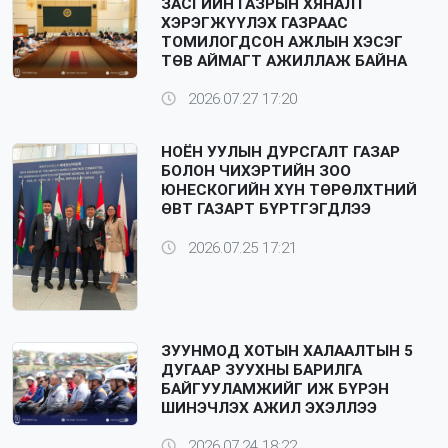
ЗАСГИЙН ГАЗРЫН ХЯНАЛТ
ХЭРЭГЖҮҮЛЭХ ГАЗРААС
ТОМИЛОГДСОН АЖЛЫН ХЭСЭГ
ТӨВ АЙМАГТ АЖИЛЛАЖ БАЙНА
2026.07.27 17:20
НОЁН УУЛЫН ДУРСГАЛТ ГАЗАР
БОЛОН ЧИХЭРТИЙН ЗОО
ЮНЕСКОГИЙН ХҮН ТӨРӨЛХТНИЙ
ӨВТ ГАЗАРТ БҮРТГЭГДЛЭЭ
2026.07.25 17:21
ЗУУНМОД ХОТЫН ХАЛААЛТЫН 5
ДУГААР ЗУУХНЫ БАРИЛГА
БАЙГУУЛАМЖИЙГ ИЖ БҮРЭН
ШИНЭЧЛЭХ АЖИЛ ЭХЭЛЛЭЭ
2026.07.24 18:22