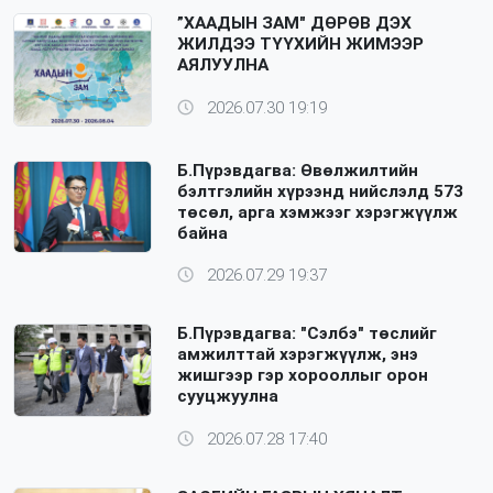
”ХААДЫН ЗАМ" ДӨРӨВ ДЭХ
ЖИЛДЭЭ ТҮҮХИЙН ЖИМЭЭР
АЯЛУУЛНА
2026.07.30 19:19
Б.Пүрэвдагва: Өвөлжилтийн
бэлтгэлийн хүрээнд нийслэлд 573
төсөл, арга хэмжээг хэрэгжүүлж
байна
2026.07.29 19:37
Б.Пүрэвдагва: "Сэлбэ" төслийг
амжилттай хэрэгжүүлж, энэ
жишгээр гэр хорооллыг орон
сууцжуулна
2026.07.28 17:40