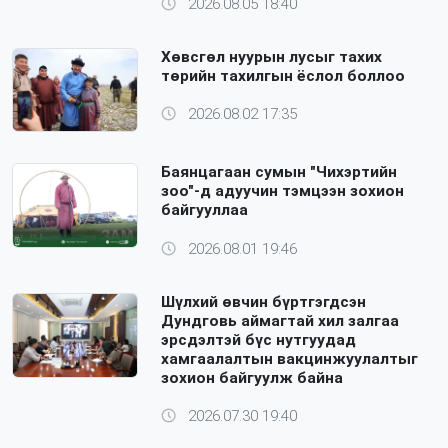
2026.08.05 18:40
Хөвсгөл нуурын лусыг тахих
төрийн тахилгын ёслол боллоо
2026.08.02 17:35
Баянцагаан сумын "Чихэртийн
зоо"-д адуучин тэмцээн зохион
байгууллаа
2026.08.01 19:46
Шүлхий өвчин бүртгэгдсэн
Дундговь аймагтай хил залгаа
эрсдэлтэй бүс нутгуудад
хамгаалалтын вакцинжуулалтыг
зохион байгуулж байна
2026.07.30 19:40