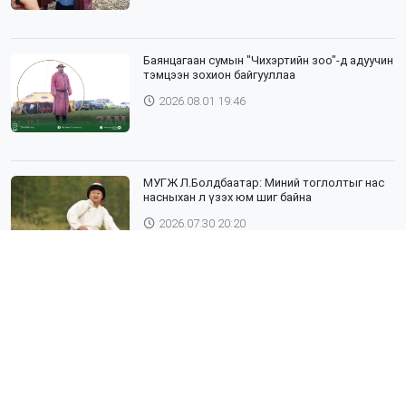
Баянцагаан сумын "Чихэртийн зоо"-д адуучин
тэмцээн зохион байгууллаа
2026.08.01 19:46
МУГЖ Л.Болдбаатар: Миний тоглолтыг нас
насныхан л үзэх юм шиг байна
2026.07.30 20:20
Шүлхий өвчин бүртгэгдсэн Дундговь
аймагтай хил залгаа эрсдэлтэй бүс
нутгуудад хамгаалалтын вакцинжуулалтыг
зохион байгуулж байна
2026.07.30 19:40