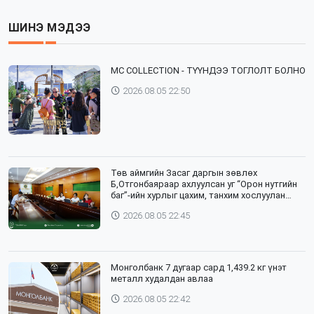
ШИНЭ МЭДЭЭ
⁣MC COLLECTION - ТҮҮНДЭЭ ТОГЛОЛТ БОЛНО
2026.08.05 22:50
Төв аймгийн Засаг даргын зөвлөх
Б,Отгонбаяраар ахлуулсан уг “Орон нутгийн
баг”-ийн хурлыг цахим, танхим хослуулан
зохион байгууллаа
2026.08.05 22:45
Монголбанк 7 дугаар сард 1,439.2 кг үнэт
металл худалдан авлаа
2026.08.05 22:42