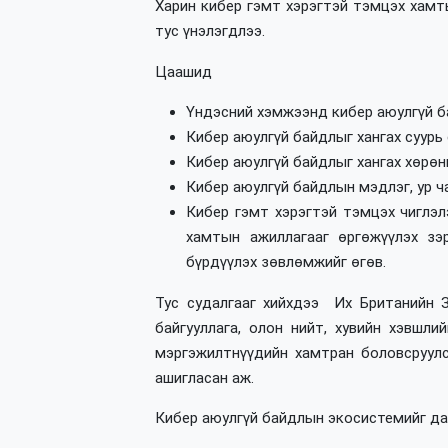
Харин кибер гэмт хэрэгтэй тэмцэх хамты
тус үнэлэгдлээ.
Цаашид
Үндэсний хэмжээнд кибер аюулгүй ба
Кибер аюулгүй байдлыг хангах суурь
Кибер аюулгүй байдлыг хангах хөрөн
Кибер аюулгүй байдлын мэдлэг, ур ч
Кибер гэмт хэрэгтэй тэмцэх чиглэлэ
хамтын ажиллагааг өргөжүүлэх зэ
бүрдүүлэх зөвлөмжийг өгөв.
Тус судалгааг хийхдээ Их Британийн З
байгууллага, олон нийт, хувийн хэвшли
мэргэжилтнүүдийн хамтран боловсруулс
ашигласан аж.
Кибер аюулгүй байдлын экосистемийг дар