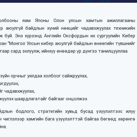
 холбооны яам Японы Олон улсын хамтын ажиллагааны
ер аюулгүй байдлын хүний нөөцийг чадавхжуулах техникийн
ж буй. Энэ хүрээнд Английн Оксфордын их сургуулийн Кибер
ан “Монгол Улсын кибер аюулгүй байдлын өнөөгийн түвшнийг
угаар сард эхлүүлж, ийнхүү өнөөдөр үр дүнгээ танилцууллаа.
зүйн орчныг уялдаа холбоог сайжруулах,
эгдүүлэх,
йг чадавхжуулах,
жүүлэх шаардлагатайг байгааг онцолжээ.
длын бодлого, стратегийн хувьд бусад үзүүлэлтээс илүү
н чиглэлээр хамгийн бага үзүүлэлттэй байгаа бөгөөд хөрөнгө
йна.