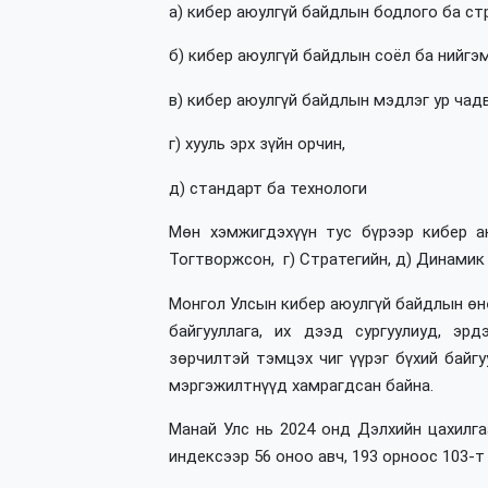
а) кибер аюулгүй байдлын бодлого ба ст
б) кибер аюулгүй байдлын соёл ба нийгэм
в) кибер аюулгүй байдлын мэдлэг ур чад
г) хууль эрх зүйн орчин,
д) стандарт ба технологи
Мөн хэмжигдэхүүн тус бүрээр кибер а
Тогтворжсон, г) Стратегийн, д) Динамик
Монгол Улсын кибер аюулгүй байдлын өн
байгууллага, их дээд сургуулиуд, эрд
зөрчилтэй тэмцэх чиг үүрэг бүхий байг
мэргэжилтнүүд хамрагдсан байна.
Манай Улс нь 2024 онд Дэлхийн цахилга
индексээр 56 оноо авч, 193 орноос 103-