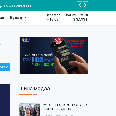
Цаг агаар
Валютын ханш
ин
Бусад
18.08
°
$
3,593
₮
х
ргэх
ШИНЭ МЭДЭЭ
⁣MC COLLECTION - ТҮҮНДЭЭ
ТОГЛОЛТ БОЛНО