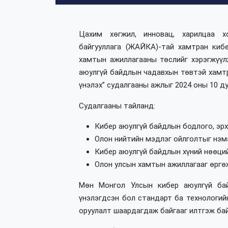
Цахим хөгжил, инновац, харилцаа
байгууллага (ЖАЙКА)-тай хамтран киб
хамтын ажиллагааны төслийг хэрэгжүүл
аюулгүй байдлын чадавхын төвтэй хамтр
үнэлэх” судалгааны ажлыг 2024 оны 10 д
Судалгааны тайланд:
Кибер аюулгүй байдлын бодлого, эрх
Олон нийтийн мэдлэг ойлголтыг нэм
Кибер аюулгүй байдлын хүний нөөци
Олон улсын хамтын ажиллагааг өргө
Мөн Монгол Улсын кибер аюулгүй бай
үнэлэгдсэн бол стандарт ба технологий
оруулалт шаардагдаж байгааг илтгэж ба