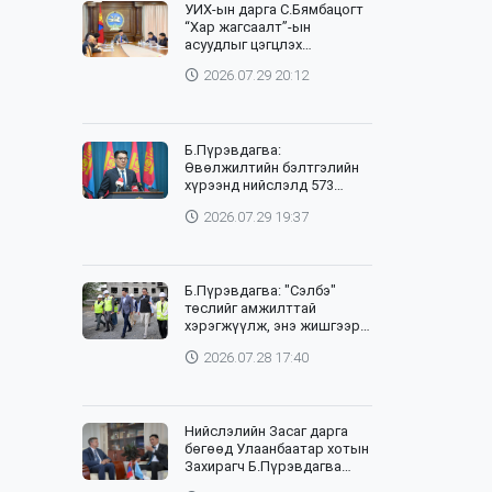
УИХ-ын дарга С.Бямбацогт
“Хар жагсаалт”-ын
асуудлыг цэгцлэх
чиглэлээр Монголбанкны
2026.07.29 20:12
удирдлагад 30 хоногийн
хугацаатай үүрэг өглөө
Б.Пүрэвдагва:
Өвөлжилтийн бэлтгэлийн
хүрээнд нийслэлд 573
төсөл, арга хэмжээг
2026.07.29 19:37
хэрэгжүүлж байна
Б.Пүрэвдагва: "Сэлбэ"
төслийг амжилттай
хэрэгжүүлж, энэ жишгээр
гэр хорооллыг орон
2026.07.28 17:40
сууцжуулна
Нийслэлийн Засаг дарга
бөгөөд Улаанбаатар хотын
Захирагч Б.Пүрэвдагва
өнөөдөр НҮБ-ын Суурин