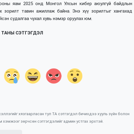
бооны яам 2025 онд Монгол Улсын кибер аюулгүй байдлын
х зорилт тавин ажиллаж байна. Энэ хүү зорилтыг хангахад
йсэн судалгаа чухал хувь нэмэр оруулах юм.
ТАНЫ СЭТГЭГДЭЛ
 хэллэгийг хязгаарласан тул ТА сэтгэгдэл бичихдээ хууль зүйн болон
м хэмжээг зөрчсөн сэтгэгдэлийг админ устгах эрхтэй.