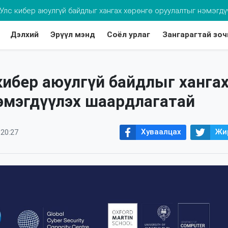
хдээ томуугийн эсрэг дархлаажуулалтад хамруулаарай
Дэлхий
Эрүүл мэнд
Соёл урлаг
Зангарагтай зоч
кибер аюулгүй байдлыг ханга
эмэгдүүлэх шаардлагатай
Хуваалцах
Жи
 20:27