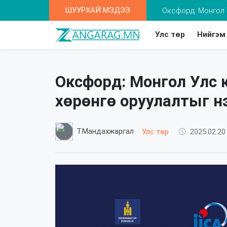
ШУУРХАЙ МЭДЭЭ
Та 2-5 насны хүү
Улс төр
Нийгэм
Оксфорд: Монгол Улс 
хөрөнгө оруулалтыг н
Т.Мандахжаргал
Улс төр
2025.02.20