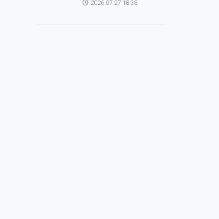
2026.07.27 18:38
зохицуулагч Яап ван
Хиердэнтэй уулзлаа