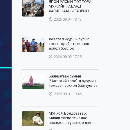
ЯПОН УЛСЫН ТОТТОРИ
МУЖИЙН ГАДААД
ХАРИЛЦААНЫ ГАЗРЫН
ТӨЛӨӨЛӨГЧИД, ХӨДӨӨ
2026.08.04 18:43
АЖ АХУЙН СУРГУУЛИЙН
ЭРДЭМТЭН БАГШ НАР
СУМДАД АЖИЛЛАЖ БАЙНА
Хөвсгөл нуурын лусыг
тахих төрийн тахилгын
ёслол боллоо
2026.08.02 17:35
Баянцагаан сумын
"Чихэртийн зоо"-д адуучин
тэмцээн зохион байгууллаа
2026.08.01 19:46
МУГЖ Л.Болдбаатар:
Миний тоглолтыг нас
насныхан л үзэх юм шиг
байна