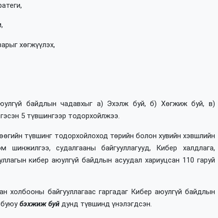
ратеги,
,
варыг хөгжүүлэх,
юулгүй байдлын чадавхыг а) Эхэлж буй, б) Хөгжиж буй, в)
 гэсэн 5 түвшингээр тодорхойлжээ.
өөгийн түвшинг тодорхойлоход төрийн болон хувийн хэвшлийн
эм шинжилгээ, судалгааны байгууллагууд, Кибер халдлага,
ууллагын кибер аюулгүй байдлын асуудал хариуцсан 110 гаруй
ан холбооны байгууллагаас гаргадаг Кибер аюулгүй байдлын
т буюу
бэхжиж буй
дунд түвшинд үнэлэгдсэн.