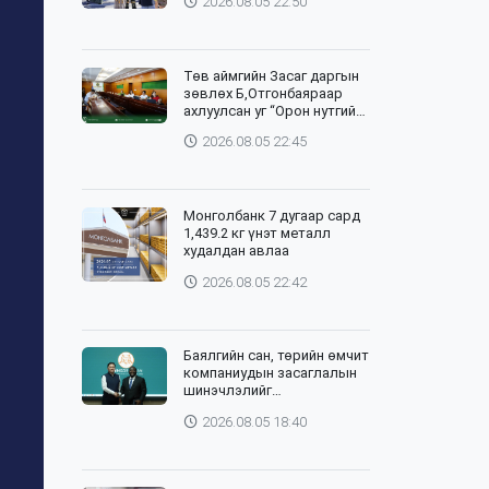
2026.08.05 22:50
Төв аймгийн Засаг даргын
зөвлөх Б,Отгонбаяраар
ахлуулсан уг “Орон нутгийн
баг”-ийн хурлыг цахим,
2026.08.05 22:45
танхим хослуулан зохион
байгууллаа
Монголбанк 7 дугаар сард
1,439.2 кг үнэт металл
худалдан авлаа
2026.08.05 22:42
Баялгийн сан, төрийн өмчит
компаниудын засаглалын
шинэчлэлийг
хэрэгжүүлэхэд Дэлхийн
2026.08.05 18:40
банктай хамтарна