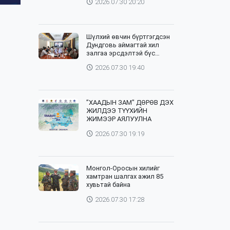
2026.07.30 20:20
Шүлхий өвчин бүртгэгдсэн
Дундговь аймагтай хил
залгаа эрсдэлтэй бүс
нутгуудад хамгаалалтын
2026.07.30 19:40
вакцинжуулалтыг зохион
байгуулж байна
”ХААДЫН ЗАМ" ДӨРӨВ ДЭХ
ЖИЛДЭЭ ТҮҮХИЙН
ЖИМЭЭР АЯЛУУЛНА
2026.07.30 19:19
Монгол-Оросын хилийг
хамтран шалгах ажил 85
хувьтай байна
2026.07.30 17:28