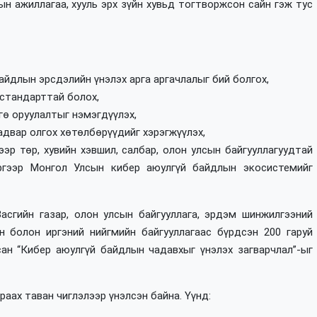
н ажиллагаа, хууль эрх зүйн хувьд тогтворжсон сайн гэж тус
йдлын эрсдэлийн үнэлэх арга аргачлалыг бий болгох,
 стандарттай болох,
гө оруулалтыг нэмэгдүүлэх,
адвар олгох хөтөлбөрүүдийг хэрэгжүүлэх,
эр төр, хувийн хэвшил, салбар, олон улсын байгууллагуудтай
ргээр Монгол Улсын кибер аюулгүй байдлын экосистемийг
асгийн газар, олон улсын байгууллага, эрдэм шинжилгээний
йн болон иргэний нийгмийн байгууллагаас бүрдсэн 200 гаруй
ан “Кибер аюулгүй байдлын чадавхыг үнэлэх загварчлал”-ыг
аах таван чиглэлээр үнэлсэн байна. Үүнд: