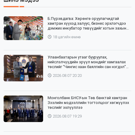
ШИНЭ МЭДЭЭ
Б.Пүрэвдагва: Хөрөнгө оруулагчидтай
хамтран хүүхэд залуус, бизнес эрхлэгчдээ
дэмжих инкубатор төвүүдийг хотын захын
хорооллуудад байгуулна
18 цагийн өмнө
Улаанбаатарын утааг бууруулах,
нийслэлчүүдийн эрүүл мэндийг хамгаалах
төслийг “Чингис хаан баялгийн сан нэгдэл”
ХХК-тай хамтран хэрэгжүүлнэ
2026.08.07 20:20
Монголбанк БНСУ-ын Төв банктай хамтран
Зээлийн мэдээллийн тогтолцоог хөгжүүлэх
төслийг эхлүүллээ
2026.08.07 19:29