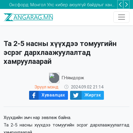
Та 2-5 насны хүүхдээ томуугийн эсрэг дархлаажуулалтад хамруулаарай
Та 2-5 насны хүүхдээ томуугийн
эсрэг дархлаажуулалтад
хамруулаарай
Г.Нямдорж
Эрүүл мэнд
2024.09.02 21:14
Хуваалцах
Жиргэх
Хүүхдийн эмч нар зөвлөж байна.
Та 2-5 насны хүүхдээ томуугийн эсрэг дархлаажуулалтад
хамруулаарай.