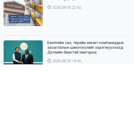
2026.08.05 22:42
Баялгийн сан, төрийн өмчит компаниудын
засаглалын шинэчлэлийг хэрэгжүүлэхэд
Дэлхийн банктай хамтарна
2026.08.05 18:40
ЯПОН УЛСЫН ТОТТОРИ МУЖИЙН ГАДААД
ХАРИЛЦААНЫ ГАЗРЫН ТӨЛӨӨЛӨГЧИД,
ХӨДӨӨ АЖ АХУЙН СУРГУУЛИЙН ЭРДЭМТЭН
БАГШ НАР СУМДАД АЖИЛЛАЖ БАЙНА
2026.08.04 18:43
Хөвсгөл нуурын лусыг тахих төрийн
тахилгын ёслол боллоо