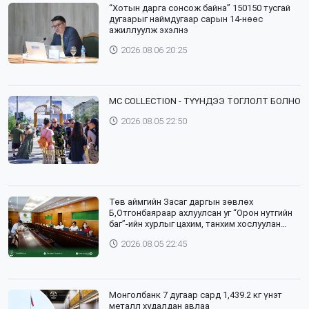
“Хотын дарга сонсож байна” 150150 тусгай
дугаарыг наймдугаар сарын 14-нөөс
ажиллуулж эхэлнэ
2026.08.06 20:25
⁣MC COLLECTION - ТҮҮНДЭЭ ТОГЛОЛТ БОЛНО
2026.08.05 22:50
Төв аймгийн Засаг даргын зөвлөх
Б,Отгонбаяраар ахлуулсан уг “Орон нутгийн
баг”-ийн хурлыг цахим, танхим хослуулан
зохион байгууллаа
2026.08.05 22:45
Монголбанк 7 дугаар сард 1,439.2 кг үнэт
металл худалдан авлаа