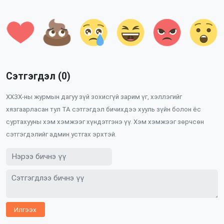
Сэтгэгдэл (0)
ХХЗХ-ны журмын дагуу зүй зохисгүй зарим үг, хэллэгийг
хязгаарласан тул ТА сэтгэгдэл бичихдээ хууль зүйн болон ёс
суртахууны хэм хэмжээг хүндэтгэнэ үү. Хэм хэмжээг зөрчсөн
сэтгэгдэлийг админ устгах эрхтэй.
Илгээх