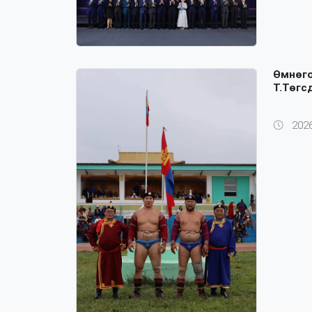
Өмнөго
Т.Төгс
2026