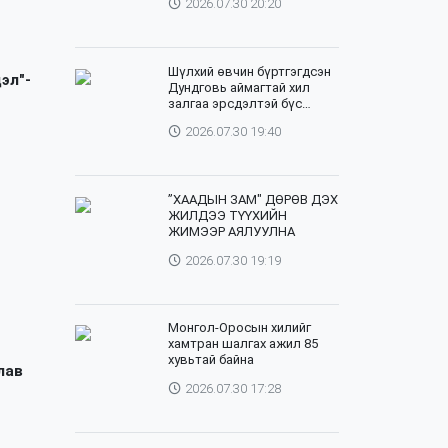
2026.07.30 20:20
Шүлхий өвчин бүртгэгдсэн
эл"-
Дундговь аймагтай хил
залгаа эрсдэлтэй бүс
нутгуудад хамгаалалтын
2026.07.30 19:40
вакцинжуулалтыг зохион
байгуулж байна
”ХААДЫН ЗАМ" ДӨРӨВ ДЭХ
ЖИЛДЭЭ ТҮҮХИЙН
ЖИМЭЭР АЯЛУУЛНА
2026.07.30 19:19
Монгол-Оросын хилийг
хамтран шалгах ажил 85
хувьтай байна
лав
2026.07.30 17:28