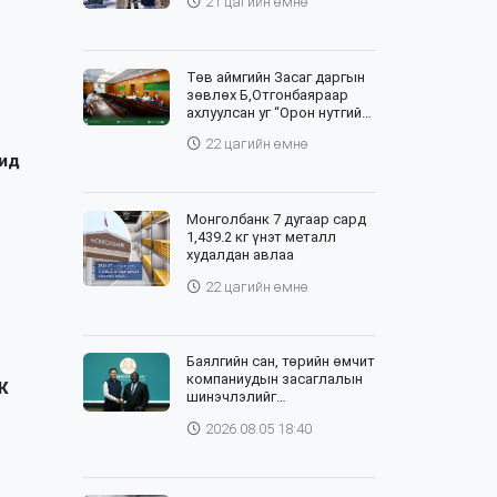
21 цагийн өмнө
Төв аймгийн Засаг даргын
зөвлөх Б,Отгонбаяраар
ахлуулсан уг “Орон нутгийн
баг”-ийн хурлыг цахим,
22 цагийн өмнө
танхим хослуулан зохион
бид
байгууллаа
Монголбанк 7 дугаар сард
1,439.2 кг үнэт металл
худалдан авлаа
22 цагийн өмнө
Баялгийн сан, төрийн өмчит
компаниудын засаглалын
Ж
шинэчлэлийг
хэрэгжүүлэхэд Дэлхийн
2026.08.05 18:40
банктай хамтарна