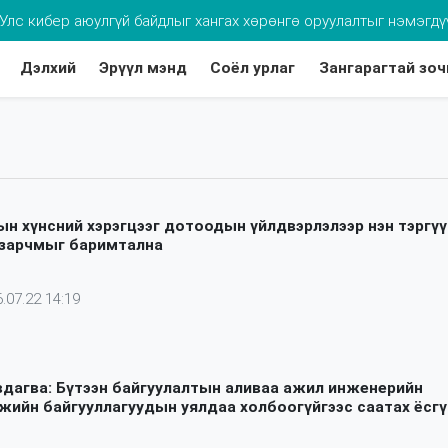
хдээ томуугийн эсрэг дархлаажуулалтад хамруулаарай
Дэлхий
Эрүүл мэнд
Соёл урлаг
Зангарагтай зоч
ын хүнсний хэрэгцээг дотоодын үйлдвэрлэлээр нэн тэргү
 зарчмыг баримтална
.07.22 14:19
вдагва: Бүтээн байгуулалтын аливаа ажил инженерийн
жийн байгууллагуудын уялдаа холбоогүйгээс саатах ёсгү