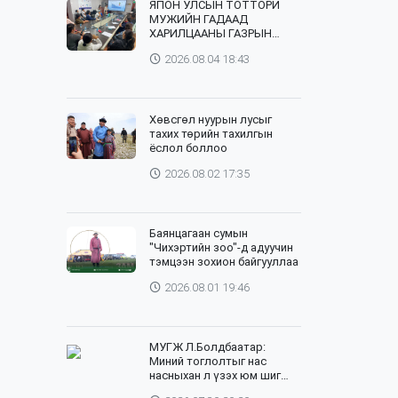
ЯПОН УЛСЫН ТОТТОРИ
МУЖИЙН ГАДААД
ХАРИЛЦААНЫ ГАЗРЫН
ТӨЛӨӨЛӨГЧИД, ХӨДӨӨ
2026.08.04 18:43
АЖ АХУЙН СУРГУУЛИЙН
ЭРДЭМТЭН БАГШ НАР
СУМДАД АЖИЛЛАЖ БАЙНА
Хөвсгөл нуурын лусыг
тахих төрийн тахилгын
ёслол боллоо
2026.08.02 17:35
Баянцагаан сумын
"Чихэртийн зоо"-д адуучин
тэмцээн зохион байгууллаа
2026.08.01 19:46
МУГЖ Л.Болдбаатар:
Миний тоглолтыг нас
насныхан л үзэх юм шиг
байна