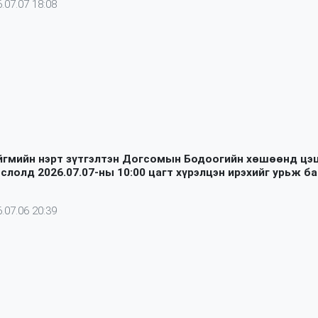
.07.07 18:08
йгмийн нэрт зүтгэлтэн Догсомын Бодоогийн хөшөөнд цэ
ёслолд 2026.07.07-ны 10:00 цагт хүрэлцэн ирэхийг урьж б
.07.06 20:39