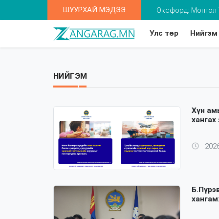
ШУУРХАЙ МЭДЭЭ
Та 2-5 насны хүү
Улс төр
Нийгэм
НИЙГЭМ
Хүн ам
хангах
2026
Б.Пүрэ
хангам