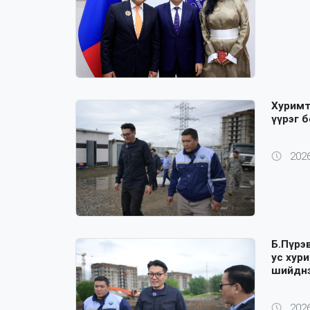
Хуримт
үүрэг 
2026
Б.Пүрэ
ус хур
шийдн
2026