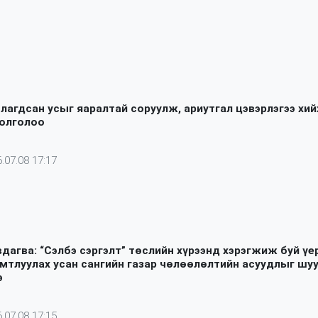
лагдсан усыг яаралтай соруулж, ариутгал цэвэрлэгээ хий
болголоо
.07.08 17:17
вдагва: “Сэлбэ сэргэлт” төслийн хүрээнд хэрэгжиж буй үе
имтлуулах усан сангийн газар чөлөөлөлтийн асуудлыг шу
э
.07.08 17:15