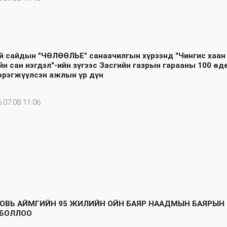
й сайдын "ЧӨЛӨӨЛЬЕ" санаачилгын хүрээнд "Чингис хаан
йн сан нэгдэл"-ийн зүгээс Засгийн газрын гарааны 100 өд
эрэгжүүлсэн ажлын үр дүн
.07.08 11:06
ОВЬ АЙМГИЙН 95 ЖИЛИЙН ОЙН БАЯР НААДМЫН БАЯРЫН
 БОЛЛОО