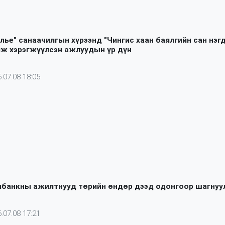
лье" санаачилгын хүрээнд "Чингис хаан баялгийн сан нэгд
йж хэрэгжүүлсэн ажлуудын үр дүн
.07.08 18:05
банкны ажилтнууд төрийн өндөр дээд одонгоор шагнуу
.07.08 17:21