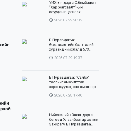
УИХ-ын дарга С.Бямбацогт
“Хар жагсаалт”-ын
асуудлыг цэгцлэх
чиглэлээр Монголбанкны
2026.07.29 20:12
удирдлагад 30 хоногийн
хугацаатай үүрэг өглөө
Б.Пүрэвдагва:
хийг
Өвөлжилтийн бэлтгэлийн
хүрээнд нийслэлд 573
төсөл, арга хэмжээг
2026.07.29 19:37
хэрэгжүүлж байна
Б.Пүрэвдагва: "Сэлбэ"
төслийг амжилттай
хэрэгжүүлж, энэ жишгээр
гэр хорооллыг орон
2026.07.28 17:40
сууцжуулна
рийн
урхай
Нийслэлийн Засаг дарга
бөгөөд Улаанбаатар хотын
Захирагч Б.Пүрэвдагва
өнөөдөр НҮБ-ын Суурин