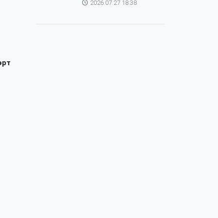
2026.07.27 18:38
зохицуулагч Яап ван
Хиердэнтэй уулзлаа
өрт