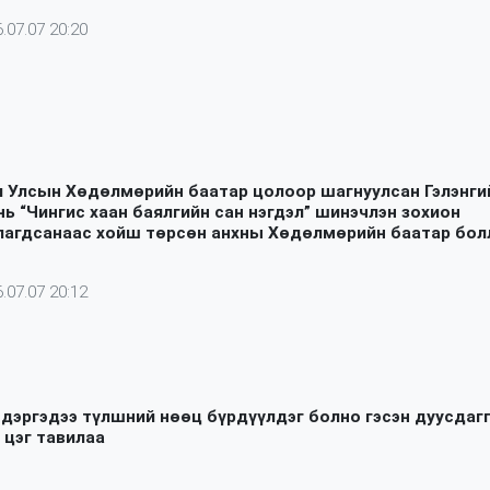
.07.07 20:20
 Улсын Хөдөлмөрийн баатар цолоор шагнуулсан Гэлэнги
нь “Чингис хаан баялгийн сан нэгдэл” шинэчлэн зохион
лагдсанаас хойш төрсөн анхны Хөдөлмөрийн баатар бол
.07.07 20:12
 дэргэдээ түлшний нөөц бүрдүүлдэг болно гэсэн дуусдаг
 цэг тавилаа