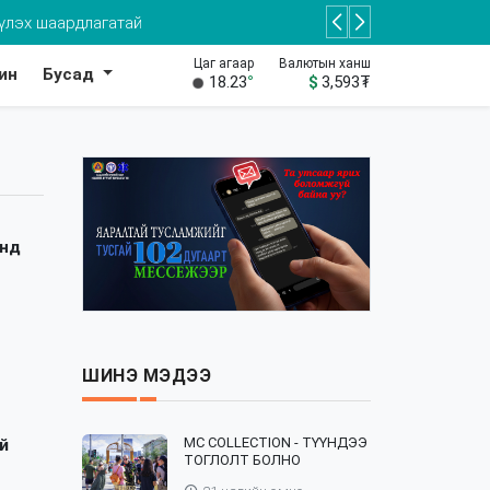
Цаг агаар
Валютын ханш
ин
Бусад
18.23
°
$
3,593
₮
үнд
ШИНЭ МЭДЭЭ
⁣MC COLLECTION - ТҮҮНДЭЭ
й
ТОГЛОЛТ БОЛНО