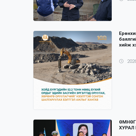
Ерөнхи
баялги
хийж х
2026
ӨМНӨГ
ХУРАЛ