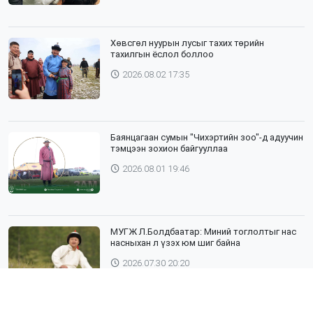
Хөвсгөл нуурын лусыг тахих төрийн
тахилгын ёслол боллоо
2026.08.02 17:35
Баянцагаан сумын "Чихэртийн зоо"-д адуучин
тэмцээн зохион байгууллаа
2026.08.01 19:46
МУГЖ Л.Болдбаатар: Миний тоглолтыг нас
насныхан л үзэх юм шиг байна
2026.07.30 20:20