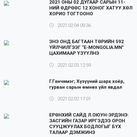
2021 ОНЫ 02 ДУГААР САРЫН 11-
НИЙ ӨДРӨӨС 12 ХОНОГ ХАТУУ ХӨЛ
ХОРИО ТОГТООНО
2021.02.04 09:36
ЭНЭ ОНД БАГТААН ТӨРИЙН 592
ҮЙЛЧИЛГЭЭГ “E-MONGOLIA.MN”
ЦАХИМААР ҮЗҮҮЛНЭ
2021.02.03 12:59
Г.Ганчимэг; Хүзүүний шарх хоёр,
гурван сарын өмнөх үйл явдал
2021.02.02 17:01
ЕРӨНХИЙ САЙД Л.ОЮУН-ЭРДЭНЭ:
ЗАСГИЙН ГАЗАР ИРГЭДЭЭ ОРОН
СУУЦЖУУЛАХ БОДЛОГЫГ БҮХ
ТАЛААР ДЭМЖИНЭ