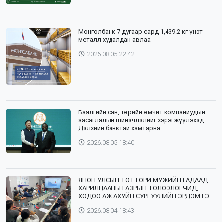
Монголбанк 7 дугаар сард 1,439.2 кг үнэт
металл худалдан авлаа
2026.08.05 22:42
Баялгийн сан, төрийн өмчит компаниудын
засаглалын шинэчлэлийг хэрэгжүүлэхэд
Дэлхийн банктай хамтарна
2026.08.05 18:40
ЯПОН УЛСЫН ТОТТОРИ МУЖИЙН ГАДААД
ХАРИЛЦААНЫ ГАЗРЫН ТӨЛӨӨЛӨГЧИД,
ХӨДӨӨ АЖ АХУЙН СУРГУУЛИЙН ЭРДЭМТЭН
БАГШ НАР СУМДАД АЖИЛЛАЖ БАЙНА
2026.08.04 18:43