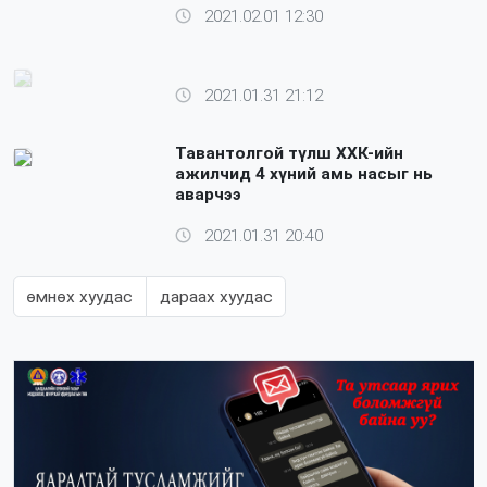
2021.02.01 12:30
2021.01.31 21:12
Тавантолгой түлш ХХК-ийн
ажилчид 4 хүний амь насыг нь
аварчээ
2021.01.31 20:40
өмнөх хуудас
дараах хуудас