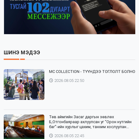
ШИНЭ МЭДЭЭ
⁣MC COLLECTION - ТҮҮНДЭЭ ТОГЛОЛТ БОЛНО
2026.08.05 22:50
Төв аймгийн Засаг даргын зөвлөх
Б,Отгонбаяраар ахлуулсан уг “Орон нутгийн
баг”-ийн хурлыг цахим, танхим хослуулан
зохион байгууллаа
2026.08.05 22:45