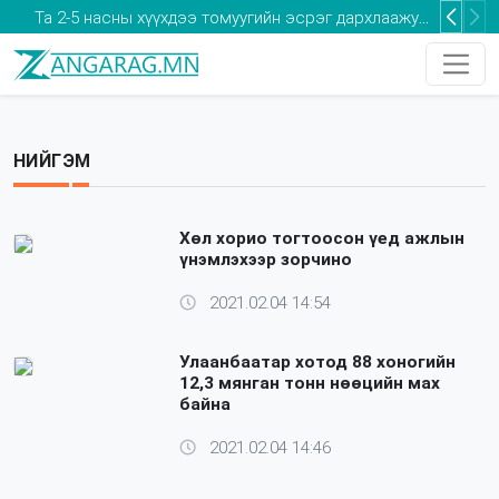
Та 2-5 насны хүүхдээ томуугийн эсрэг дархлаажуулалтад хамруулаарай
НИЙГЭМ
Хөл хорио тогтоосон үед ажлын
үнэмлэхээр зорчино
2021.02.04 14:54
Улаанбаатар хотод 88 хоногийн
12,3 мянган тонн нөөцийн мах
байна
2021.02.04 14:46