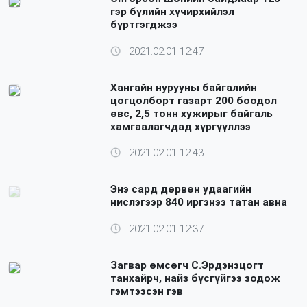
гэр бүлийн хүчирхийлэл
бүртгэгджээ
2021.02.01 12:47
Хангайн нурууны байгалийн
цогцолборт газарт 200 боодол
өвс, 2,5 тонн хужирыг байгаль
хамгаалагчдад хүргүүллээ
2021.02.01 12:43
Энэ сард дөрвөн удаагийн
нислэгээр 840 иргэнээ татан авна
2021.02.01 12:37
Загвар өмсөгч С.Эрдэнэцогт
танхайрч, найз бүсгүйгээ зодож
гэмтээсэн гэв