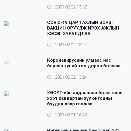
2021.02.02 13:32
COVID-19 ЦАР ТАХЛЫН ЭСРЭГ
ВАКЦИН ОРУУЛЖ ИРЭХ АЖЛЫН
ХЭСЭГ ХУРАЛДЛАА
2021.02.02 13:27
Коронавирусийн улмаас нас
барсан хүний тоо дөрөв болжээ
2021.02.02 13:24
ХӨСҮТ-ийн алдаанаас болж ясны
хорт хавдартай хүү онгоцны
буудал дээр гацжээ
2021.02.01 16:49
Өнгөрсөн шөнийн байдлаар 123