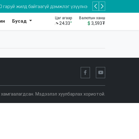
0 гаруй жилд байгаагүй дэмжлэг үзүүлнэ
Цаг агаар
Валютын ханш
ин
Бусад
үлэх шаардлагатай
24.33
°
$
3,593
₮
ар хамгаалагдсан. Мэдээлэл хуулбарлах хориотой.