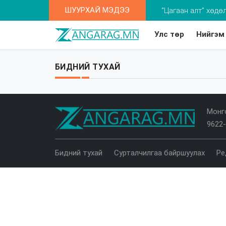
ШУУРХАЙ МЭДЭЭ
“Цагаан алт” хөдө
Улс төр
Нийгэм
Оксфорд: Монгол 
Та 2-5 насны хүү
БИДНИЙ ТУХАЙ
Монго
9622
Бидний тухай
Сурталчилгаа байршуулах
Ре