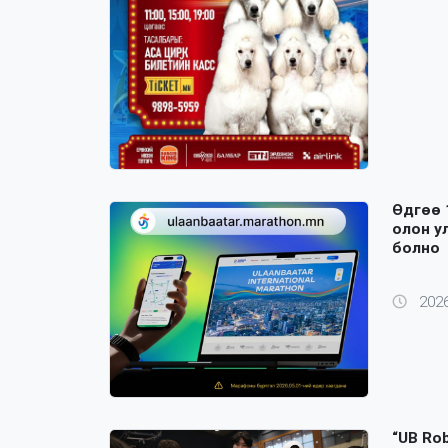
Өдгөө 
олон у
болно
2026
“UB Ro