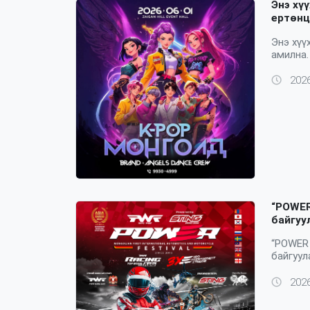
Энэ хүү
ертөнц
Энэ хүү
амилна.
2026
“POWER
байгуу
“POWER 
байгуул
2026