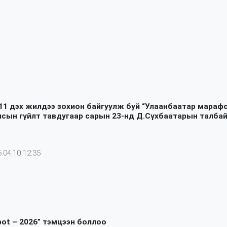
11 дэх жилдээ зохион байгуулж буй “Улаанбаатар мараф
лсын гүйлт тавдугаар сарын 23-нд Д.Сүхбаатарын талба
.04.10 12:35
bot – 2026” тэмцээн боллоо