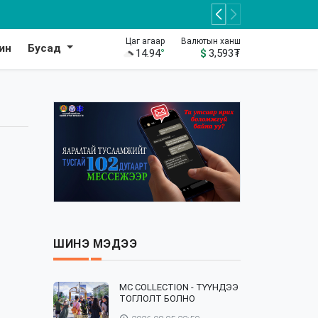
Цаг агаар
Валютын ханш
ин
Бусад
14.94
°
$
3,593
₮
ШИНЭ МЭДЭЭ
⁣MC COLLECTION - ТҮҮНДЭЭ
ТОГЛОЛТ БОЛНО