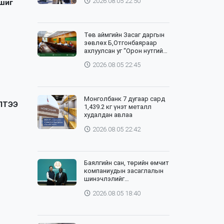
2026.08.05 22:50
 шиг
Төв аймгийн Засаг даргын
зөвлөх Б,Отгонбаяраар
ахлуулсан уг “Орон нутгийн
баг”-ийн хурлыг цахим,
2026.08.05 22:45
танхим хослуулан зохион
байгууллаа
Монголбанк 7 дугаар сард
ЛТЭЭ
1,439.2 кг үнэт металл
худалдан авлаа
2026.08.05 22:42
Баялгийн сан, төрийн өмчит
компаниудын засаглалын
шинэчлэлийг
хэрэгжүүлэхэд Дэлхийн
2026.08.05 18:40
банктай хамтарна