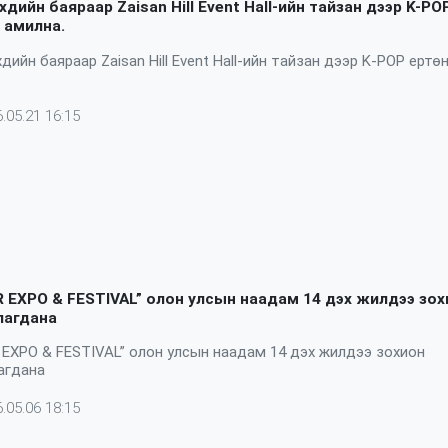
хдийн баяраар Zaisan Hill Event Hall-ийн тайзан дээр K-PO
 амилна.
хдийн баяраар Zaisan Hill Event Hall-ийн тайзан дээр K-POP ертө
.05.21 16:15
 EXPO & FESTIVAL” олон улсын наадам 14 дэх жилдээ зох
лагдана
EXPO & FESTIVAL” олон улсын наадам 14 дэх жилдээ зохион
агдана
.05.06 18:15