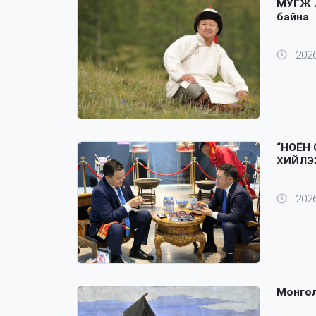
МУГЖ Л
байна
2026
“НОЁН
ХИЙЛЭ
2026
Монгол