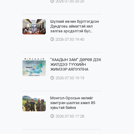
2026.07.30 20:20
Шүлхий өвчин бүртгэгдсэн
Дундговь аймагтай хил
залгаа эрсдэлтэй бүс
нутгуудад хамгаалалтын
2026.07.30 19:40
вакцинжуулалтыг зохион
байгуулж байна
”ХААДЫН ЗАМ" ДӨРӨВ ДЭХ
ЖИЛДЭЭ ТҮҮХИЙН
ЖИМЭЭР АЯЛУУЛНА
2026.07.30 19:19
Монгол-Оросын хилийг
хамтран шалгах ажил 85
хувьтай байна
2026.07.30 17:28