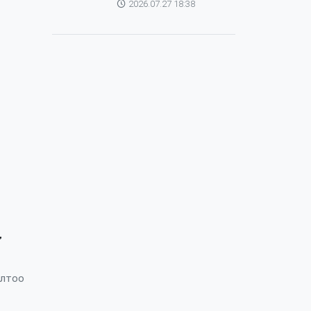
2026.07.27 18:38
зохицуулагч Яап ван
Хиердэнтэй уулзлаа
”
олтоо