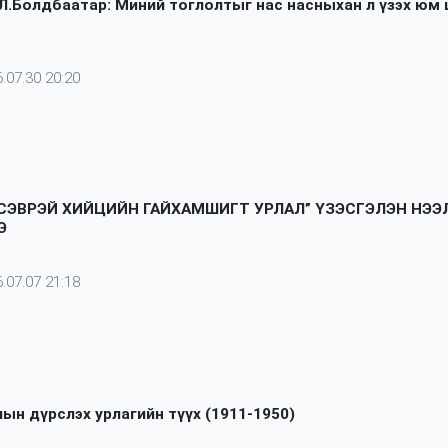
.Болдбаатар: Миний тоглолтыг нас насныхан л үзэх юм
.07.30 20:20
 СЭВРЭЙ ХИЙЦИЙН ГАЙХАМШИГТ УРЛАЛ” ҮЗЭСГЭЛЭН НЭЭ
Э
.07.07 21:18
ын дүрслэх урлагийн түүх (1911-1950)