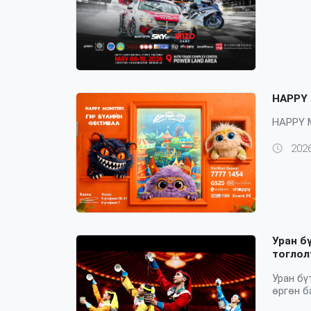
HAPPY 
HAPPY 
2026
Уран б
тоглол
Уран бү
өргөн б