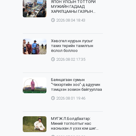
ЯПОН УЛСЫН ТОТТОРИ
МУЖИЙН ГАДААД
ХАРИЛЦААНЫ ГАЗРЫН
ТӨЛӨӨЛӨГЧИД, ХӨДӨӨ
2026.08.04 18:43
АЖ АХУЙН СУРГУУЛИЙН
ЭРДЭМТЭН БАГШ НАР
СУМДАД АЖИЛЛАЖ БАЙНА
Хөвсгөл нуурын лусыг
тахих төрийн тахилгын
ёслол боллоо
2026.08.02 17:35
Баянцагаан сумын
"Чихэртийн зоо"-д адуучин
тэмцээн зохион байгууллаа
2026.08.01 19:46
МУГЖ Л.Болдбаатар:
Миний тоглолтыг нас
насныхан л үзэх юм шиг
байна