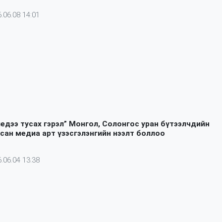
.06.08 14:01
иедээ тусах гэрэл” Монгол, Солонгос уран бүтээлчдийн
сан медиа арт үзэсгэлэнгийн нээлт боллоо
.06.04 13:38