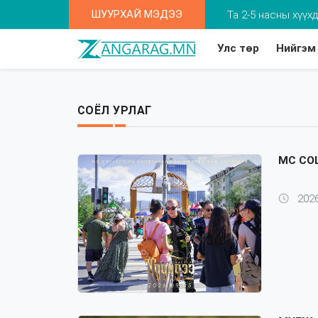
ШУУРХАЙ МЭДЭЭ
Та 2-5 насны хүү
Улс төр
Нийгэм
СОЁЛ УРЛАГ
⁣MC CO
2026