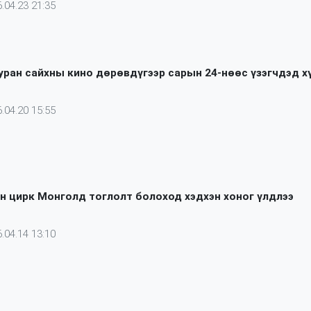
.04.23 21:35
уран сайхны кино дөрөвдүгээр сарын 24-нөөс үзэгчдэд х
.04.20 15:55
н цирк Монголд тоглолт болоход хэдхэн хоног үлдлээ
.04.14 13:10