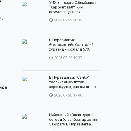
P
УИХ-ын дарга С.Бямбацогт
“Хар жагсаалт”-ын
асуудлыг цэгцлэх
чиглэлээр Монголбанкны
нц
2026.07.29 20:12
удирдлагад 30 хоногийн
хугацаатай үүрэг өглөө
Б.Пүрэвдагва:
Өвөлжилтийн бэлтгэлийн
хүрээнд нийслэлд 573
төсөл, арга хэмжээг
2026.07.29 19:37
хэрэгжүүлж байна
Б.Пүрэвдагва: "Сэлбэ"
төслийг амжилттай
хэрэгжүүлж, энэ жишгээр
ион
гэр хорооллыг орон
2026.07.28 17:40
сууцжуулна
Нийслэлийн Засаг дарга
бөгөөд Улаанбаатар хотын
Захирагч Б.Пүрэвдагва
өнөөдөр НҮБ-ын Суурин