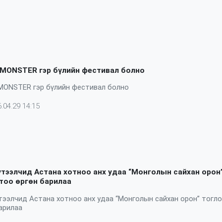
MONSTER гэр бүлийн фестивал болно
MONSTER гэр бүлийн фестивал болно
.04.29 14:15
үтээлчид Астана хотноо анх удаа “Монголын сайхан орон
тоо өргөн барилаа
тээлчид Астана хотноо анх удаа “Монголын сайхан орон” тогл
арилаа