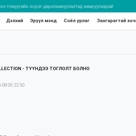
хдээ томуугийн эсрэг дархлаажуулалтад хамруулаарай
Дэлхий
Эрүүл мэнд
Соёл урлаг
Зангарагтай зоч
LLECTION - ТҮҮНДЭЭ ТОГЛОЛТ БОЛНО
.08.05 22:50