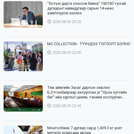
“Хотын дарга сонсож байна” 150150 тусгай
дугаарыг наймдугаар сарын 14-нөөс
ажиллуулж эхэлнэ
2026.08.06 20:25
⁣MC COLLECTION - ТҮҮНДЭЭ ТОГЛОЛТ БОЛНО
2026.08.05 22:50
Төв аймгийн Засаг даргын зөвлөх
Б,Отгонбаяраар ахлуулсан уг “Орон нутгийн
баг”-ийн хурлыг цахим, танхим хослуулан
зохион байгууллаа
2026.08.05 22:45
Монголбанк 7 дугаар сард 1,439.2 кг үнэт
металл худалдан авлаа