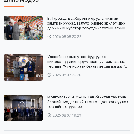
ШИНЭ МЭДЭЭ
Б.Пүрэвдагва: Хөрөнгө оруулагчидтай
хамтран хүүхэд залуус, бизнес эрхлэгчдээ
дэмжих инкубатор төвүүдийг хотын захын
хорооллуудад байгуулна
2026.08.08 20:22
Улаанбаатарын утааг бууруулах,
нийслэлчүүдийн эрүүл мэндийг хамгаалах
төслийг “Чингис хаан баялгийн сан нэгдэл”
ХХК-тай хамтран хэрэгжүүлнэ
2026.08.07 20:20
Монголбанк БНСУ-ын Төв банктай хамтран
Зээлийн мэдээллийн тогтолцоог хөгжүүлэх
төслийг эхлүүллээ
2026.08.07 19:29