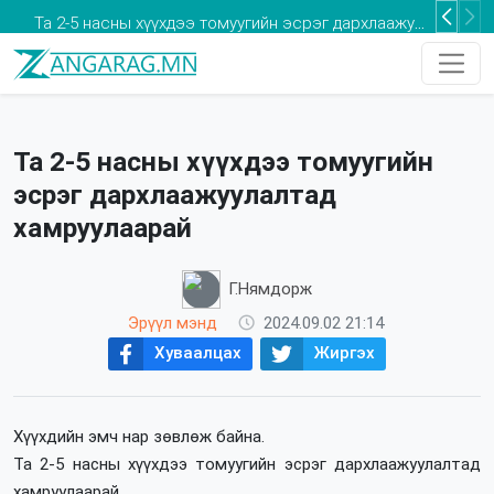
Та 2-5 насны хүүхдээ томуугийн эсрэг дархлаажуулалтад хамруулаарай
Та 2-5 насны хүүхдээ томуугийн
эсрэг дархлаажуулалтад
хамруулаарай
Г.Нямдорж
Эрүүл мэнд
2024.09.02 21:14
Хуваалцах
Жиргэх
Хүүхдийн эмч нар зөвлөж байна.
Та 2-5 насны хүүхдээ томуугийн эсрэг дархлаажуулалтад
хамруулаарай.