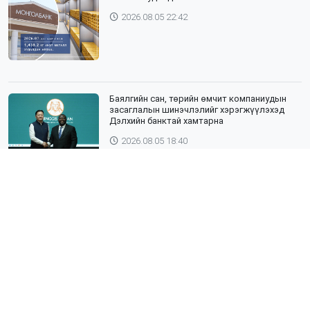
2026.08.05 22:42
Баялгийн сан, төрийн өмчит компаниудын
засаглалын шинэчлэлийг хэрэгжүүлэхэд
Дэлхийн банктай хамтарна
2026.08.05 18:40
ЯПОН УЛСЫН ТОТТОРИ МУЖИЙН ГАДААД
ХАРИЛЦААНЫ ГАЗРЫН ТӨЛӨӨЛӨГЧИД,
ХӨДӨӨ АЖ АХУЙН СУРГУУЛИЙН ЭРДЭМТЭН
БАГШ НАР СУМДАД АЖИЛЛАЖ БАЙНА
2026.08.04 18:43
Хөвсгөл нуурын лусыг тахих төрийн
тахилгын ёслол боллоо