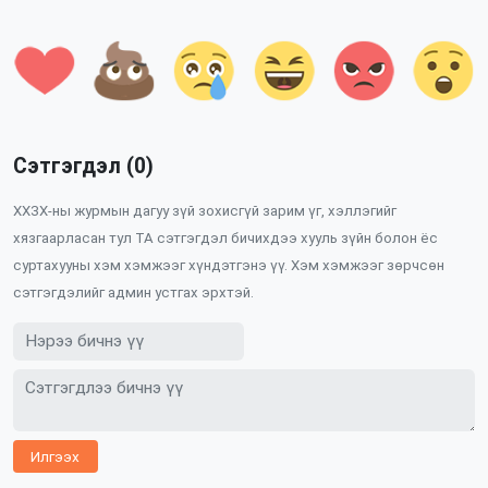
Сэтгэгдэл (0)
ХХЗХ-ны журмын дагуу зүй зохисгүй зарим үг, хэллэгийг
хязгаарласан тул ТА сэтгэгдэл бичихдээ хууль зүйн болон ёс
суртахууны хэм хэмжээг хүндэтгэнэ үү. Хэм хэмжээг зөрчсөн
сэтгэгдэлийг админ устгах эрхтэй.
Илгээх