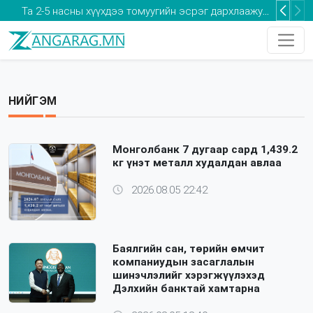
Та 2-5 насны хүүхдээ томуугийн эсрэг дархлаажуулалтад хамруулаарай
НИЙГЭМ
Монголбанк 7 дугаар сард 1,439.2
кг үнэт металл худалдан авлаа
2026.08.05 22:42
Баялгийн сан, төрийн өмчит
компаниудын засаглалын
шинэчлэлийг хэрэгжүүлэхэд
Дэлхийн банктай хамтарна