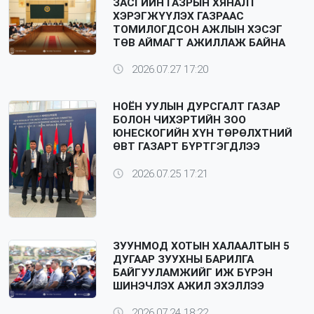
ЗАСГИЙН ГАЗРЫН ХЯНАЛТ
ХЭРЭГЖҮҮЛЭХ ГАЗРААС
ТОМИЛОГДСОН АЖЛЫН ХЭСЭГ
ТӨВ АЙМАГТ АЖИЛЛАЖ БАЙНА
2026.07.27 17:20
НОЁН УУЛЫН ДУРСГАЛТ ГАЗАР
БОЛОН ЧИХЭРТИЙН ЗОО
ЮНЕСКОГИЙН ХҮН ТӨРӨЛХТНИЙ
ӨВТ ГАЗАРТ БҮРТГЭГДЛЭЭ
2026.07.25 17:21
ЗУУНМОД ХОТЫН ХАЛААЛТЫН 5
ДУГААР ЗУУХНЫ БАРИЛГА
БАЙГУУЛАМЖИЙГ ИЖ БҮРЭН
ШИНЭЧЛЭХ АЖИЛ ЭХЭЛЛЭЭ
2026.07.24 18:22