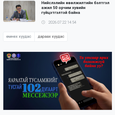
Нийслэлийн өвөлжилтийн бэлтгэл
ажил 50 орчим хувийн
гүйцэтгэлтэй байна
2026.07.22 14:54
өмнөх хуудас
дараах хуудас