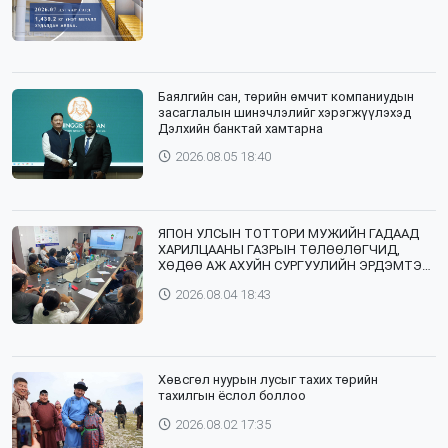
Баялгийн сан, төрийн өмчит компаниудын
засаглалын шинэчлэлийг хэрэгжүүлэхэд
Дэлхийн банктай хамтарна
2026.08.05 18:40
ЯПОН УЛСЫН ТОТТОРИ МУЖИЙН ГАДААД
ХАРИЛЦААНЫ ГАЗРЫН ТӨЛӨӨЛӨГЧИД,
ХӨДӨӨ АЖ АХУЙН СУРГУУЛИЙН ЭРДЭМТЭН
БАГШ НАР СУМДАД АЖИЛЛАЖ БАЙНА
2026.08.04 18:43
Хөвсгөл нуурын лусыг тахих төрийн
тахилгын ёслол боллоо
2026.08.02 17:35