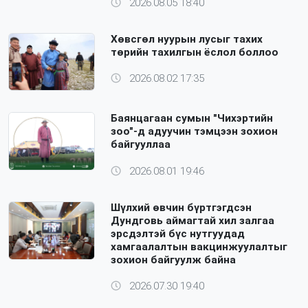
2026.08.05 18:40
Хөвсгөл нуурын лусыг тахих
төрийн тахилгын ёслол боллоо
2026.08.02 17:35
Баянцагаан сумын "Чихэртийн
зоо"-д адуучин тэмцээн зохион
байгууллаа
2026.08.01 19:46
Шүлхий өвчин бүртгэгдсэн
Дундговь аймагтай хил залгаа
эрсдэлтэй бүс нутгуудад
хамгаалалтын вакцинжуулалтыг
зохион байгуулж байна
2026.07.30 19:40