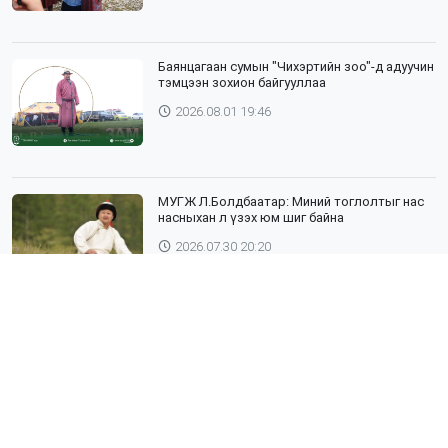
Баянцагаан сумын "Чихэртийн зоо"-д адуучин
тэмцээн зохион байгууллаа
2026.08.01 19:46
МУГЖ Л.Болдбаатар: Миний тоглолтыг нас
насныхан л үзэх юм шиг байна
2026.07.30 20:20
Шүлхий өвчин бүртгэгдсэн Дундговь
аймагтай хил залгаа эрсдэлтэй бүс
нутгуудад хамгаалалтын вакцинжуулалтыг
зохион байгуулж байна
2026.07.30 19:40