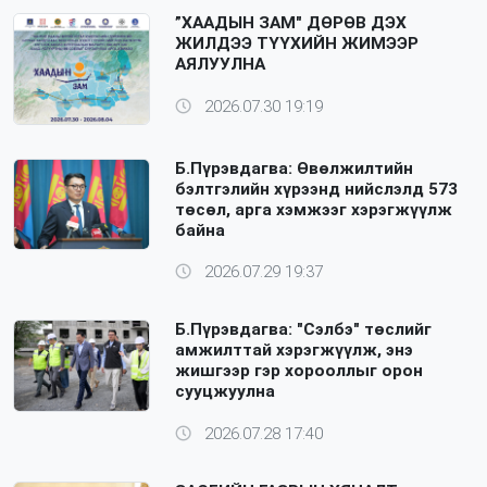
”ХААДЫН ЗАМ" ДӨРӨВ ДЭХ
ЖИЛДЭЭ ТҮҮХИЙН ЖИМЭЭР
АЯЛУУЛНА
2026.07.30 19:19
Б.Пүрэвдагва: Өвөлжилтийн
бэлтгэлийн хүрээнд нийслэлд 573
төсөл, арга хэмжээг хэрэгжүүлж
байна
2026.07.29 19:37
Б.Пүрэвдагва: "Сэлбэ" төслийг
амжилттай хэрэгжүүлж, энэ
жишгээр гэр хорооллыг орон
сууцжуулна
2026.07.28 17:40