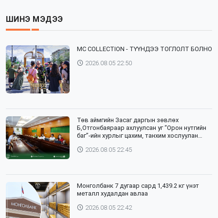
ШИНЭ МЭДЭЭ
⁣MC COLLECTION - ТҮҮНДЭЭ ТОГЛОЛТ БОЛНО
2026.08.05 22:50
Төв аймгийн Засаг даргын зөвлөх
Б,Отгонбаяраар ахлуулсан уг “Орон нутгийн
баг”-ийн хурлыг цахим, танхим хослуулан
зохион байгууллаа
2026.08.05 22:45
Монголбанк 7 дугаар сард 1,439.2 кг үнэт
металл худалдан авлаа
2026.08.05 22:42