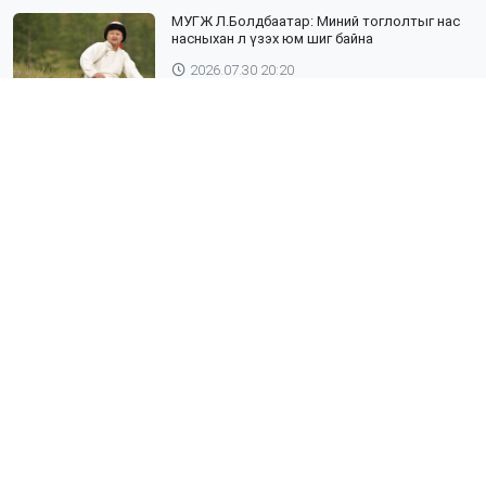
МУГЖ Л.Болдбаатар: Миний тоглолтыг нас
насныхан л үзэх юм шиг байна
2026.07.30 20:20
Шүлхий өвчин бүртгэгдсэн Дундговь
аймагтай хил залгаа эрсдэлтэй бүс
нутгуудад хамгаалалтын вакцинжуулалтыг
зохион байгуулж байна
2026.07.30 19:40
”ХААДЫН ЗАМ" ДӨРӨВ ДЭХ ЖИЛДЭЭ
ТҮҮХИЙН ЖИМЭЭР АЯЛУУЛНА
2026.07.30 19:19
Монгол-Оросын хилийг хамтран шалгах