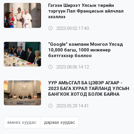
Гэгээн Ширээт Улсын төрийн
тэргүүн Пап Францисын айлчлал
эхэллээ
2023.09.02 17:40
“Google” компани Монгол Улсад
10,000 багш, 1000 инженер
бэлтгэхээр боллоо
2023.08.06 14:12
УУР АМЬСГАЛ БА ЦЭВЭР АГААР -
2023 БАГА ХУРАЛ ТАЙЛАНД УЛСЫН
БАНГКОК ХОТОД БОЛЖ БАЙНА
2023.05.29 14:41
өмнөх хуудас
дараах хуудас