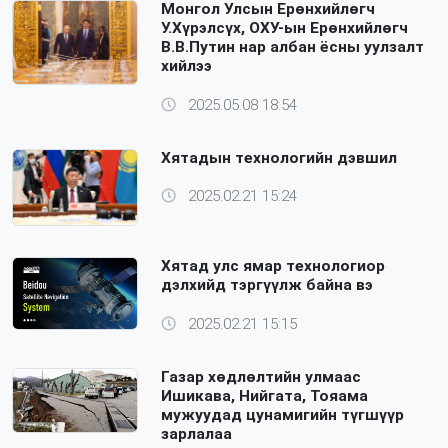
Монгол Улсын Ерөнхийлөгч
У.Хүрэлсүх, ОХУ-ын Ерөнхийлөгч
В.В.Путин нар албан ёсны уулзалт
хийлээ
2025.05.08 18:54
Хятадын технологийн дэвшил
2025.02.21 15:24
Хятад улс ямар технологиор
дэлхийд тэргүүлж байна вэ
2025.02.21 15:15
Газар хөдлөлтийн улмаас
Ишикава, Нийгата, Тояама
мужуудад цунамигийн түгшүүр
зарлалаа