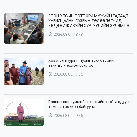
ЯПОН УЛСЫН ТОТТОРИ МУЖИЙН ГАДААД
ХАРИЛЦААНЫ ГАЗРЫН ТӨЛӨӨЛӨГЧИД,
ХӨДӨӨ АЖ АХУЙН СУРГУУЛИЙН ЭРДЭМТЭН
БАГШ НАР СУМДАД АЖИЛЛАЖ БАЙНА
2026.08.04 18:43
Хөвсгөл нуурын лусыг тахих төрийн
тахилгын ёслол боллоо
2026.08.02 17:35
Баянцагаан сумын "Чихэртийн зоо"-д адуучин
тэмцээн зохион байгууллаа
2026.08.01 19:46