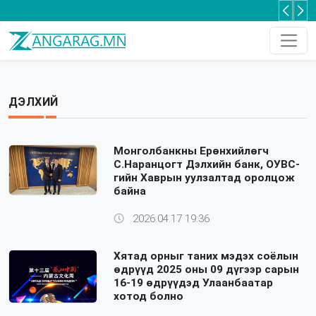
“Цагаан алт” хөдөлгөөн мал аж ахуйн хөнгөн аж үйлдвэрлэлийн салбарт сүүлийн 30 гаруй жилд байгаагүй дэмжлэг үзүүлнэ
Оксфорд: Монгол Улс кибер аюулгүй байдлыг хангах хөрөнгө оруулалтыг нэмэгдүүлэх шаардлагатай
Та 2-5 насны хүүхдээ томуугийн эсрэг дархлаажуулалтад хамруулаарай
ДЭЛХИЙ
Монголбанкны Ерөнхийлөгч
С.Наранцогт Дэлхийн банк, ОУВС-
гийн Хаврын уулзалтад оролцож
байна
2026.04.17 19:36
Хятад орныг таних мэдэх соёлын
өдрүүд 2025 оны 09 дүгээр сарын
16-19 өдрүүдэд Улаанбаатар
хотод болно