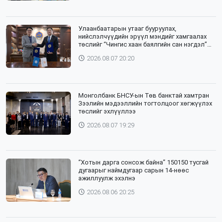
Улаанбаатарын утааг бууруулах,
нийслэлчүүдийн эрүүл мэндийг хамгаалах
төслийг “Чингис хаан баялгийн сан нэгдэл”
ХХК-тай хамтран хэрэгжүүлнэ
2026.08.07 20:20
Монголбанк БНСУ-ын Төв банктай хамтран
Зээлийн мэдээллийн тогтолцоог хөгжүүлэх
төслийг эхлүүллээ
2026.08.07 19:29
“Хотын дарга сонсож байна” 150150 тусгай
дугаарыг наймдугаар сарын 14-нөөс
ажиллуулж эхэлнэ
2026.08.06 20:25