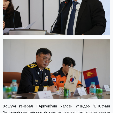
Хошууч генерал Г.Ариунбуян хэлсэн үгэндээ “БНСУ-ын
Үндэсний гал түймэртэй тэмцэх газраас гардуулсан энэхүү