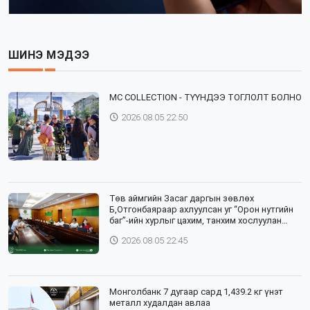
ШИНЭ МЭДЭЭ
⁣MC COLLECTION - ТҮҮНДЭЭ ТОГЛОЛТ БОЛНО
2026.08.05 22:50
Төв аймгийн Засаг даргын зөвлөх
Б,Отгонбаяраар ахлуулсан уг “Орон нутгийн
баг”-ийн хурлыг цахим, танхим хослуулан
зохион байгууллаа
2026.08.05 22:45
Монголбанк 7 дугаар сард 1,439.2 кг үнэт
металл худалдан авлаа