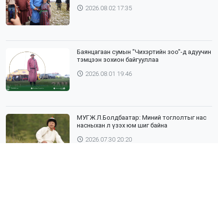
2026.08.02 17:35
Баянцагаан сумын "Чихэртийн зоо"-д адуучин
тэмцээн зохион байгууллаа
2026.08.01 19:46
МУГЖ Л.Болдбаатар: Миний тоглолтыг нас
насныхан л үзэх юм шиг байна
2026.07.30 20:20
Шүлхий өвчин бүртгэгдсэн Дундговь
аймагтай хил залгаа эрсдэлтэй бүс
нутгуудад хамгаалалтын вакцинжуулалтыг
зохион байгуулж байна
2026.07.30 19:40