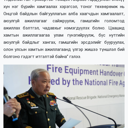
хүн нэг бүрийн хамгаалах хэрэгсэл, тоног төхөөрөмж нь
Онцгой байдлын байгууллагын алба хаагчдын хамгаалалт,
аюулгүй ажиллагааг сайжруулж, гамшгийн голомтод
ажиллах бэлтгэл, чадавхыг нэмэгдүүлэх болно. Цаашид
хамтын ажиллагаагаа улам гүнзгийрүүлж, бүс нутгийн
аюулгүй байдлыг хангах, гамшгийн эрсдэлийг бууруулах,
олон улсын хамтын ажиллагаанд үлгэр жишээ түншлэл бий
болгоно гэдэгт итгэлтэй байна” гэлээ.