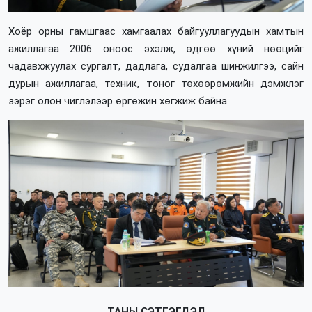
Хоёр орны гамшгаас хамгаалах байгууллагуудын хамтын
ажиллагаа 2006 оноос эхэлж, өдгөө хүний нөөцийг
чадавхжуулах сургалт, дадлага, судалгаа шинжилгээ, сайн
дурын ажиллагаа, техник, тоног төхөөрөмжийн дэмжлэг
зэрэг олон чиглэлээр өргөжин хөгжиж байна.
ТАНЫ СЭТГЭГДЭЛ