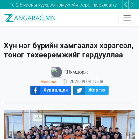
Та 2-5 насны хүүхдээ томуугийн эсрэг дархлаажуулалтад хамруулаарай
Хүн нэг бүрийн хамгаалах хэрэгсэл,
тоног төхөөрөмжийг гардууллаа
Г.Нямдорж
Нийгэм
2025.09.04 15:08
Хуваалцах
Жиргэх