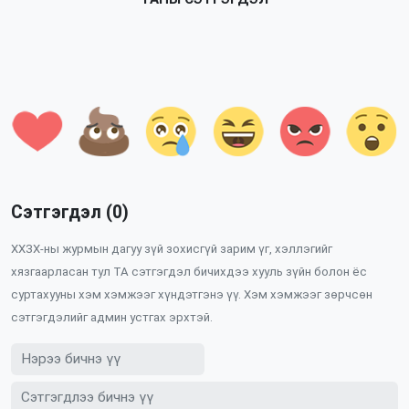
Сэтгэгдэл (0)
ХХЗХ-ны журмын дагуу зүй зохисгүй зарим үг, хэллэгийг
хязгаарласан тул ТА сэтгэгдэл бичихдээ хууль зүйн болон ёс
суртахууны хэм хэмжээг хүндэтгэнэ үү. Хэм хэмжээг зөрчсөн
сэтгэгдэлийг админ устгах эрхтэй.