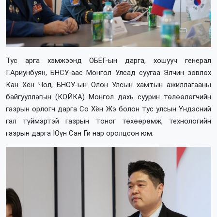
Тус арга хэмжээнд ОБЕГ-ын дарга, хошууч генерал
Г.Ариунбуян, БНСУ-аас Монгол Улсад суугаа Элчин зөвлөх
Кан Хён Чол, БНСУ-ын Олон Улсын хамтын ажиллагааны
байгууллагын (КОЙКА) Монгол дахь суурин төлөөлөгчийн
газрын орлогч дарга Со Хён Жэ болон тус улсын Үндэсний
гал түймэртэй газрын тоног төхөөрөмж, технологийн
газрын дарга Юүн Сан Ги нар оролцсон юм.