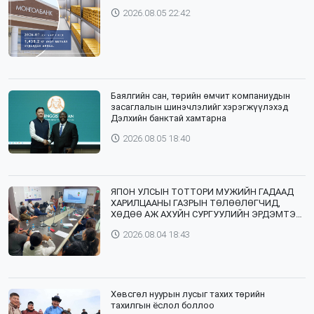
2026.08.05 22:42
Баялгийн сан, төрийн өмчит компаниудын
засаглалын шинэчлэлийг хэрэгжүүлэхэд
Дэлхийн банктай хамтарна
2026.08.05 18:40
ЯПОН УЛСЫН ТОТТОРИ МУЖИЙН ГАДААД
ХАРИЛЦААНЫ ГАЗРЫН ТӨЛӨӨЛӨГЧИД,
ХӨДӨӨ АЖ АХУЙН СУРГУУЛИЙН ЭРДЭМТЭН
БАГШ НАР СУМДАД АЖИЛЛАЖ БАЙНА
2026.08.04 18:43
Хөвсгөл нуурын лусыг тахих төрийн
тахилгын ёслол боллоо