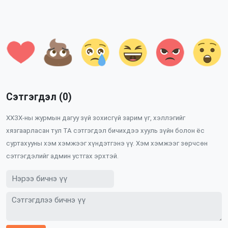
Сэтгэгдэл (0)
ХХЗХ-ны журмын дагуу зүй зохисгүй зарим үг, хэллэгийг
хязгаарласан тул ТА сэтгэгдэл бичихдээ хууль зүйн болон ёс
суртахууны хэм хэмжээг хүндэтгэнэ үү. Хэм хэмжээг зөрчсөн
сэтгэгдэлийг админ устгах эрхтэй.