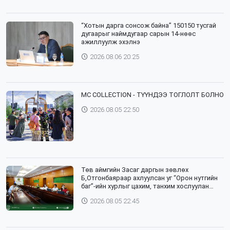
“Хотын дарга сонсож байна” 150150 тусгай
дугаарыг наймдугаар сарын 14-нөөс
ажиллуулж эхэлнэ
2026.08.06 20:25
⁣MC COLLECTION - ТҮҮНДЭЭ ТОГЛОЛТ БОЛНО
2026.08.05 22:50
Төв аймгийн Засаг даргын зөвлөх
Б,Отгонбаяраар ахлуулсан уг “Орон нутгийн
баг”-ийн хурлыг цахим, танхим хослуулан
зохион байгууллаа
2026.08.05 22:45