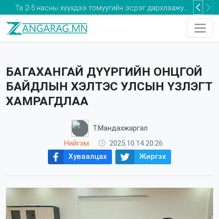
Та 2-5 насны хүүхдээ томуугийн эсрэг дархлаажуулалтад хамруулаарай
БАГАХАНГАЙ ДҮҮРГИЙН ОНЦГОЙ
БАЙДЛЫН ХЭЛТЭС УЛСЫН ҮЗЛЭГТ
ХАМРАГДЛАА
Т.Мандахжаргал
Нийгэм
2025.10.14 20:26
Хуваалцах
Жиргэх