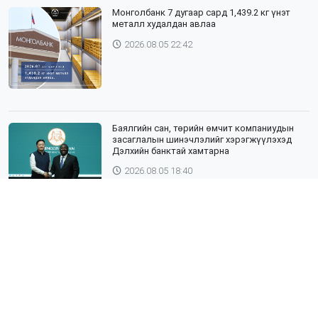
Монголбанк 7 дугаар сард 1,439.2 кг үнэт
металл худалдан авлаа
2026.08.05 22:42
Баялгийн сан, төрийн өмчит компаниудын
засаглалын шинэчлэлийг хэрэгжүүлэхэд
Дэлхийн банктай хамтарна
2026.08.05 18:40
ЯПОН УЛСЫН ТОТТОРИ МУЖИЙН ГАДААД
ХАРИЛЦААНЫ ГАЗРЫН ТӨЛӨӨЛӨГЧИД,
ХӨДӨӨ АЖ АХУЙН СУРГУУЛИЙН ЭРДЭМТЭН
БАГШ НАР СУМДАД АЖИЛЛАЖ БАЙНА
2026.08.04 18:43