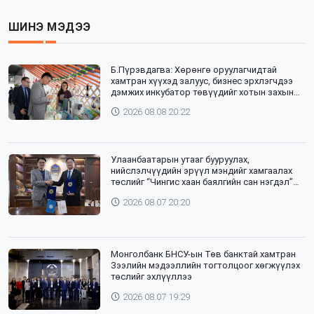
ШИНЭ МЭДЭЭ
Б.Пүрэвдагва: Хөрөнгө оруулагчидтай
хамтран хүүхэд залуус, бизнес эрхлэгчдээ
дэмжих инкубатор төвүүдийг хотын захын
хорооллуудад байгуулна
2026.08.08 20:22
Улаанбаатарын утааг бууруулах,
нийслэлчүүдийн эрүүл мэндийг хамгаалах
төслийг “Чингис хаан баялгийн сан нэгдэл”
ХХК-тай хамтран хэрэгжүүлнэ
2026.08.07 20:20
Монголбанк БНСУ-ын Төв банктай хамтран
Зээлийн мэдээллийн тогтолцоог хөгжүүлэх
төслийг эхлүүллээ
2026.08.07 19:29