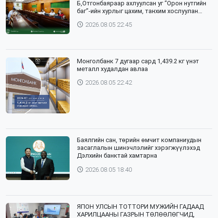
Б,Отгонбаяраар ахлуулсан уг “Орон нутгийн
баг”-ийн хурлыг цахим, танхим хослуулан
зохион байгууллаа
2026.08.05 22:45
Монголбанк 7 дугаар сард 1,439.2 кг үнэт
металл худалдан авлаа
2026.08.05 22:42
Баялгийн сан, төрийн өмчит компаниудын
засаглалын шинэчлэлийг хэрэгжүүлэхэд
Дэлхийн банктай хамтарна
2026.08.05 18:40
ЯПОН УЛСЫН ТОТТОРИ МУЖИЙН ГАДААД
ХАРИЛЦААНЫ ГАЗРЫН ТӨЛӨӨЛӨГЧИД,