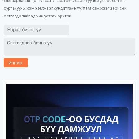
хязгаарласан тул ТА сэтгэгдэл бичихдээ хууль зүйн болон ёс
суртахууны хэм хэмжээг хүндэтгэнэ үү. Хэм хэмжээг зөрчсөн
сэтгэгдэлийг админ устгах эрхтэй.
Илгээх