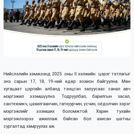
Нийслэлийн хэмжээнд 2025 оны II ээлжийн цэрэг татлагыг
энэ сарын 17, 18, 19-ний өдөр зохион байгуулна. Мөн
хугацаат цэргийн албанд тэнцсэн залуусаас санал авч
мэргэжил эзэмшүүлнэ. Тодруулбал, барилгын засал,
сантехникч, цахилгаанчин, гагнуурчин, үсчин, оёдолчин зэрэг
мэргэжлийг эзэмших боломжтой. Харин тухайн
мэргэжлээрээ ажиллаж байсан бол ахисан шатны
сургалтад хамруулах аж.