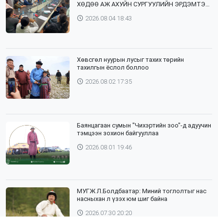
ХӨДӨӨ АЖ АХУЙН СУРГУУЛИЙН ЭРДЭМТЭН
БАГШ НАР СУМДАД АЖИЛЛАЖ БАЙНА
2026.08.04 18:43
Хөвсгөл нуурын лусыг тахих төрийн
тахилгын ёслол боллоо
2026.08.02 17:35
Баянцагаан сумын "Чихэртийн зоо"-д адуучин
тэмцээн зохион байгууллаа
2026.08.01 19:46
МУГЖ Л.Болдбаатар: Миний тоглолтыг нас
насныхан л үзэх юм шиг байна
2026.07.30 20:20