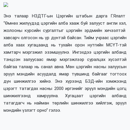
Энэ талаар НЗДТГ-ын Цэргийн штабын дарга Г.Ялалт
“Өмнөх жилүүдэд цэргийн алба хааж буй залууст англи хэл,
жолооны курсийн сургалтыг цэргийн эрдмийн хичээлтэй
хавсарч олгосон нь үр дүнтэй байсан. Тийм учраас цэргийн
алба хаах хугацаанд нь тухайн орон нутгийн МСҮТ-тэй
хамтарч мэргэжил эзэмшүүлнэ. Ингэхдээ цэргийн албанд
тэнцсэн залуусаас ямар мэргэжлээр суралцах хүсэлтэй
байгаа талаар нь санал авна. Мөн цэргийн насны залуусын
эрүүл мэндийн асуудалд ямар түвшинд байгааг тогтоох
дүн шинжилгээ хийнэ. Энэ хүрээнд БЗД-ийн хэмжээнд
цэрэгт татагдах насны 2000 иргэнийг эрүүл мэндийн цогц
шинжилгээнд хамруулна. Хугацаат цэргийн албанд
татагдагч нь найман төрлийн шинжилгээ хийлгэж, эрүүл
мэндийн үзлэгт орно” гэлээ.