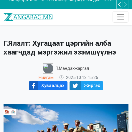
Та 2-5 насны хүүхдээ томуугийн эсрэг дархлаажуулалтад хамруулаарай
Г.Ялалт: Хугацаат цэргийн алба
хаагчдад мэргэжил эзэмшүүлнэ
Т.Мандахжаргал
Нийгэм
2025.10.13 15:26
Хуваалцах
Жиргэх