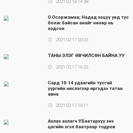
2021.02.18 14:38
О.Осоржамаа; Надад хэцүү үед тус
болж байсан анайг нөхөр нь
зодсон
2021.02.17 20:03
ТАНЫ ЭЛЭГ ӨВЧИЛСӨН БАЙНА УУ
2021.02.17 16:23
Сард 10-14 удаагийн тусгай
үүргийн нислэгээр иргэдээ татан
авна
2021.02.17 16:11
Ахлах ахлагч У.Баатархүү энэ
цагийн эгэл баатраар тодров