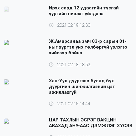
Ирэх сард 12 удаагийн тусгай
үүргийн нислэг үйлдэнэ
2021.02.19 12:30
Ж.Амарсанаа эмч 03-р сарын 01-
ныг хүртэл үнэ төлбөргүй үзлэгээ
хийсээр байна
2021.02.18 18:53
Хан-Уул дүүргээс бусад бүх
дүүргийн шинжилгээний цэг
ажиллахгүй
2021.02.18 14:44
ЦАР ТАХЛЫН ЭСРЭГ ВАКЦИН
АВАХАД АНУ-ААС ДЭМЖЛЭГ ХҮСЭВ