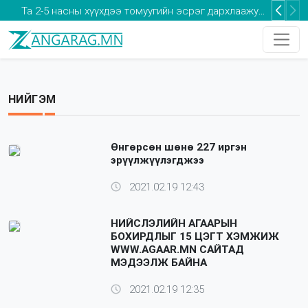
Та 2-5 насны хүүхдээ томуугийн эсрэг дархлаажуулалтад хамруулаарай
НИЙГЭМ
Өнгөрсөн шөнө 227 иргэн
эрүүлжүүлэгджээ
2021.02.19 12:43
НИЙСЛЭЛИЙН АГААРЫН
БОХИРДЛЫГ 15 ЦЭГТ ХЭМЖИЖ
WWW.AGAAR.MN САЙТАД
МЭДЭЭЛЖ БАЙНА
2021.02.19 12:35