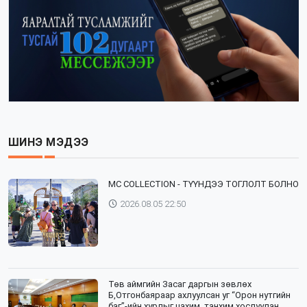
ШИНЭ МЭДЭЭ
⁣MC COLLECTION - ТҮҮНДЭЭ ТОГЛОЛТ БОЛНО
2026.08.05 22:50
Төв аймгийн Засаг даргын зөвлөх
Б,Отгонбаяраар ахлуулсан уг “Орон нутгийн
баг”-ийн хурлыг цахим, танхим хослуулан