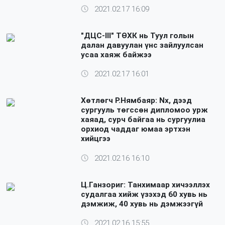
2021.02.17 16:09
"ДЦС-III" ТӨХК нь Туул голын
далан давуулан үнс зайлуулсан
усаа хаяж байжээ
2021.02.17 16:01
Хөтлөгч Р.Нямбаяр: Nх, дээд
сургууль төгссөн дипломоо урж
хаяад, сурч байгаа нь сургуулиа
орхиод чаддаг юмаа эртхэн
хийцгээ
2021.02.16 16:10
Ц.Ганзориг: Танхимаар хичээллэх
судалгаа хийж үзэхэд 60 хувь нь
дэмжиж, 40 хувь нь дэмжээгүй
2021.02.16 15:55