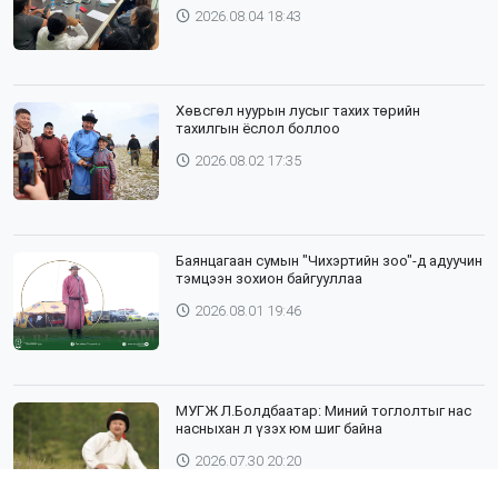
БАГШ НАР СУМДАД АЖИЛЛАЖ БАЙНА
2026.08.04 18:43
Хөвсгөл нуурын лусыг тахих төрийн
тахилгын ёслол боллоо
2026.08.02 17:35
Баянцагаан сумын "Чихэртийн зоо"-д адуучин
тэмцээн зохион байгууллаа
2026.08.01 19:46
МУГЖ Л.Болдбаатар: Миний тоглолтыг нас
насныхан л үзэх юм шиг байна
2026.07.30 20:20