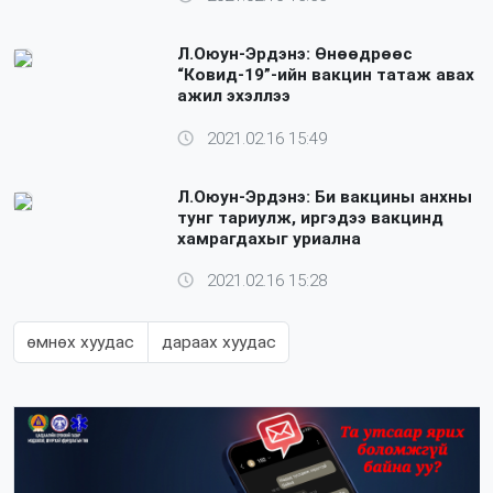
Л.Оюун-Эрдэнэ: Өнөөдрөөс
“Ковид-19”-ийн вакцин татаж авах
ажил эхэллээ
2021.02.16 15:49
Л.Оюун-Эрдэнэ: Би вакцины анхны
тунг тариулж, иргэдээ вакцинд
хамрагдахыг уриална
2021.02.16 15:28
өмнөх хуудас
дараах хуудас