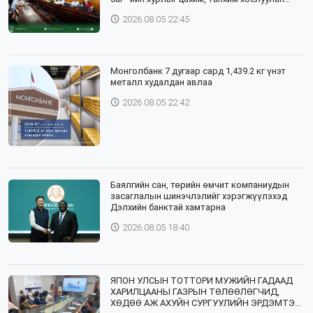
зохион байгууллаа
2026.08.05 22:45
Монголбанк 7 дугаар сард 1,439.2 кг үнэт
металл худалдан авлаа
2026.08.05 22:42
Баялгийн сан, төрийн өмчит компаниудын
засаглалын шинэчлэлийг хэрэгжүүлэхэд
Дэлхийн банктай хамтарна
2026.08.05 18:40
ЯПОН УЛСЫН ТОТТОРИ МУЖИЙН ГАДААД
ХАРИЛЦААНЫ ГАЗРЫН ТӨЛӨӨЛӨГЧИД,
ХӨДӨӨ АЖ АХУЙН СУРГУУЛИЙН ЭРДЭМТЭН