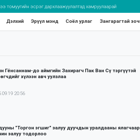
хдээ томуугийн эсрэг дархлаажуулалтад хамруулаарай
Дэлхий
Эрүүл мэнд
Соёл урлаг
Зангарагтай зоч
н Гёнсаннам-до аймгийн Захирагч Пак Ван Сү тэргүүтэй
өгчдийг хүлээн авч уулзлаа
.09.19 20:56
дууны "Торгон эгшиг" залуу дуучдын уралдааны ялагчаар
чин залуу тодорлоо