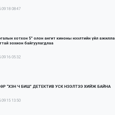
.09.18 08:47
ргалын хотхон 5" олон ангит киноны нээлтийн үйл ажилла
тай зохион байгуулагдлаа
.09.16 05:32
ӨР “ХЭН Ч БИШ” ДЕТЕКТИВ УСК НЭЭЛТЭЭ ХИЙЖ БАЙНА
.09.15 13:50