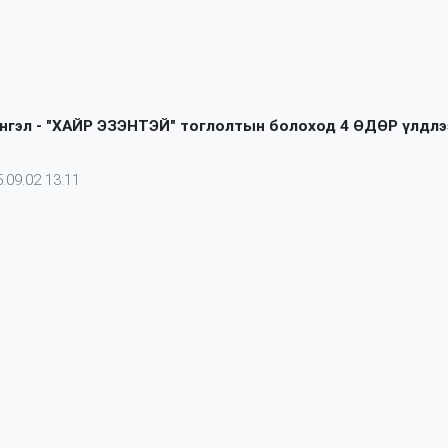
нгэл - "ХАЙР ЭЗЭНТЭЙ" тоглолтын болоход 4 ӨДӨР үлдлэ
.09.02 13:11