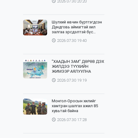
2026.07.30 20:20
Шүлхий өвчин бүртгэгдсэн
Дундговь аймагтай хил
залгаа эрсдэлтэй бүс
нутгуудад хамгаалалтын
2026.07.30 19:40
вакцинжуулалтыг зохион
байгуулж байна
”ХААДЫН ЗАМ" ДӨРӨВ ДЭХ
ЖИЛДЭЭ ТҮҮХИЙН
ЖИМЭЭР АЯЛУУЛНА
2026.07.30 19:19
Монгол-Оросын хилийг
хамтран шалгах ажил 85
хувьтай байна
2026.07.30 17:28