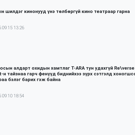
н шилдэг кинонууд үнэ төлбөргүй кино театраар гарна
.09.15 13:26
осын алдарт охидын хамтлаг T-ARA тун удахгүй Re\verse
t-н тайзнаа гарч фенүүд биднийхээ зүрх сэтгэлд хоногшс
раа бэлэг барих гэж байна
.09.10 18:54