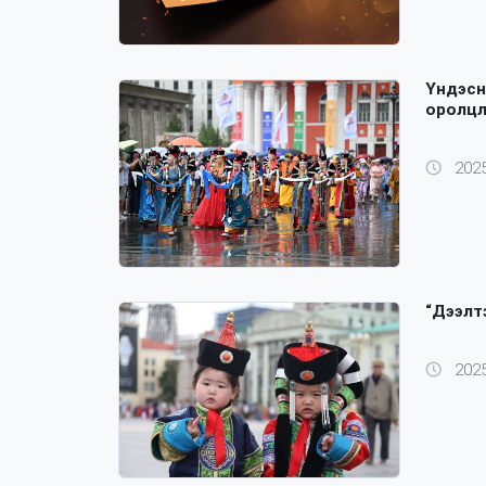
Үндэсн
оролц
2025
“Дээлт
2025