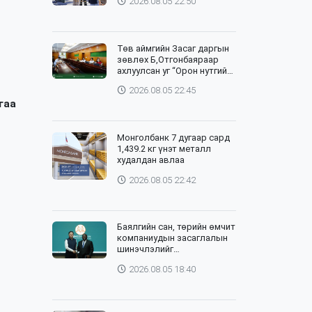
2026.08.05 22:50
Төв аймгийн Засаг даргын
зөвлөх Б,Отгонбаяраар
ахлуулсан уг “Орон нутгийн
баг”-ийн хурлыг цахим,
2026.08.05 22:45
танхим хослуулан зохион
гаа
байгууллаа
Монголбанк 7 дугаар сард
1,439.2 кг үнэт металл
худалдан авлаа
2026.08.05 22:42
Баялгийн сан, төрийн өмчит
компаниудын засаглалын
шинэчлэлийг
хэрэгжүүлэхэд Дэлхийн
2026.08.05 18:40
банктай хамтарна