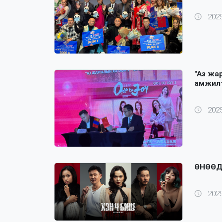
2025
"Аз жа
амжилт
2025
ӨНӨӨД
2025