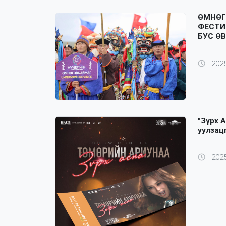
ӨМНӨГ
ФЕСТИ
БУС Ө
2025
"Зүрх 
уулзац
2025