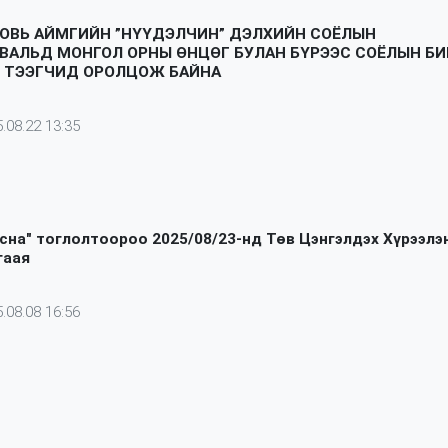
ОВЬ АЙМГИЙН ”НҮҮДЭЛЧИН” ДЭЛХИЙН СОЁЛЫН
ВАЛЬД МОНГОЛ ОРНЫ ӨНЦӨГ БУЛАН БҮРЭЭС СОЁЛЫН БИ
В ТЭЭГЧИД ОРОЛЦОЖ БАЙНА
.08.22 13:35
Асна" тоглолтоороо 2025/08/23‎-нд Төв Цэнгэлдэх Хүрээлэн
гаая
.08.08 16:56