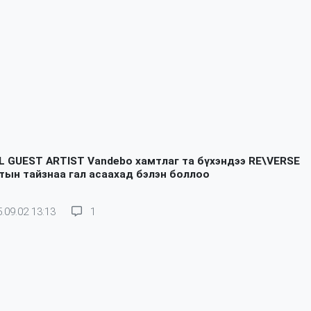
L GUEST ARTIST Vandebo хамтлаг та бүхэндээ RE\VERSE
тын тайзнаа гал асаахад бэлэн боллоо
.09.02 13:13
1