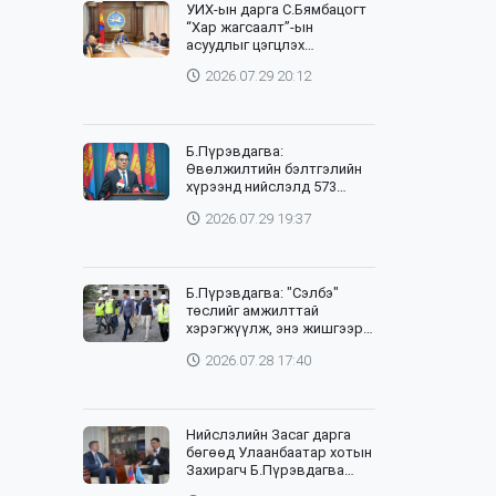
УИХ-ын дарга С.Бямбацогт
“Хар жагсаалт”-ын
асуудлыг цэгцлэх
чиглэлээр Монголбанкны
2026.07.29 20:12
удирдлагад 30 хоногийн
хугацаатай үүрэг өглөө
Б.Пүрэвдагва:
Өвөлжилтийн бэлтгэлийн
хүрээнд нийслэлд 573
төсөл, арга хэмжээг
2026.07.29 19:37
хэрэгжүүлж байна
Б.Пүрэвдагва: "Сэлбэ"
төслийг амжилттай
хэрэгжүүлж, энэ жишгээр
гэр хорооллыг орон
2026.07.28 17:40
сууцжуулна
Нийслэлийн Засаг дарга
бөгөөд Улаанбаатар хотын
Захирагч Б.Пүрэвдагва
өнөөдөр НҮБ-ын Суурин