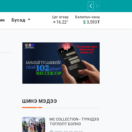
Цаг агаар
Валютын ханш
ин
Бусад
16.22
°
$
3,593
₮
ШИНЭ МЭДЭЭ
⁣MC COLLECTION - ТҮҮНДЭЭ
ТОГЛОЛТ БОЛНО