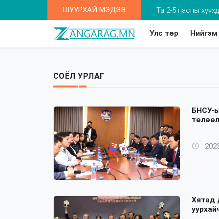
ШУУРХАЙ МЭДЭЭ
Та 2-5 насны хүү
Улс төр
Нийгэм
СОЁЛ УРЛАГ
БНСУ-ы
төлөөл
2025
Хятад 
уурхай