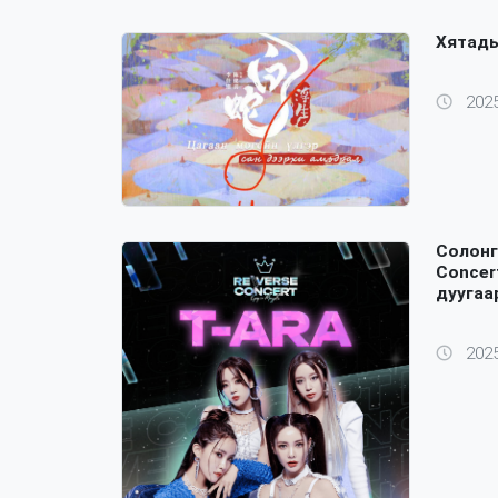
Хятады
2025
Солонг
Concer
дуугаа
2025