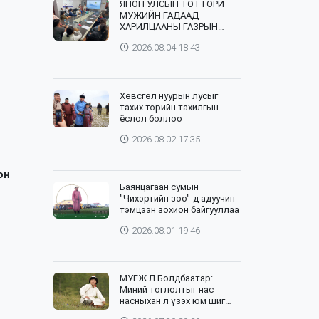
ЯПОН УЛСЫН ТОТТОРИ
МУЖИЙН ГАДААД
ХАРИЛЦААНЫ ГАЗРЫН
ТӨЛӨӨЛӨГЧИД, ХӨДӨӨ
2026.08.04 18:43
АЖ АХУЙН СУРГУУЛИЙН
ЭРДЭМТЭН БАГШ НАР
СУМДАД АЖИЛЛАЖ БАЙНА
Хөвсгөл нуурын лусыг
тахих төрийн тахилгын
ёслол боллоо
2026.08.02 17:35
он
Баянцагаан сумын
"Чихэртийн зоо"-д адуучин
тэмцээн зохион байгууллаа
2026.08.01 19:46
МУГЖ Л.Болдбаатар:
Миний тоглолтыг нас
насныхан л үзэх юм шиг
байна