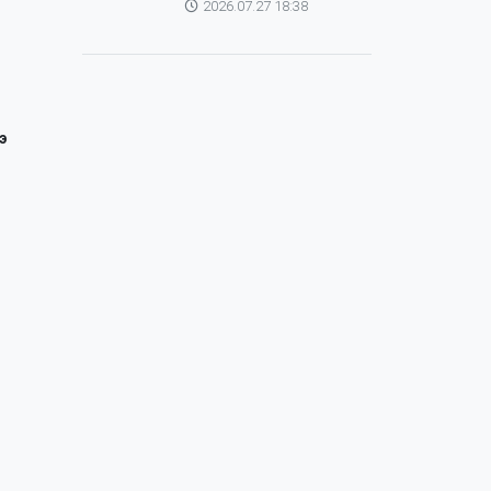
2026.07.27 18:38
зохицуулагч Яап ван
Хиердэнтэй уулзлаа
э