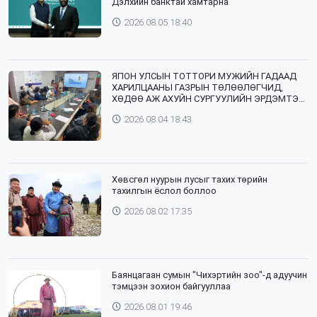
Дэлхийн банктай хамтарна
2026.08.05 18:40
ЯПОН УЛСЫН ТОТТОРИ МУЖИЙН ГАДААД
ХАРИЛЦААНЫ ГАЗРЫН ТӨЛӨӨЛӨГЧИД,
ХӨДӨӨ АЖ АХУЙН СУРГУУЛИЙН ЭРДЭМТЭН
БАГШ НАР СУМДАД АЖИЛЛАЖ БАЙНА
2026.08.04 18:43
Хөвсгөл нуурын лусыг тахих төрийн
тахилгын ёслол боллоо
2026.08.02 17:35
Баянцагаан сумын "Чихэртийн зоо"-д адуучин
тэмцээн зохион байгууллаа
2026.08.01 19:46