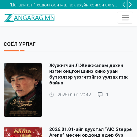
“Цагаан алт” хөдөлгөөн мал аж ахуйн хөнгөн аж үйлдвэрлэлийн салбарт сүүлийн 30 гаруй жилд байгаагүй дэмжлэг үзүүлнэ
Оксфорд: Монгол Улс кибер аюулгүй байдлыг хангах хөрөнгө оруулалтыг нэмэгдүүлэх шаардлагатай
Та 2-5 насны хүүхдээ томуугийн эсрэг дархлаажуулалтад хамруулаарай
СОЁЛ УРЛАГ
Жүжигчин Л.Жижжалам дахин
нэгэн онцгой шинэ кино уран
бүтээлээр үзэгчтэйгээ уулзах гэж
байна
2026.01.01 20:42
1
2026.01.01-ийг дуустал “AIC Steppe
Arena” мөсөн ордонд өдөр бүр