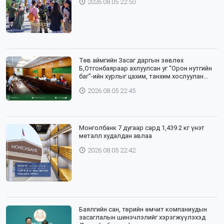
2026.08.05 22:50
Төв аймгийн Засаг даргын зөвлөх
Б,Отгонбаяраар ахлуулсан уг “Орон нутгийн
баг”-ийн хурлыг цахим, танхим хослуулан
зохион байгууллаа
2026.08.05 22:45
Монголбанк 7 дугаар сард 1,439.2 кг үнэт
металл худалдан авлаа
2026.08.05 22:42
Баялгийн сан, төрийн өмчит компаниудын
засаглалын шинэчлэлийг хэрэгжүүлэхэд