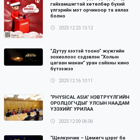
гайхамшигтай хөтөлбөр бүхий
үлгэрийн мэт орчиноор та аялах
болно
2025.12.23 13:12
“Дутуу хээтэй тооно” жүжгийн
зохиолоос сэдэвлэн “Холын
цагаан манан” уран сайхны кино
бүтээжээ
2025.12.16 10:11
“PHYSICAL ASIA” НЭВТРҮҮЛГИЙН
ОРОЛЦОГЧДЫГ УЛСЫН НААДАМ
ҮЗЭХИЙГ УРИЛАА
2025.12.09 06:06
“Щелкунчик – Цөмөгч цэрэг ба