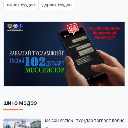
өмнөх хуудас
дараах хуудас
ШИНЭ МЭДЭЭ
⁣MC COLLECTION - ТҮҮНДЭЭ ТОГЛОЛТ БОЛНО