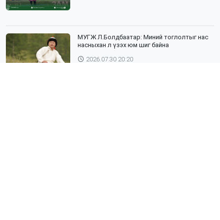
МУГЖ Л.Болдбаатар: Миний тоглолтыг нас
насныхан л үзэх юм шиг байна
2026.07.30 20:20
Шүлхий өвчин бүртгэгдсэн Дундговь
аймагтай хил залгаа эрсдэлтэй бүс
нутгуудад хамгаалалтын вакцинжуулалтыг
зохион байгуулж байна
2026.07.30 19:40
”ХААДЫН ЗАМ" ДӨРӨВ ДЭХ ЖИЛДЭЭ
ТҮҮХИЙН ЖИМЭЭР АЯЛУУЛНА
2026.07.30 19:19