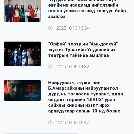
өвийн их наадамд нийслэлийн
өвлөн уламжлагчид тэргүүн байр
эзэллээ
2025.10.10 16:34
“Орфей” театрын “Амьдрахуй”
жүжиг Тувагийн Үндэсний их
театрын тайзнаа амиллаа
2025.10.06 14:32
Найруулагч, жүжигчин
Б.Амарсайханы найруулан гол
дүрд нь тоглосон тулаант, адал
явдалт төрлийн “ШАЛЗ” уран
сайхны киноны нээлт ирэх
аравдугаар сарын 10-нд болно
2025.10.02 15:47