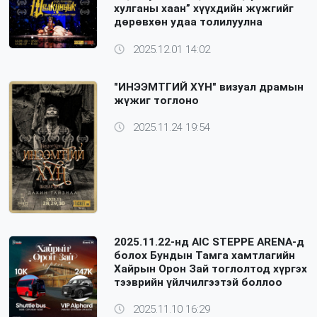
хулганы хаан” хүүхдийн жүжгийг
дөрөвхөн удаа толилуулна
2025.12.01 14:02
"ИНЭЭМТГИЙ ХҮН" визуал драмын
жүжиг тоглоно
2025.11.24 19:54
2025.11.22-нд AIC STEPPE ARENA-д
болох Бундын Тамга хамтлагийн
Хайрын Орон Зай тоглолтод хүргэх
тээврийн үйлчилгээтэй боллоо
2025.11.10 16:29