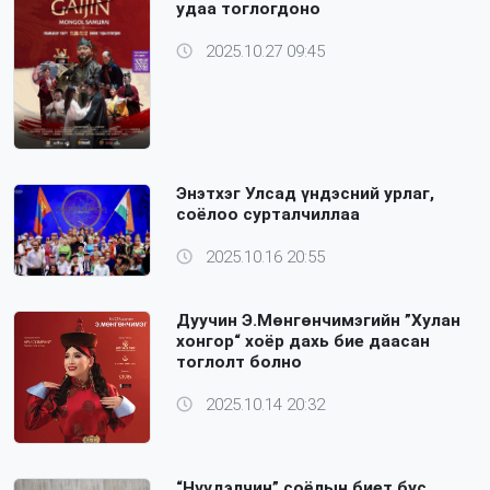
удаа тоглогдоно
2025.10.27 09:45
Энэтхэг Улсад үндэсний урлаг,
соёлоо сурталчиллаа
2025.10.16 20:55
Дуучин Э.Мөнгөнчимэгийн ”Хулан
хонгор“ хоёр дахь бие даасан
тоглолт болно
2025.10.14 20:32
“Нүүдэлчин” соёлын биет бус