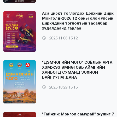
Аса циркт тоглогдох Дэлхийн Цирк
Монголд-2026 12 орны олон улсын
циркчдийн тоглолтын тасалбар
худалдаанд гарлаа
2025.11.06 15:12
“ДЭМЧОГИЙН ЧОГО” СОЁЛЫН АРГА
ХЭМЖЭЭ ӨМНӨГОВЬ АЙМГИЙН
ХАНБОГД СУМАНД ЗОХИОН
БАЙГУУЛАГДАНА
2025.10.29 13:15
"Гайжин: Монгол самурай" жүжиг 7