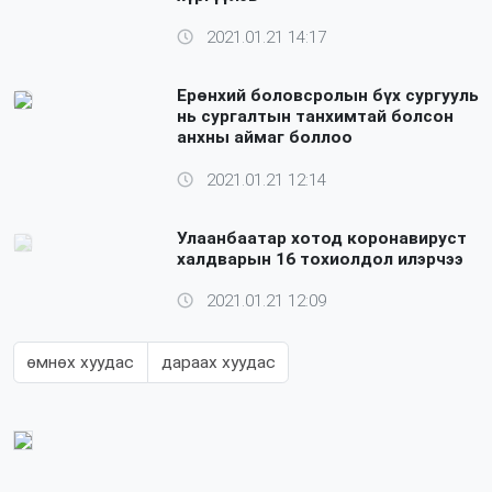
2021.01.21 14:17
Ерөнхий боловсролын бүх сургууль
нь сургалтын танхимтай болсон
анхны аймаг боллоо
2021.01.21 12:14
Улаанбаатар хотод коронавируст
халдварын 16 тохиолдол илэрчээ
2021.01.21 12:09
өмнөх хуудас
дараах хуудас