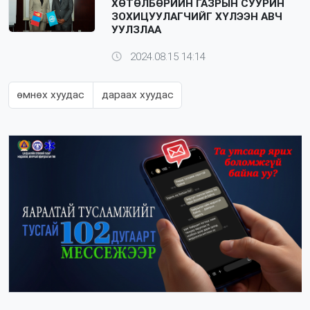
ХӨТӨЛБӨРИЙН ГАЗРЫН СУУРИН
ЗОХИЦУУЛАГЧИЙГ ХҮЛЭЭН АВЧ
УУЛЗЛАА
2024.08.15 14:14
өмнөх хуудас
дараах хуудас