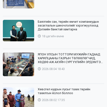
Баялгийн сан, төрийн өмчит компаниудын
засаглалын шинэчлэлийг хэрэгжүүлэхэд
Дэлхийн банктай хамтарна
18 цагийн өмнө
ЯПОН УЛСЫН ТОТТОРИ МУЖИЙН ГАДААД
ХАРИЛЦААНЫ ГАЗРЫН ТӨЛӨӨЛӨГЧИД,
ХӨДӨӨ АЖ АХУЙН СУРГУУЛИЙН ЭРДЭМТЭН
БАГШ НАР СУМДАД АЖИЛЛАЖ БАЙНА
2026.08.04 18:43
Хөвсгөл нуурын лусыг тахих төрийн
тахилгын ёслол боллоо
2026.08.02 17:35