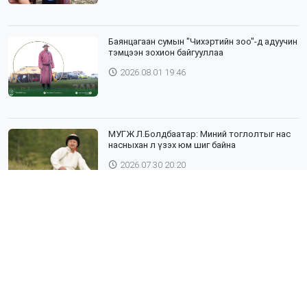
Баянцагаан сумын "Чихэртийн зоо"-д адуучин
тэмцээн зохион байгууллаа
2026.08.01 19:46
МУГЖ Л.Болдбаатар: Миний тоглолтыг нас
насныхан л үзэх юм шиг байна
2026.07.30 20:20
Шүлхий өвчин бүртгэгдсэн Дундговь
аймагтай хил залгаа эрсдэлтэй бүс
нутгуудад хамгаалалтын вакцинжуулалтыг
зохион байгуулж байна
2026.07.30 19:40