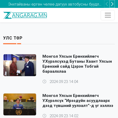
“Цагаан алт” хөдөлгөөн мал аж ахуйн хөнгөн аж үйлдвэрлэлийн салбарт сүүлийн 30 гаруй жилд байгаагүй дэмжлэг үзүүлнэ
Оксфорд: Монгол Улс кибер аюулгүй байдлыг хангах хөрөнгө оруулалтыг нэмэгдүүлэх шаардлагатай
Та 2-5 насны хүүхдээ томуугийн эсрэг дархлаажуулалтад хамруулаарай
УЛС ТӨР
Монгол Улсын Ерөнхийлөгч
У.Хүрэлсүхэд Бутаны Хаант Улсын
Ерөнхий сайд Цэрэн Тобгай
бараалхлаа
2024.09.23 14:04
Монгол Улсын Ерөнхийлөгч
У.Хүрэлсүх “Ирээдүйн асуудлаарх
дээд түвшний уулзалт”-д үг хэллээ
2024.09.23 14:02