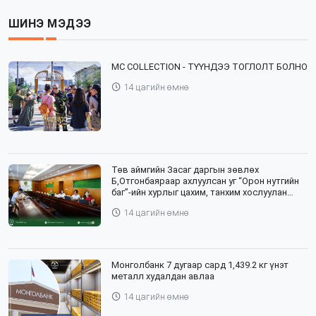
ШИНЭ МЭДЭЭ
⁣MC COLLECTION - ТҮҮНДЭЭ ТОГЛОЛТ БОЛНО
14 цагийн өмнө
Төв аймгийн Засаг даргын зөвлөх
Б,Отгонбаяраар ахлуулсан уг “Орон нутгийн
баг”-ийн хурлыг цахим, танхим хослуулан
зохион байгууллаа
14 цагийн өмнө
Монголбанк 7 дугаар сард 1,439.2 кг үнэт
металл худалдан авлаа
14 цагийн өмнө