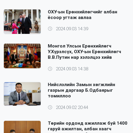
ОХУ-ын Ерөнхийлөгчийг албан
ёсоор угтаж авлаа
2024.09.03 14:39
Монгол Улсын Ерөнхийлөгч
У.Хүрэлсүх, ОХУ-ын Ерөнхийлөгч
В.В.Путин нар хэлэлцээ хийв
2024.09.03 14:38
Нийслэлийн Замын хөгжлийн
газрын даргаар Б.Одбаярыг
томиллоо
2024.09.02 20:44
Төрийн ордонд ажиллаж буй 1400
гаруй ажилтан, албан хаагч