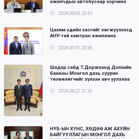
ажилчдын автобусаар зорчино
2024.09.02 20:43
Цахим эдийн засгийг хөгжүүлэхэд
АНУ-тай хамтран ажиллана
2024.09.01 20:36
Шадар сайд Т.Доржханд Дэлхийн
банкны Монгол дахь суурин
төлөөлөгчийг хүлээн авч уулзлаа
2024.08.27 21:33
НҮБ-ЫН ХҮНС, ХӨДӨӨ АЖ АХУЙН
БАЙГУУЛЛАГЫН МОНГОЛ ДАХЬ