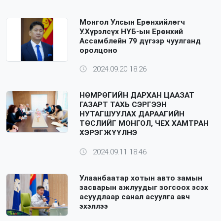
Монгол Улсын Ерөнхийлөгч
У.Хүрэлсүх НҮБ-ын Ерөнхий
Ассамблейн 79 дүгээр чуулганд
оролцоно
2024.09.20 18:26
НӨМРӨГИЙН ДАРХАН ЦААЗАТ
ГАЗАРТ ТАХЬ СЭРГЭЭН
НУТАГШУУЛАХ ДАРААГИЙН
ТӨСЛИЙГ МОНГОЛ, ЧЕХ ХАМТРАН
ХЭРЭГЖҮҮЛНЭ
2024.09.11 18:46
Улаанбаатар хотын авто замын
засварын ажлуудыг зогсоох эсэх
асуудлаар санал асуулга авч
эхэллээ