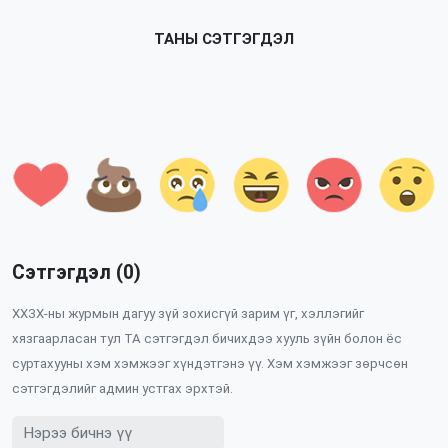
ТАНЫ СЭТГЭГДЭЛ
Сэтгэгдэл (0)
ХХЗХ-ны журмын дагуу зүй зохисгүй зарим үг, хэллэгийг
хязгаарласан тул ТА сэтгэгдэл бичихдээ хууль зүйн болон ёс
суртахууны хэм хэмжээг хүндэтгэнэ үү. Хэм хэмжээг зөрчсөн
сэтгэгдэлийг админ устгах эрхтэй.