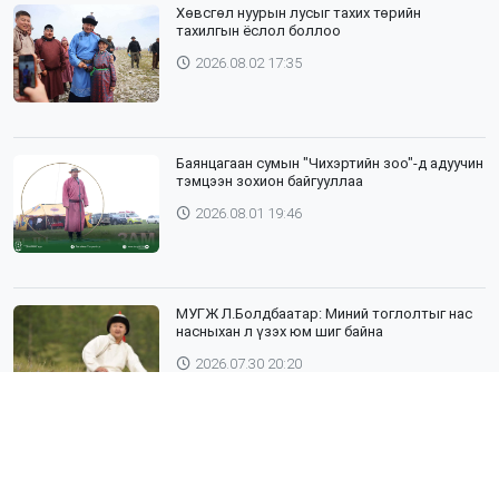
Хөвсгөл нуурын лусыг тахих төрийн
тахилгын ёслол боллоо
2026.08.02 17:35
Баянцагаан сумын "Чихэртийн зоо"-д адуучин
тэмцээн зохион байгууллаа
2026.08.01 19:46
МУГЖ Л.Болдбаатар: Миний тоглолтыг нас
насныхан л үзэх юм шиг байна
2026.07.30 20:20
Шүлхий өвчин бүртгэгдсэн Дундговь
аймагтай хил залгаа эрсдэлтэй бүс