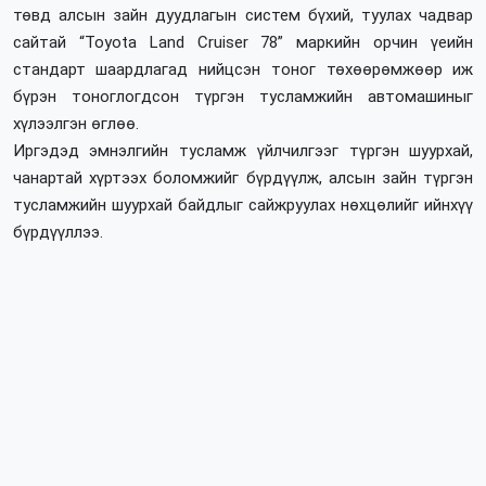
төвд алсын зайн дуудлагын систем бүхий, туулах чадвар
сайтай “Toyota Land Cruiser 78” маркийн орчин үеийн
стандарт шаардлагад нийцсэн тоног төхөөрөмжөөр иж
бүрэн тоноглогдсон түргэн тусламжийн автомашиныг
хүлээлгэн өглөө.
Иргэдэд эмнэлгийн тусламж үйлчилгээг түргэн шуурхай,
чанартай хүртээх боломжийг бүрдүүлж, алсын зайн түргэн
тусламжийн шуурхай байдлыг сайжруулах нөхцөлийг ийнхүү
бүрдүүллээ.