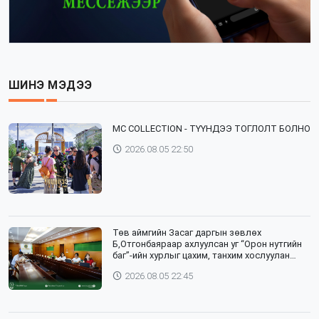
ШИНЭ МЭДЭЭ
⁣MC COLLECTION - ТҮҮНДЭЭ ТОГЛОЛТ БОЛНО
2026.08.05 22:50
Төв аймгийн Засаг даргын зөвлөх
Б,Отгонбаяраар ахлуулсан уг “Орон нутгийн
баг”-ийн хурлыг цахим, танхим хослуулан
зохион байгууллаа
2026.08.05 22:45