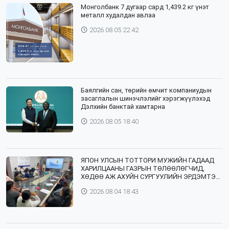
Монголбанк 7 дугаар сард 1,439.2 кг үнэт
металл худалдан авлаа
2026.08.05 22:42
Баялгийн сан, төрийн өмчит компаниудын
засаглалын шинэчлэлийг хэрэгжүүлэхэд
Дэлхийн банктай хамтарна
2026.08.05 18:40
ЯПОН УЛСЫН ТОТТОРИ МУЖИЙН ГАДААД
ХАРИЛЦААНЫ ГАЗРЫН ТӨЛӨӨЛӨГЧИД,
ХӨДӨӨ АЖ АХУЙН СУРГУУЛИЙН ЭРДЭМТЭН
БАГШ НАР СУМДАД АЖИЛЛАЖ БАЙНА
2026.08.04 18:43