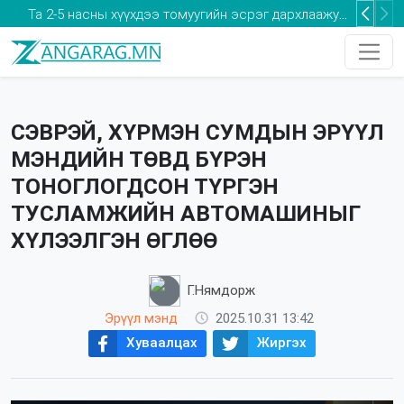
Та 2-5 насны хүүхдээ томуугийн эсрэг дархлаажуулалтад хамруулаарай
СЭВРЭЙ, ХҮРМЭН СУМДЫН ЭРҮҮЛ
МЭНДИЙН ТӨВД БҮРЭН
ТОНОГЛОГДСОН ТҮРГЭН
ТУСЛАМЖИЙН АВТОМАШИНЫГ
ХҮЛЭЭЛГЭН ӨГЛӨӨ
Г.Нямдорж
Эрүүл мэнд
2025.10.31 13:42
Хуваалцах
Жиргэх