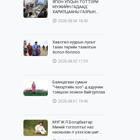
ЯПОН УЛСЫН ТОТТОРИ
МУЖИЙН ГАДААД
ХАРИЛЦААНЫ ГАЗРЫН
ТӨЛӨӨЛӨГЧИД, ХӨДӨӨ
2026.08.04 18:43
АЖ АХУЙН СУРГУУЛИЙН
ЭРДЭМТЭН БАГШ НАР
СУМДАД АЖИЛЛАЖ БАЙНА
Хөвсгөл нуурын лусыг
тахих төрийн тахилгын
ёслол боллоо
2026.08.02 17:35
Баянцагаан сумын
"Чихэртийн зоо"-д адуучин
тэмцээн зохион байгууллаа
2026.08.01 19:46
МУГЖ Л.Болдбаатар:
Миний тоглолтыг нас
насныхан л үзэх юм шиг
байна