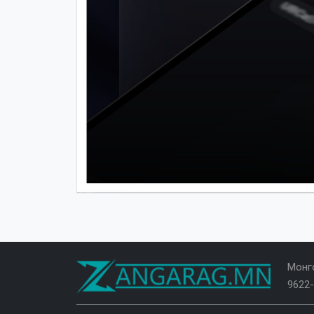
Монго
9622