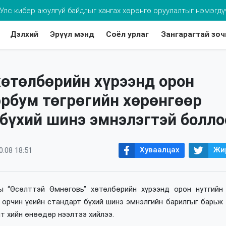
Улс кибер аюулгүй байдлыг хангах хөрөнгө оруулалтыг нэмэгдү
Дэлхий
Эрүүл мэнд
Соёл урлаг
Зангарагтай зоч
хдээ томуугийн эсрэг дархлаажуулалтад хамруулаарай
хөтөлбөрийн хүрээнд орон
эрбум төгрөгийн хөрөнгөөр
 бүхий шинэ эмнэлэгтэй болло
Хуваалцах
Жи
0.08 18:51
ы “Өсөлттэй Өмнөговь” хөтөлбөрийн хүрээнд орон нутгийн
р орчин үеийн стандарт бүхий шинэ эмнэлгийн барилгыг барьж
т хийн өнөөдөр нээлтээ хийлээ.