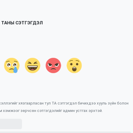
ТАНЫ СЭТГЭГДЭЛ
 хэллэгийг хязгаарласан тул ТА сэтгэгдэл бичихдээ хууль зүйн болон
м хэмжээг зөрчсөн сэтгэгдэлийг админ устгах эрхтэй.