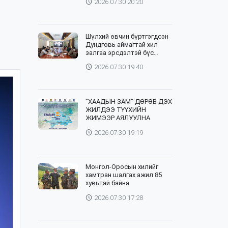
2026.07.30 20:20
Шүлхий өвчин бүртгэгдсэн
Дундговь аймагтай хил
залгаа эрсдэлтэй бүс
нутгуудад хамгаалалтын
2026.07.30 19:40
вакцинжуулалтыг зохион
байгуулж байна
”ХААДЫН ЗАМ" ДӨРӨВ ДЭХ
ЖИЛДЭЭ ТҮҮХИЙН
ЖИМЭЭР АЯЛУУЛНА
2026.07.30 19:19
Монгол-Оросын хилийг
хамтран шалгах ажил 85
хувьтай байна
2026.07.30 17:28