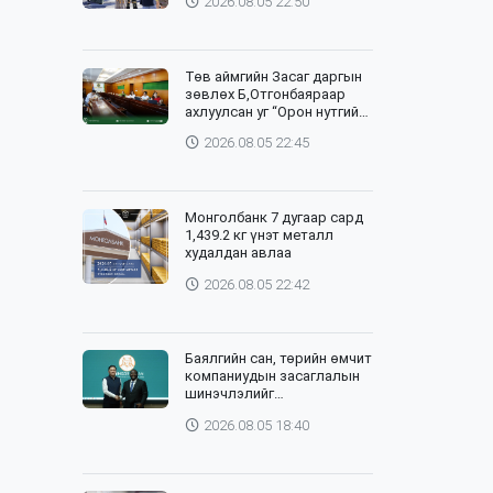
2026.08.05 22:50
Төв аймгийн Засаг даргын
зөвлөх Б,Отгонбаяраар
ахлуулсан уг “Орон нутгийн
баг”-ийн хурлыг цахим,
2026.08.05 22:45
танхим хослуулан зохион
байгууллаа
Монголбанк 7 дугаар сард
1,439.2 кг үнэт металл
худалдан авлаа
2026.08.05 22:42
Баялгийн сан, төрийн өмчит
компаниудын засаглалын
шинэчлэлийг
хэрэгжүүлэхэд Дэлхийн
2026.08.05 18:40
банктай хамтарна