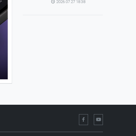
2026.07.27 18:38
зохицуулагч Яап ван
Хиердэнтэй уулзлаа