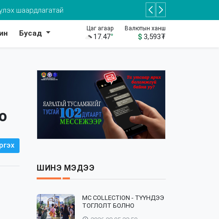
үлэх шаардлагатай
Цаг агаар
Валютын ханш
ин
Бусад
17.47
°
$
3,593
₮
о
ргэх
ШИНЭ МЭДЭЭ
⁣MC COLLECTION - ТҮҮНДЭЭ
ТОГЛОЛТ БОЛНО