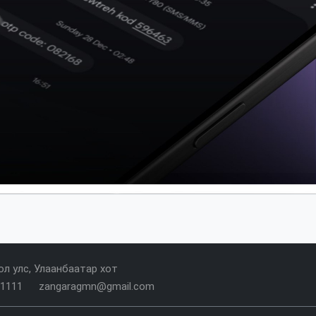
л улс, Улаанбаатар хот
-1111
zangaragmn@gmail.com