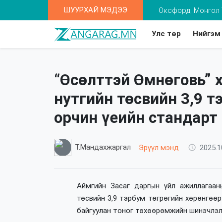
ШУУРХАЙ МЭДЭЭ
Оксфорд: Монгол 
Улс төр
Нийгэм
Та 2-5 насны хүү
“Өсөлттэй Өмнөговь” 
нутгийн төсвийн 3,9 т
орчин үеийн стандарт
Т.Мандахжаргал
Эрүүл мэнд
2025.1
Аймгийн Засаг даргын үйл ажиллагаан
төсвийн 3,9 тэрбум төгрөгийн хөрөнгөө
байгуулан тоног төхөөрөмжийн шинэчлэл