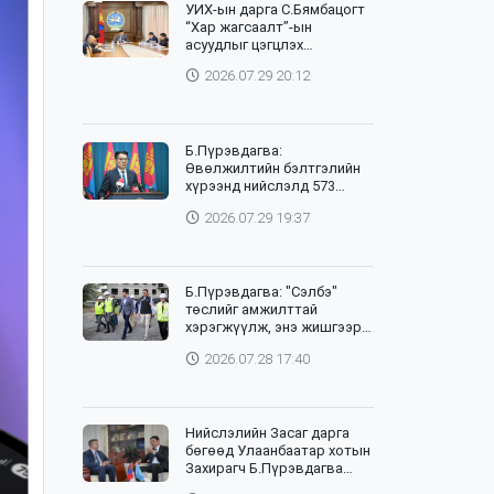
УИХ-ын дарга С.Бямбацогт
“Хар жагсаалт”-ын
асуудлыг цэгцлэх
чиглэлээр Монголбанкны
2026.07.29 20:12
удирдлагад 30 хоногийн
хугацаатай үүрэг өглөө
Б.Пүрэвдагва:
Өвөлжилтийн бэлтгэлийн
хүрээнд нийслэлд 573
төсөл, арга хэмжээг
2026.07.29 19:37
хэрэгжүүлж байна
Б.Пүрэвдагва: "Сэлбэ"
төслийг амжилттай
хэрэгжүүлж, энэ жишгээр
гэр хорооллыг орон
2026.07.28 17:40
сууцжуулна
Нийслэлийн Засаг дарга
бөгөөд Улаанбаатар хотын
Захирагч Б.Пүрэвдагва
өнөөдөр НҮБ-ын Суурин