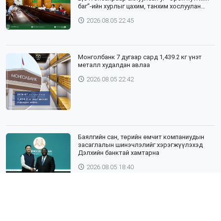
баг”-ийн хурлыг цахим, танхим хослуулан
зохион байгууллаа
2026.08.05 22:45
Монголбанк 7 дугаар сард 1,439.2 кг үнэт
металл худалдан авлаа
2026.08.05 22:42
Баялгийн сан, төрийн өмчит компаниудын
засаглалын шинэчлэлийг хэрэгжүүлэхэд
Дэлхийн банктай хамтарна
2026.08.05 18:40
ЯПОН УЛСЫН ТОТТОРИ МУЖИЙН ГАДААД
ХАРИЛЦААНЫ ГАЗРЫН ТӨЛӨӨЛӨГЧИД,
ХӨДӨӨ АЖ АХУЙН СУРГУУЛИЙН ЭРДЭМТЭН