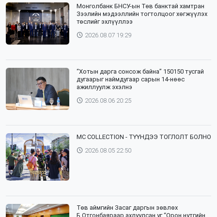
Монголбанк БНСУ-ын Төв банктай хамтран
Зээлийн мэдээллийн тогтолцоог хөгжүүлэх
төслийг эхлүүллээ
2026.08.07 19:29
“Хотын дарга сонсож байна” 150150 тусгай
дугаарыг наймдугаар сарын 14-нөөс
ажиллуулж эхэлнэ
2026.08.06 20:25
⁣MC COLLECTION - ТҮҮНДЭЭ ТОГЛОЛТ БОЛНО
2026.08.05 22:50
Төв аймгийн Засаг даргын зөвлөх
Б,Отгонбаяраар ахлуулсан уг “Орон нутгийн