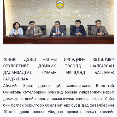
40-ӨӨС ДЭЭШ НАСНЫ ИРГЭДИЙН ХӨДӨЛМӨР
ЭРХЛЭЛТИЙГ ДЭМЖИХ ТӨСӨЛД ШАЛГАРСАН
ДАЛАНЗАДГАД СУМЫН ИРГЭДЭД БАТЛАМЖ
ГАРДУУЛЛАА
Аймгийн Засаг даргын үйл ажиллагааны Өсөлттэй
Өмнөговь хөтөлбөрийн хүрээнд өрхийн үйлдвэрлэгч нарыг
дэмжих, тэдний орлогыг нэмэгдүүлж, шинээр ажлын байр
бий болгох зорилгоор Өсөлтийг өрх бүрд дэд хөтөлбөрийн
40-өөс дээш насны үйлдвэр эрхлэгч нарын төслийг