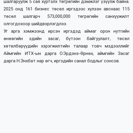
шалгаруулж 5 сая хүртэлх төгрөгийн дэмжлэг үзүүлж байна.
2025 онд 161 бизнес төсөл иргэдээс хүлээн авснаас 115
төсөл шалгарч 573,000,000 төгрөгийн санхүүжилт
олгогдохоор шийдвэрлэгдлээ.
Уг арга хэмжээнд ирсэн иргэдэд аймаг орон нутгийн
өнөөгийн эдийн засаг, бүтээн байгуулалт, төсөл
хөтөлбөрүүдийн хэрэгжилтийн талаар товч мэдээллийг
Аймгийн ИТХ-ын дарга О.Эрдэнэ-Өрнөх, аймгийн Засаг
дарга Н.Энхбат нар өгч, иргэдийн санал бодлыг сонсов.