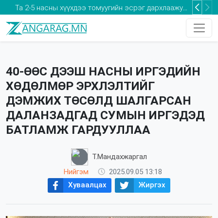
Та 2-5 насны хүүхдээ томуугийн эсрэг дархлаажуулалтад хамруулаарай
40-ӨӨС ДЭЭШ НАСНЫ ИРГЭДИЙН
ХӨДӨЛМӨР ЭРХЛЭЛТИЙГ
ДЭМЖИХ ТӨСӨЛД ШАЛГАРСАН
ДАЛАНЗАДГАД СУМЫН ИРГЭДЭД
БАТЛАМЖ ГАРДУУЛЛАА
Т.Мандахжаргал
Нийгэм
2025.09.05 13:18
Хуваалцах
Жиргэх