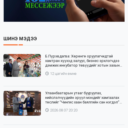
ШИНЭ МЭДЭЭ
Б.Пүрэвдагва: Хөрөнгө оруулагчидтай
хамтран хүүхэд залуус, бизнес эрхлэгчдээ
дэмжих инкубатор төвүүдийг хотын захын
хорооллуудад байгуулна
12 цагийн өмнө
Улаанбаатарын утааг бууруулах,
нийслэлчүүдийн эрүүл мэндийг хамгаалах
төслийг “Чингис хаан баялгийн сан нэгдэл”
ХХК-тай хамтран хэрэгжүүлнэ
2026.08.07 20:20