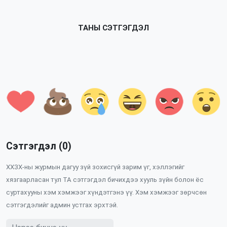
ТАНЫ СЭТГЭГДЭЛ
Сэтгэгдэл (0)
ХХЗХ-ны журмын дагуу зүй зохисгүй зарим үг, хэллэгийг
хязгаарласан тул ТА сэтгэгдэл бичихдээ хууль зүйн болон ёс
суртахууны хэм хэмжээг хүндэтгэнэ үү. Хэм хэмжээг зөрчсөн
сэтгэгдэлийг админ устгах эрхтэй.