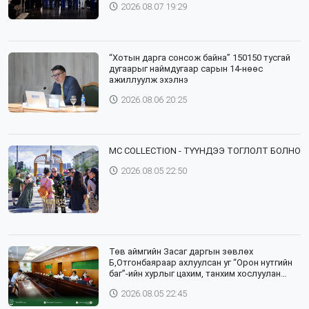
2026.08.07 19:29
“Хотын дарга сонсож байна” 150150 тусгай
дугаарыг наймдугаар сарын 14-нөөс
ажиллуулж эхэлнэ
2026.08.06 20:25
⁣MC COLLECTION - ТҮҮНДЭЭ ТОГЛОЛТ БОЛНО
2026.08.05 22:50
Төв аймгийн Засаг даргын зөвлөх
Б,Отгонбаяраар ахлуулсан уг “Орон нутгийн
баг”-ийн хурлыг цахим, танхим хослуулан
зохион байгууллаа
2026.08.05 22:45