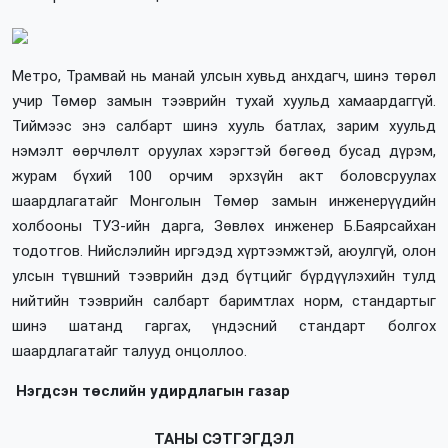
Метро, Трамвай нь манай улсын хувьд анхдагч, шинэ төрөл
учир Төмөр замын тээврийн тухай хуульд хамаардаггүй.
Тиймээс энэ салбарт шинэ хууль батлах, зарим хуульд
нэмэлт өөрчлөлт оруулах хэрэгтэй бөгөөд бусад дүрэм,
журам бүхий 100 орчим эрхзүйн акт боловсруулах
шаардлагатайг Монголын Төмөр замын инженерүүдийн
холбооны ТУЗ-ийн дарга, Зөвлөх инженер Б.Баярсайхан
тодотгов. Нийслэлийн иргэдэд хүртээмжтэй, аюулгүй, олон
улсын түвшний тээврийн дэд бүтцийг бүрдүүлэхийн тулд
нийтийн тээврийн салбарт баримтлах норм, стандартыг
шинэ шатанд гаргах, үндэсний стандарт болгох
шаардлагатайг талууд онцоллоо.
Нэгдсэн төслийн удирдлагын газар
ТАНЫ СЭТГЭГДЭЛ