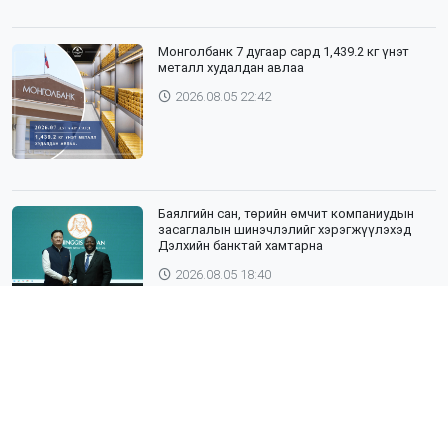
Монголбанк 7 дугаар сард 1,439.2 кг үнэт
металл худалдан авлаа
2026.08.05 22:42
Баялгийн сан, төрийн өмчит компаниудын
засаглалын шинэчлэлийг хэрэгжүүлэхэд
Дэлхийн банктай хамтарна
2026.08.05 18:40
ЯПОН УЛСЫН ТОТТОРИ МУЖИЙН ГАДААД
ХАРИЛЦААНЫ ГАЗРЫН ТӨЛӨӨЛӨГЧИД,
ХӨДӨӨ АЖ АХУЙН СУРГУУЛИЙН ЭРДЭМТЭН
БАГШ НАР СУМДАД АЖИЛЛАЖ БАЙНА
2026.08.04 18:43