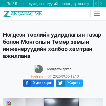
Та 2-5 насны хүүхдээ томуугийн эсрэг дархлаажуулалтад хамруулаарай
Нэгдсэн төслийн удирдлагын газар
болон Монголын Төмөр замын
инженерүүдийн холбоо хамтран
ажиллана
Т.Мандахжаргал
Нийгэм
2025.09.05 13:10
Хуваалцах
Жиргэх