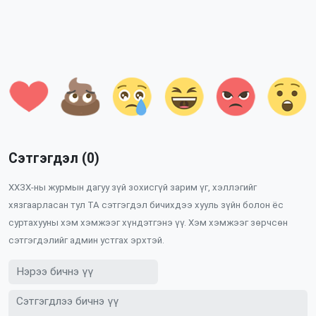
Сэтгэгдэл (0)
ХХЗХ-ны журмын дагуу зүй зохисгүй зарим үг, хэллэгийг
хязгаарласан тул ТА сэтгэгдэл бичихдээ хууль зүйн болон ёс
суртахууны хэм хэмжээг хүндэтгэнэ үү. Хэм хэмжээг зөрчсөн
сэтгэгдэлийг админ устгах эрхтэй.