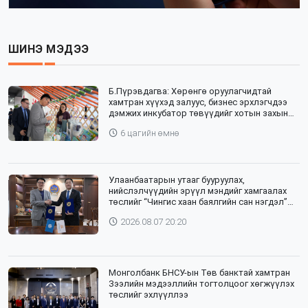
ШИНЭ МЭДЭЭ
Б.Пүрэвдагва: Хөрөнгө оруулагчидтай
хамтран хүүхэд залуус, бизнес эрхлэгчдээ
дэмжих инкубатор төвүүдийг хотын захын
хорооллуудад байгуулна
6 цагийн өмнө
Улаанбаатарын утааг бууруулах,
нийслэлчүүдийн эрүүл мэндийг хамгаалах
төслийг “Чингис хаан баялгийн сан нэгдэл”
ХХК-тай хамтран хэрэгжүүлнэ
2026.08.07 20:20
Монголбанк БНСУ-ын Төв банктай хамтран
Зээлийн мэдээллийн тогтолцоог хөгжүүлэх
төслийг эхлүүллээ