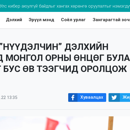
Улс кибер аюулгүй байдлыг хангах хөрөнгө оруулалтыг нэмэгдү
Дэлхий
Эрүүл мэнд
Соёл урлаг
Зангарагтай зоч
хдээ томуугийн эсрэг дархлаажуулалтад хамруулаарай
”НҮҮДЭЛЧИН” ДЭЛХИЙН
 МОНГОЛ ОРНЫ ӨНЦӨГ БУЛ
Т БУС ӨВ ТЭЭГЧИД ОРОЛЦОЖ
Хуваалцах
Жи
.22 13:35