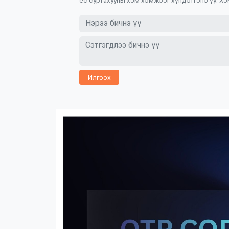
ёс суртахууны хэм хэмжээг хүндэтгэнэ үү. Хэ
Илгээх