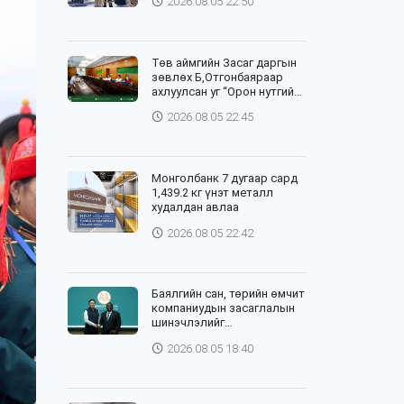
2026.08.05 22:50
Төв аймгийн Засаг даргын
зөвлөх Б,Отгонбаяраар
ахлуулсан уг “Орон нутгийн
баг”-ийн хурлыг цахим,
2026.08.05 22:45
танхим хослуулан зохион
байгууллаа
Монголбанк 7 дугаар сард
1,439.2 кг үнэт металл
худалдан авлаа
2026.08.05 22:42
Баялгийн сан, төрийн өмчит
компаниудын засаглалын
шинэчлэлийг
хэрэгжүүлэхэд Дэлхийн
2026.08.05 18:40
банктай хамтарна