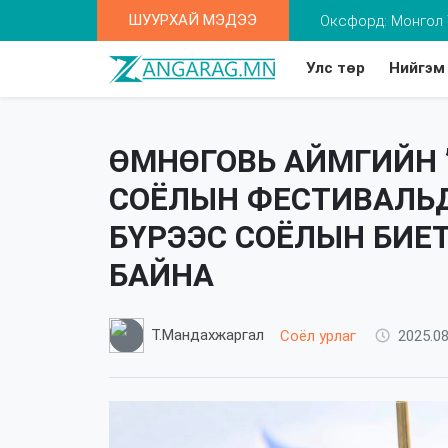
ШУУРХАЙ МЭДЭЭ
Оксфорд: Монгол 
Улс төр
Нийгэм
Та 2-5 насны хүү
ӨМНӨГОВЬ АЙМГИЙН 
СОЁЛЫН ФЕСТИВАЛЬД
БҮРЭЭС СОЁЛЫН БИЕ
БАЙНА
Т.Мандахжаргал
Соёл урлаг
2025.08