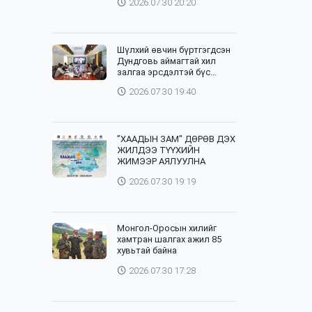
2026.07.30 20:20
Шүлхий өвчин бүртгэгдсэн
Дундговь аймагтай хил
залгаа эрсдэлтэй бүс
нутгуудад хамгаалалтын
2026.07.30 19:40
вакцинжуулалтыг зохион
байгуулж байна
”ХААДЫН ЗАМ" ДӨРӨВ ДЭХ
ЖИЛДЭЭ ТҮҮХИЙН
ЖИМЭЭР АЯЛУУЛНА
2026.07.30 19:19
Монгол-Оросын хилийг
хамтран шалгах ажил 85
хувьтай байна
2026.07.30 17:28