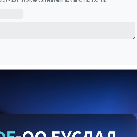
м хэмжээг зөрчсөн сэтгэгдэлийг админ устгах эрхтэй.