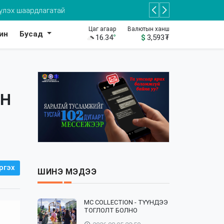
үлэх шаардлагатай
Цаг агаар
Валютын ханш
ин
Бусад
16.34
°
$
3,593
₮
АН
ргэх
ШИНЭ МЭДЭЭ
⁣MC COLLECTION - ТҮҮНДЭЭ
ТОГЛОЛТ БОЛНО