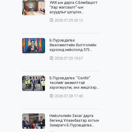
УИХ-ын дарга С.Бямбацогт
“Хар жагсаалт”-ын
асуудлыг цэгцлэх
чиглэлээр Монголбанкны
2026.07.29 20:12
удирдлагад 30 хоногийн
хугацаатай үүрэг өглөө
Б.Пүрэвдагва:
Өвөлжилтийн бэлтгэлийн
хүрээнд нийслэлд 573
төсөл, арга хэмжээг
2026.07.29 19:37
хэрэгжүүлж байна
Б.Пүрэвдагва: "Сэлбэ"
төслийг амжилттай
хэрэгжүүлж, энэ жишгээр
гэр хорооллыг орон
2026.07.28 17:40
сууцжуулна
Нийслэлийн Засаг дарга
бөгөөд Улаанбаатар хотын
Захирагч Б.Пүрэвдагва
өнөөдөр НҮБ-ын Суурин