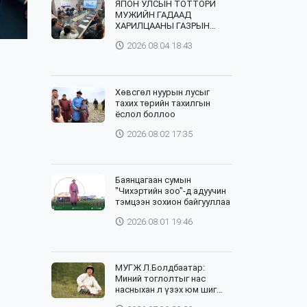
ЯПОН УЛСЫН ТОТТОРИ
МУЖИЙН ГАДААД
ХАРИЛЦААНЫ ГАЗРЫН
ТӨЛӨӨЛӨГЧИД, ХӨДӨӨ
2026.08.04 18:43
АЖ АХУЙН СУРГУУЛИЙН
ЭРДЭМТЭН БАГШ НАР
СУМДАД АЖИЛЛАЖ БАЙНА
Хөвсгөл нуурын лусыг
тахих төрийн тахилгын
ёслол боллоо
2026.08.02 17:35
Баянцагаан сумын
"Чихэртийн зоо"-д адуучин
тэмцээн зохион байгууллаа
2026.08.01 19:46
МУГЖ Л.Болдбаатар:
Миний тоглолтыг нас
насныхан л үзэх юм шиг
байна