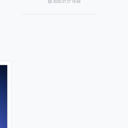
2026.07.27 18:38
зохицуулагч Яап ван
Хиердэнтэй уулзлаа