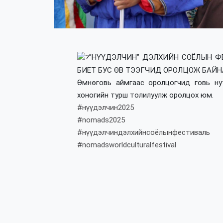
”НҮҮДЭЛЧИН” ДЭЛХИЙН СОЁЛЫН Ф
БИЕТ БУС ӨВ ТЭЭГЧИД ОРОЛЦОЖ БАЙН
Өмнөговь аймгаас оролцогчид говь нут
хоногийн турш толилуулж оролцох юм.
#нүүдэлчин2025
#nomads2025
#нүүдэлчиндэлхийнсоёлынфестиваль
#nomadsworldculturalfestival