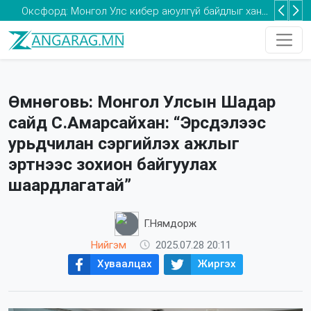
Оксфорд: Монгол Улс кибер аюулгүй байдлыг хангах хөрөнгө оруулалтыг нэмэгдүүлэх шаардлагатай
Та 2-5 насны хүүхдээ томуугийн эсрэг дархлаажуулалтад хамруулаарай
Өмнөговь: Монгол Улсын Шадар
сайд С.Амарсайхан: “Эрсдэлээс
урьдчилан сэргийлэх ажлыг
эртнээс зохион байгуулах
шаардлагатай”
Г.Нямдорж
Нийгэм
2025.07.28 20:11
Хуваалцах
Жиргэх