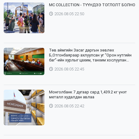
⁣MC COLLECTION - ТҮҮНДЭЭ ТОГЛОЛТ БОЛНО
2026.08.05 22:50
Төв аймгийн Засаг даргын зөвлөх
Б,Отгонбаяраар ахлуулсан уг “Орон нутгийн
баг”-ийн хурлыг цахим, танхим хослуулан
зохион байгууллаа
2026.08.05 22:45
Монголбанк 7 дугаар сард 1,439.2 кг үнэт
металл худалдан авлаа
2026.08.05 22:42