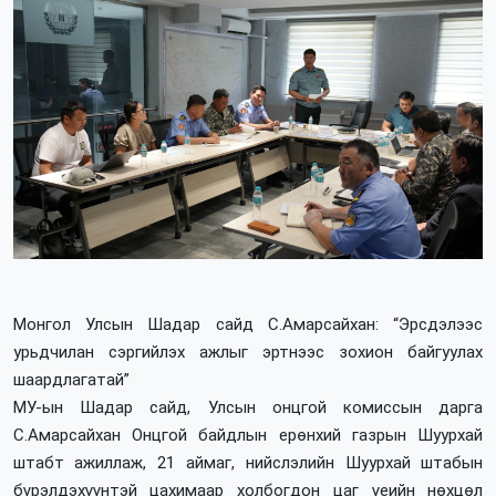
Монгол Улсын Шадар сайд С.Амарсайхан: “Эрсдэлээс
урьдчилан сэргийлэх ажлыг эртнээс зохион байгуулах
шаардлагатай”
МУ-ын Шадар сайд, Улсын онцгой комиссын дарга
С.Амарсайхан Онцгой байдлын ерөнхий газрын Шуурхай
штабт ажиллаж, 21 аймаг, нийслэлийн Шуурхай штабын
бүрэлдэхүүнтэй цахимаар холбогдон цаг үеийн нөхцөл