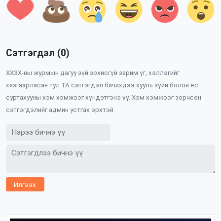
Сэтгэгдэл (0)
ХХЗХ-ны журмын дагуу зүй зохисгүй зарим үг, хэллэгийг
хязгаарласан тул ТА сэтгэгдэл бичихдээ хууль зүйн болон ёс
суртахууны хэм хэмжээг хүндэтгэнэ үү. Хэм хэмжээг зөрчсөн
сэтгэгдэлийг админ устгах эрхтэй.
Илгээх