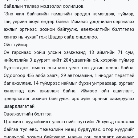
байдлын талаар мэдээлэл солилцов.
“Энэ жил байгалийн гамшгийн эрсдэл нэмэгдэж, түймэр,
ган, үерийн аюул өндөр байна. Иймээс урьдчилан сэргийлэх
ажлыг эртнээс зохион байгуулж, өвөлжилтийн бэлтгэлээ
хангах нь чухал” гэж Шадар сайд онцоллоо.
Ойн түймэр:
Он гарснаас хойш улсын хэмжээнд 13 аймгийн 71 сум,
нийслэлийн 3 дүүрэгт нийт 204 удаагийн ой, хээрийн түймэр
бүртгэгдэж, өмнөх оны мөн үеэс тав дахин өссөн байна.
Одоогоор 456 алба хаагч, 29 автомашин, 1 нисдэг тэрэгтэй
баг ажиллаж, 14 түймрээс наймыг бүрэн унтраахаар, зургааг
хяналтад авч ажиллаж байна. Иймээс ойн ашиглалт,
цэвэрлэгээг зохион байгуулж, эрх зүйн орчныг сайжруулах
шаардлагатай.
Өвөлжилтийн бэлтгэл:
Цөлжилт, хуурайшилт улсын нийт нутгийн 76 хувьд нөлөөлж
байгаа тул өвс, тэжээлийн нөөц бүрдүүлэх, отор нүүдлийг
оновчтой зохион байгуулах, малын гоц халдварт өвчнөөс