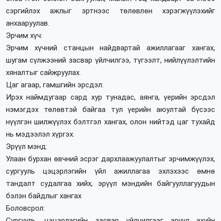
сэргийлэх ажлыг эртнээс төлөвлөн хэрэгжүүлэхийг
анхааруулав.
Эрчим хүч:
Эрчим хүчний станцын найдвартай ажиллагааг хангах,
шугам сүлжээний засвар үйлчилгээ, түгээлт, нийлүүлэлтийн
хяналтыг сайжруулах.
Цаг агаар, гамшгийн эрсдэл:
Ирэх наймдугаар сард хур тунадас, аянга, үерийн эрсдэл
нэмэгдэх төлөвтэй байгаа тул үерийн аюултай бүсээс
нүүлгэн шилжүүлэх бэлтгэл хангах, олон нийтэд цаг тухайд
нь мэдээлэл хүргэх.
Эрүүл мэнд:
Улаан бурхан өвчний эсрэг дархлаажуулалтыг эрчимжүүлэх,
сургууль цэцэрлэгийн үйл ажиллагаа эхлэхээс өмнө
тандалт судалгаа хийх, эрүүл мэндийн байгууллагуудын
бэлэн байдлыг хангах
Боловсрол:
Сургууль, цэцэрлэгийн засвар үйлчилгээг эрүүл ахуйн