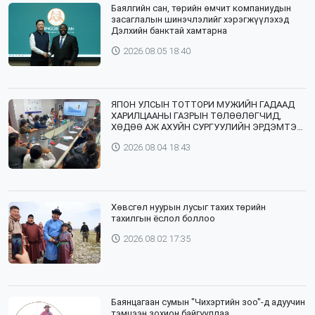
Баялгийн сан, төрийн өмчит компаниудын
засаглалын шинэчлэлийг хэрэгжүүлэхэд
Дэлхийн банктай хамтарна
2026.08.05 18:40
ЯПОН УЛСЫН ТОТТОРИ МУЖИЙН ГАДААД
ХАРИЛЦААНЫ ГАЗРЫН ТӨЛӨӨЛӨГЧИД,
ХӨДӨӨ АЖ АХУЙН СУРГУУЛИЙН ЭРДЭМТЭН
БАГШ НАР СУМДАД АЖИЛЛАЖ БАЙНА
2026.08.04 18:43
Хөвсгөл нуурын лусыг тахих төрийн
тахилгын ёслол боллоо
2026.08.02 17:35
Баянцагаан сумын "Чихэртийн зоо"-д адуучин
тэмцээн зохион байгууллаа