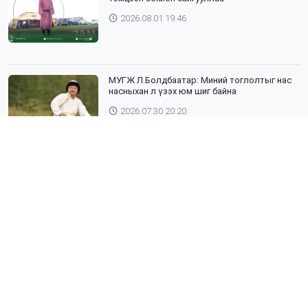
2026.08.01 19:46
МУГЖ Л.Болдбаатар: Миний тоглолтыг нас
насныхан л үзэх юм шиг байна
2026.07.30 20:20
Шүлхий өвчин бүртгэгдсэн Дундговь
аймагтай хил залгаа эрсдэлтэй бүс
нутгуудад хамгаалалтын вакцинжуулалтыг
зохион байгуулж байна
2026.07.30 19:40
”ХААДЫН ЗАМ" ДӨРӨВ ДЭХ ЖИЛДЭЭ
ТҮҮХИЙН ЖИМЭЭР АЯЛУУЛНА
2026.07.30 19:19