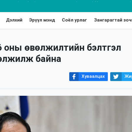
хдээ томуугийн эсрэг дархлаажуулалтад хамруулаарай
Дэлхий
Эрүүл мэнд
Соёл урлаг
Зангарагтай зоч
6 оны өвөлжилтийн бэлтгэл
гэлжилж байна
Хуваалцах
Жи