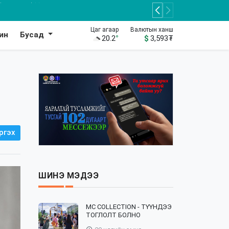
Цаг агаар
Валютын ханш
ин
Бусад
20.2
°
$
3,593
₮
ргэх
ШИНЭ МЭДЭЭ
⁣MC COLLECTION - ТҮҮНДЭЭ
ТОГЛОЛТ БОЛНО