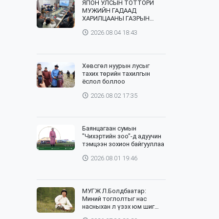
ЯПОН УЛСЫН ТОТТОРИ
МУЖИЙН ГАДААД
ХАРИЛЦААНЫ ГАЗРЫН
ТӨЛӨӨЛӨГЧИД, ХӨДӨӨ
2026.08.04 18:43
АЖ АХУЙН СУРГУУЛИЙН
ЭРДЭМТЭН БАГШ НАР
СУМДАД АЖИЛЛАЖ БАЙНА
Хөвсгөл нуурын лусыг
тахих төрийн тахилгын
ёслол боллоо
2026.08.02 17:35
Баянцагаан сумын
"Чихэртийн зоо"-д адуучин
тэмцээн зохион байгууллаа
2026.08.01 19:46
МУГЖ Л.Болдбаатар:
Миний тоглолтыг нас
насныхан л үзэх юм шиг
байна