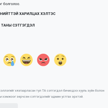
эг болголоо.
 НИЙТТЭЙ ХАРИЛЦАХ ХЭЛТЭС
ТАНЫ СЭТГЭГДЭЛ
 хэллэгийг хязгаарласан тул ТА сэтгэгдэл бичихдээ хууль зүйн болон
м хэмжээг зөрчсөн сэтгэгдэлийг админ устгах эрхтэй.