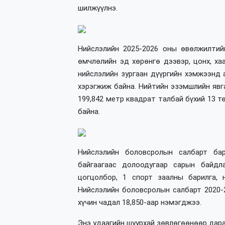
шилжүүлнэ.
Нийслэлийн 2025-2026 оны өвөлжилтий
өмчлөлийн эд хөрөнгө дээвэр, цонх, ха
нийслэлийн зургаан дүүргийн хэмжээнд 
хэрэгжиж байна. Нийтийн эзэмшлийн явг
199,842 метр квадрат талбай бүхий 13 т
байна.
Нийслэлийн боловсролын салбарт ба
байгаагаас долоодугаар сарын байдла
цогцолбор, 1 спорт заалны барилга, 
Нийслэлийн боловсролын салбарт 2020-2
хүчин чадал 18,850-аар нэмэгджээ.
Энэ удаагийн шуурхай зөвлөгөөнөөр дара