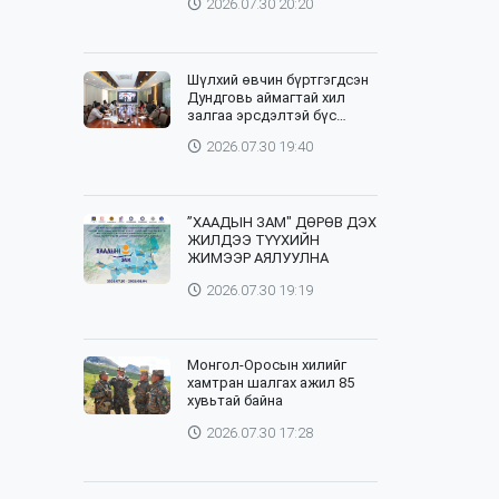
2026.07.30 20:20
Шүлхий өвчин бүртгэгдсэн
Дундговь аймагтай хил
залгаа эрсдэлтэй бүс
нутгуудад хамгаалалтын
2026.07.30 19:40
вакцинжуулалтыг зохион
байгуулж байна
”ХААДЫН ЗАМ" ДӨРӨВ ДЭХ
ЖИЛДЭЭ ТҮҮХИЙН
ЖИМЭЭР АЯЛУУЛНА
2026.07.30 19:19
Монгол-Оросын хилийг
хамтран шалгах ажил 85
хувьтай байна
2026.07.30 17:28