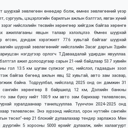
т шуурхай зөвлөгөөн өнөөдөр болж, өмнөх зөвлөгөөний үеэр
т, сургууль, цэцэрлэгийн барилгын ажлын бэлтгэл, явган хүний
зэрэг нийслэлийн төсвийн хөрөнгөөр хийгдэж байгаа хөрөнгө
ах ажиллагааны явцын талаар хэлэлцлээ. Өмнөх шуурхай
р өгсөн, дундаж хэрэгжилт 77.6 хувьтай байгааг шуурхай
даагийн шуурхай зөвлөгөөнийг нийслэлийн Засаг даргын Эдийн
ариуцсан нэгдүгээр орлогч Т.Даваадалай удирдан явууллаа.
бэлтгэл ажил долоодугаар сарын 21-ний байдлаар 53.7 хувийн
аны гол 13.5 км
шугам сүлжээг улс, нийслэл, гадаадын зээл
гэж байгаа бөгөөд ажлын явц 52 хувьтай, авто зам засвар,
эгжиж байна. Тодруулбал, нийслэлд 2025 онд он дамжин 31
н сангийн хөрөнгөөр 8 байршилд 12 км, Дэлхийн банкны
вто зам буюу нийт 100.9 км авто зам барихаар төлөвлөсөн,
урхай хуралдаанаар танилцууллаа. Түүнчлэн 2024-2025 онд
хаар төлөвлөсөн. Энэ хүрээнд нийслэл, орон нутгийн сангийн
гын төсөл"-өөр 21 блокийг дулаалахаар тендер зарлажээ. Мөн
 дүүргийн 5 хорооны 5000 өрхийг дулаалж, хийн халаагуурт