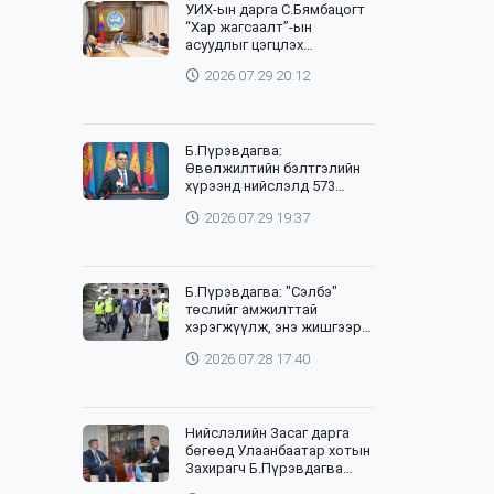
УИХ-ын дарга С.Бямбацогт
“Хар жагсаалт”-ын
асуудлыг цэгцлэх
чиглэлээр Монголбанкны
2026.07.29 20:12
удирдлагад 30 хоногийн
хугацаатай үүрэг өглөө
Б.Пүрэвдагва:
Өвөлжилтийн бэлтгэлийн
хүрээнд нийслэлд 573
төсөл, арга хэмжээг
2026.07.29 19:37
хэрэгжүүлж байна
Б.Пүрэвдагва: "Сэлбэ"
төслийг амжилттай
хэрэгжүүлж, энэ жишгээр
гэр хорооллыг орон
2026.07.28 17:40
сууцжуулна
Нийслэлийн Засаг дарга
бөгөөд Улаанбаатар хотын
Захирагч Б.Пүрэвдагва
өнөөдөр НҮБ-ын Суурин