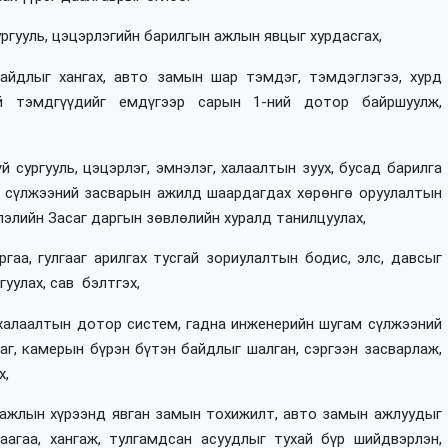
ргууль, цэцэрлэгийн барилгын ажлын явцыг хурдасгах,
байдлыг хангах, авто замын шар тэмдэг, тэмдэглэгээ, хурд
хий тэмдгүүдийг емдүгээр сарын 1-ний дотор байршуулж,
 сургууль, цэцэрлэг, эмнэлэг, халаалтын зуух, бусад барилга
м сүлжээний засварын ажилд шаардагдах хөрөнгө оруулалтын
лэлийн Засаг даргын зөвлөлийн хуралд танилцуулах,
гаа, гулгааг арилгах тусгай зориулалтын бодис, элс, давсыг
уулах, сав бэлтгэх,
халаалтын дотор систем, гадна инженерийн шугам сүлжээний
даг, камерын бүрэн бүтэн байдлыг шалган, сэргээн засварлаж,
х,
 ажлын хүрээнд явган замын тохижилт, авто замын ажлуудыг
аагаа, хангаж, тулгамдсан асуудлыг тухай бүр шийдвэрлэн,