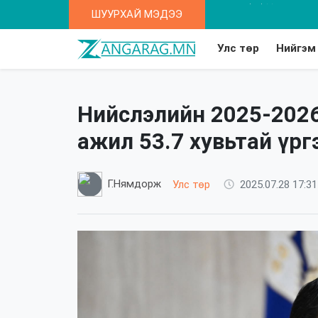
ШУУРХАЙ МЭДЭЭ
Та 2-5 насны хүү
Улс төр
Нийгэм
Нийслэлийн 2025-202
ажил 53.7 хувьтай үр
Г.Нямдорж
Улс төр
2025.07.28 17:31