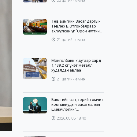
20 цагийн өмнө
Төв аймгийн Засаг даргын
зөвлөх Б,Отгонбаяраар
ахлуулсан уг “Орон нутгийн
баг”-ийн хурлыг цахим,
21 цагийн өмнө
танхим хослуулан зохион
байгууллаа
Монголбанк 7 дугаар сард
1,439.2 кг үнэт металл
худалдан авлаа
21 цагийн өмнө
Баялгийн сан, төрийн өмчит
компаниудын засаглалын
шинэчлэлийг
хэрэгжүүлэхэд Дэлхийн
2026.08.05 18:40
банктай хамтарна