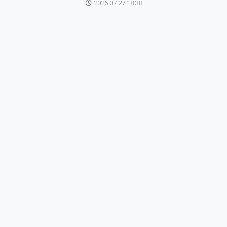
2026.07.27 18:38
зохицуулагч Яап ван
Хиердэнтэй уулзлаа