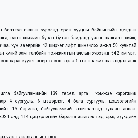
н бэлтгэл ажлын хүрээнд орон сууцны байшингийн дундын
алга, сантехникийн бүрэн бүтэн байдалд үзлэг шалгалт хийж,
ачаа, хүн зөөврийн 42 ширхэг лифт шинэчлэх ажил 50 хувьтай
ан хүний зам талбайн тохижилтын ажлын хүрээнд 54.2 км урт,
өсөл хэрэгжүүлж, хоёр төсөл гэрээ баталгаажих шатандаа явж
рилга байгууламжийн 139 төсөл, арга хэмжээ хэрэгжиж
ар 4 сургууль, 6 цэцэрлэг, 4 бага сургууль, цэцэрлэгийн
нийт 15 барилга, байгууламжийг ашиглалтад хүлээн авлаа.
024 онд 114 цэцэрлэгийн барилга ашиглалтад орж, хүүхдийн
ах үүрэг даалгаврыг өглөө.