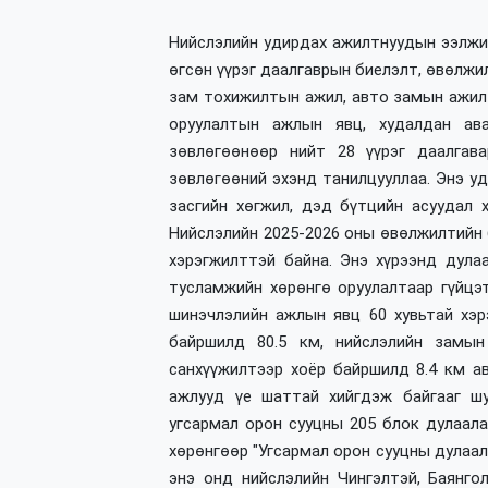
Нийслэлийн удирдах ажилтнуудын ээлжи
өгсөн үүрэг даалгаврын биелэлт, өвөлжил
зам тохижилтын ажил, авто замын ажил 
оруулалтын ажлын явц, худалдан ав
зөвлөгөөнөөр нийт 28 үүрэг даалгава
зөвлөгөөний эхэнд танилцууллаа. Энэ у
засгийн хөгжил, дэд бүтцийн асуудал х
Нийслэлийн 2025-2026 оны өвөлжилтийн 
хэрэгжилттэй байна. Энэ хүрээнд дула
тусламжийн хөрөнгө оруулалтаар гүйцэт
шинэчлэлийн ажлын явц 60 хувьтай хэр
байршилд 80.5 км, нийслэлийн замы
санхүүжилтээр хоёр байршилд 8.4 км а
ажлууд үе шаттай хийгдэж байгааг шу
угсармал орон сууцны 205 блок дулаала
хөрөнгөөр "Угсармал орон сууцны дулаал
энэ онд нийслэлийн Чингэлтэй, Баянгол