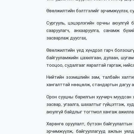
Өвөлжилтийн бэлтгэлийг эрчимжүүлэх, су
Сургууль, цэцэрлэгийн орчны аюулгүй 
сааруулагч, анхааруулга, санамж бү
засварлаж дуусгах,
Өвөлжилтийн үед хүндрэл гарч болзошгүй
байгууламжийн цахилгаан, дулаан, шуга
тооцоо, судалгааг яаралтай гаргаж, нийс
Нийтийн эзэмшлийн зам, талбайн халтир
хангалттай нөөцөлж, стандартын дагуу аг
Орон сууцны барилгын хуучирч муудсан 
засвар, угаалга, шахалтыг гүйцэтгэж, ху
аюулгүй байдлыг тогтмол хангаж ажилла
Хөрөнгө оруулалт, бүтээн байгуулалтын
эрчимжүүлж, байгууллагууд ажлын уялд