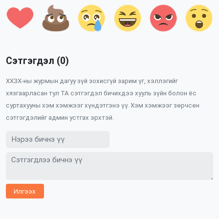
Сэтгэгдэл (0)
ХХЗХ-ны журмын дагуу зүй зохисгүй зарим үг, хэллэгийг
хязгаарласан тул ТА сэтгэгдэл бичихдээ хууль зүйн болон ёс
суртахууны хэм хэмжээг хүндэтгэнэ үү. Хэм хэмжээг зөрчсөн
сэтгэгдэлийг админ устгах эрхтэй.
Илгээх