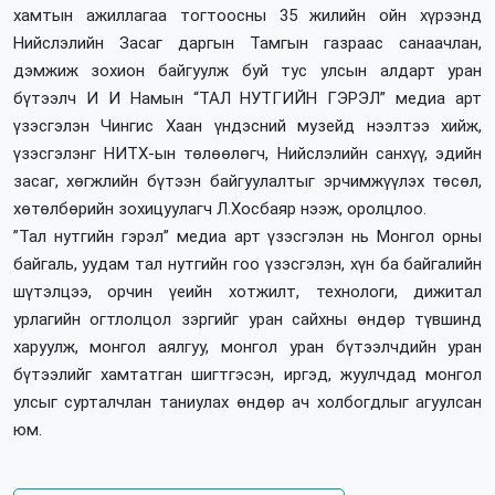
хамтын ажиллагаа тогтоосны 35 жилийн ойн хүрээнд
Нийслэлийн Засаг даргын Тамгын газраас санаачлан,
дэмжиж зохион байгуулж буй тус улсын алдарт уран
бүтээлч И И Намын “ТАЛ НУТГИЙН ГЭРЭЛ” медиа арт
үзэсгэлэн Чингис Хаан үндэсний музейд нээлтээ хийж,
үзэсгэлэнг НИТХ-ын төлөөлөгч, Нийслэлийн санхүү, эдийн
засаг, хөгжлийн бүтээн байгуулалтыг эрчимжүүлэх төсөл,
хөтөлбөрийн зохицуулагч Л.Хосбаяр нээж, оролцлоо.
”Тал нутгийн гэрэл” медиа арт үзэсгэлэн нь Монгол орны
байгаль, уудам тал нутгийн гоо үзэсгэлэн, хүн ба байгалийн
шүтэлцээ, орчин үеийн хотжилт, технологи, дижитал
урлагийн огтлолцол зэргийг уран сайхны өндөр түвшинд
харуулж, монгол аялгуу, монгол уран бүтээлчдийн уран
бүтээлийг хамтатган шигтгэсэн, иргэд, жуулчдад монгол
улсыг сурталчлан таниулах өндөр ач холбогдлыг агуулсан
юм.