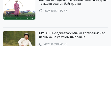
тэмцээн зохион байгууллаа
2026.08.01 19:46
МУГЖ Л.Болдбаатар: Миний тоглолтыг нас
насныхан л үзэх юм шиг байна
2026.07.30 20:20
Шүлхий өвчин бүртгэгдсэн Дундговь
аймагтай хил залгаа эрсдэлтэй бүс
нутгуудад хамгаалалтын вакцинжуулалтыг
зохион байгуулж байна
2026.07.30 19:40
”ХААДЫН ЗАМ" ДӨРӨВ ДЭХ ЖИЛДЭЭ
ТҮҮХИЙН ЖИМЭЭР АЯЛУУЛНА