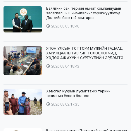
Баялгийн сан, төрийн өмчит компаниудын
засаглалын шинэчлэлийг хэрэгжүүлэхэд
Дэлхийн банктай хамтарна
2026.08.05 18:40
ЯПОН УЛСЫН ТОТТОРИ МУЖИЙН ГАДААД
ХАРИЛЦААНЫ ГАЗРЫН ТӨЛӨӨЛӨГЧИД,
ХӨДӨӨ АЖ АХУЙН СУРГУУЛИЙН ЭРДЭМТЭН
БАГШ НАР СУМДАД АЖИЛЛАЖ БАЙНА
2026.08.04 18:43
Хөвсгөл нуурын лусыг тахих төрийн
тахилгын ёслол боллоо
2026.08.02 17:35
Баянцагаан сумын "Чихэртийн зоо"-д адуучин