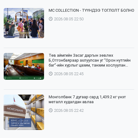
⁣MC COLLECTION - ТҮҮНДЭЭ ТОГЛОЛТ БОЛНО
2026.08.05 22:50
Төв аймгийн Засаг даргын зөвлөх
Б,Отгонбаяраар ахлуулсан уг “Орон нутгийн
баг”-ийн хурлыг цахим, танхим хослуулан
зохион байгууллаа
2026.08.05 22:45
Монголбанк 7 дугаар сард 1,439.2 кг үнэт
металл худалдан авлаа
2026.08.05 22:42