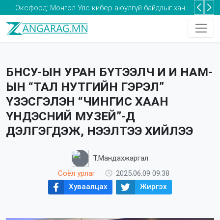
Оксфорд: Монгол Улс кибер аюулгүй байдлыг хангах хөрөнгө оруулалтыг нэмэгдүүлэх шаардлагатай
Та 2-5 насны хүүхдээ томуугийн эсрэг дархлаажуулалтад хамруулаарай
БНСУ-ЫН УРАН БҮТЭЭЛЧ И И НАМ-
ЫН “ТАЛ НУТГИЙН ГЭРЭЛ”
ҮЗЭСГЭЛЭН “ЧИНГИС ХААН
ҮНДЭСНИЙ МУЗЕЙ”-Д
ДЭЛГЭГДЭЖ, НЭЭЛТЭЭ ХИЙЛЭЭ
Т.Мандахжаргал
Соёл урлаг
2025.06.09 09:38
Хуваалцах
Жиргэх