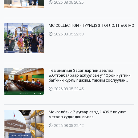
2026.08.06 20:25
⁣MC COLLECTION - ТҮҮНДЭЭ ТОГЛОЛТ БОЛНО
2026.08.05 22:50
Төв аймгийн Засаг даргын зөвлөх
Б,Отгонбаяраар ахлуулсан уг “Орон нутгийн
баг”-ийн хурлыг цахим, танхим хослуулан
зохион байгууллаа
2026.08.05 22:45
Монголбанк 7 дугаар сард 1,439.2 кг үнэт
металл худалдан авлаа
2026.08.05 22:42