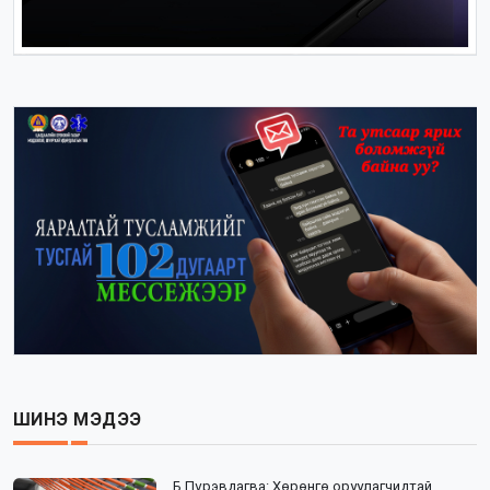
ШИНЭ МЭДЭЭ
Б.Пүрэвдагва: Хөрөнгө оруулагчидтай