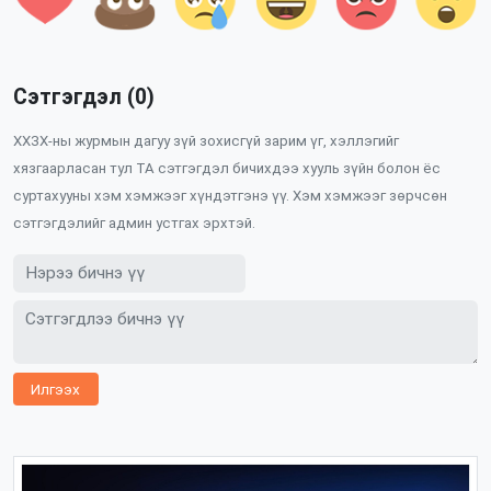
Сэтгэгдэл (0)
ХХЗХ-ны журмын дагуу зүй зохисгүй зарим үг, хэллэгийг
хязгаарласан тул ТА сэтгэгдэл бичихдээ хууль зүйн болон ёс
суртахууны хэм хэмжээг хүндэтгэнэ үү. Хэм хэмжээг зөрчсөн
сэтгэгдэлийг админ устгах эрхтэй.
Илгээх