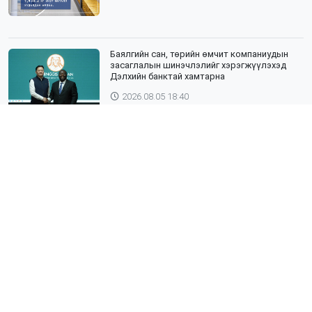
Баялгийн сан, төрийн өмчит компаниудын
засаглалын шинэчлэлийг хэрэгжүүлэхэд
Дэлхийн банктай хамтарна
2026.08.05 18:40
ЯПОН УЛСЫН ТОТТОРИ МУЖИЙН ГАДААД
ХАРИЛЦААНЫ ГАЗРЫН ТӨЛӨӨЛӨГЧИД,
ХӨДӨӨ АЖ АХУЙН СУРГУУЛИЙН ЭРДЭМТЭН
БАГШ НАР СУМДАД АЖИЛЛАЖ БАЙНА
2026.08.04 18:43
Хөвсгөл нуурын лусыг тахих төрийн
тахилгын ёслол боллоо
2026.08.02 17:35