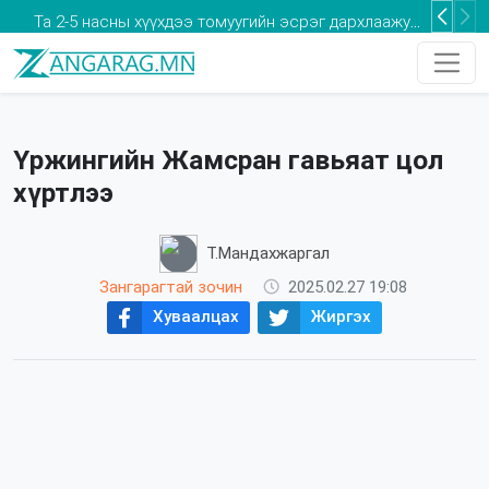
Та 2-5 насны хүүхдээ томуугийн эсрэг дархлаажуулалтад хамруулаарай
Үржингийн Жамсран гавьяат цол
хүртлээ
Т.Мандахжаргал
Зангарагтай зочин
2025.02.27 19:08
Хуваалцах
Жиргэх