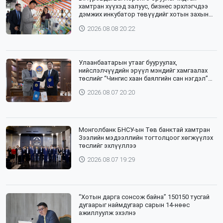
хамтран хүүхэд залуус, бизнес эрхлэгчдээ
дэмжих инкубатор төвүүдийг хотын захын
хорооллуудад байгуулна
2026.08.08 20:22
Улаанбаатарын утааг бууруулах,
нийслэлчүүдийн эрүүл мэндийг хамгаалах
төслийг “Чингис хаан баялгийн сан нэгдэл”
ХХК-тай хамтран хэрэгжүүлнэ
2026.08.07 20:20
Монголбанк БНСУ-ын Төв банктай хамтран
Зээлийн мэдээллийн тогтолцоог хөгжүүлэх
төслийг эхлүүллээ
2026.08.07 19:29
“Хотын дарга сонсож байна” 150150 тусгай
дугаарыг наймдугаар сарын 14-нөөс
ажиллуулж эхэлнэ