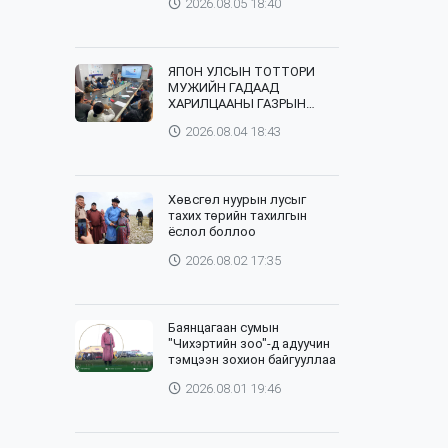
2026.08.05 18:40
банктай хамтарна
ЯПОН УЛСЫН ТОТТОРИ
МУЖИЙН ГАДААД
ХАРИЛЦААНЫ ГАЗРЫН
ТӨЛӨӨЛӨГЧИД, ХӨДӨӨ
2026.08.04 18:43
АЖ АХУЙН СУРГУУЛИЙН
ЭРДЭМТЭН БАГШ НАР
СУМДАД АЖИЛЛАЖ БАЙНА
Хөвсгөл нуурын лусыг
тахих төрийн тахилгын
ёслол боллоо
2026.08.02 17:35
Баянцагаан сумын
"Чихэртийн зоо"-д адуучин
тэмцээн зохион байгууллаа
2026.08.01 19:46