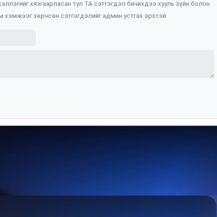
 хэллэгийг хязгаарласан тул ТА сэтгэгдэл бичихдээ хууль зүйн болон
м хэмжээг зөрчсөн сэтгэгдэлийг админ устгах эрхтэй.