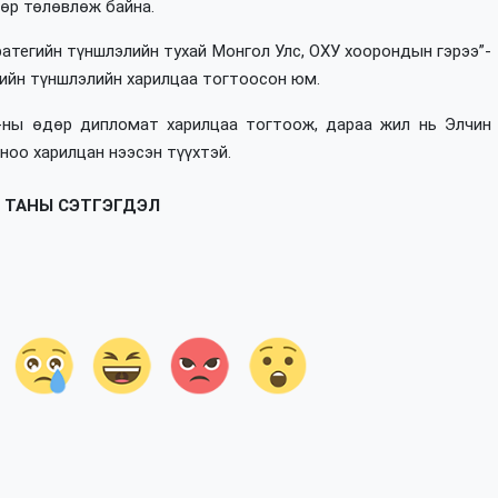
өр төлөвлөж байна.
ратегийн түншлэлийн тухай Монгол Улс, ОХУ хоорондын гэрээ”-
гийн түншлэлийн харилцаа тогтоосон юм.
5-ны өдөр дипломат харилцаа тогтоож, дараа жил нь Элчин
ноо харилцан нээсэн түүхтэй.
ТАНЫ СЭТГЭГДЭЛ