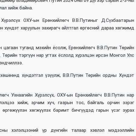
димир Владимирович Путин 2024 оны 09 дүгээр сарын 2-3-ны
лал хийж байна.
Хүрэлсүх ОХУ-ын Ерөнхийлөгч В.В.Путиныг Д.Сүхбаатарын
йн хүндэт харуулын захирагч айлтгал өргөсний дараа хөгжимд
н цагаан туганд мэхийн ёсолж, Ерөнхийлөгч В.В.Путин Төрийн
 Төрийн тэргүүн нар угтах ёслолд хүрэлцэн ирсэн Монгол Улс
эндчиллээ.
 хөшөөнд хүндэтгэл үзүүлж, В.В.Путин Төрийн ордны Хүндэт
өгч Ухнаагийн Хүрэлсүх, ОХУ-ын Ерөнхийлөгч В.В.Путин нар
лэлцээ хийж, эрчим хүч, газрын тос, байгаль орчин зэрэг
 өргөжүүлэн хөгжүүлэх баримт бичгүүдэд гарын үсэг зурах
сны хэлэлцээний үр дүнгийн талаар хэвлэл мэдээллийн