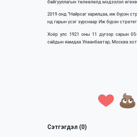
байгууллагын төлөөлөлд мэдээлэл өгөхө
2019 онд “Найрсаг харилцаа, иж бүрэн ст
нд гарын үсэг зурснаар Иж бүрэн страте
Хоёр улс 1921 оны 11 дүгээр сарын 0
сайдын яамдаа Улаанбаатар, Москва хот
Сэтгэгдэл (0)