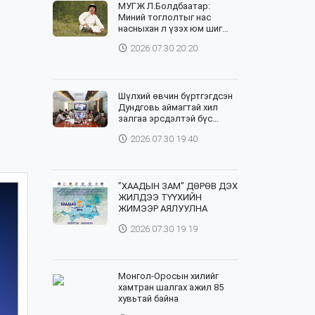
МУГЖ Л.Болдбаатар:
Миний тоглолтыг нас
насныхан л үзэх юм шиг
байна
2026.07.30 20:20
Шүлхий өвчин бүртгэгдсэн
Дундговь аймагтай хил
залгаа эрсдэлтэй бүс
нутгуудад хамгаалалтын
2026.07.30 19:40
вакцинжуулалтыг зохион
байгуулж байна
”ХААДЫН ЗАМ" ДӨРӨВ ДЭХ
ЖИЛДЭЭ ТҮҮХИЙН
ЖИМЭЭР АЯЛУУЛНА
2026.07.30 19:19
Монгол-Оросын хилийг
хамтран шалгах ажил 85
хувьтай байна