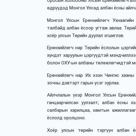
Оросын Холбооны Улсын Ерөнхийлөгч Вла
өдрүүдэд Монгол Улсад албан ёсны айлч
Монгол Улсын Ерөнхийлөгч Ухнаагийн 
талбайд албан ёсоор угтаж авлаа. Төри
хоёр улсын Төрийн дуулал эгшиглэв.
Ерөнхийлөгч нар Төрийн ёслолын цэргий
хүндэт харуулын цэргүүдтэй мэндчиллээ.
болон ОХУ-ын албаны төлөөлөгчидтэй м
Ерөнхийлөгч нар Их эзэн Чингис хааны
зочны дэвтэрт гарын үсэг зурлаа.
Айлчлалын үеэр Монгол Улсын Ерөнхийл
ганцаарчилсан уулзалт, албан ёсны хэ
салбарын харилцаа, хамтын ажиллагааг
ёслолд оролцоно.
Хоёр улсын төрийн тэргүүн албан ё