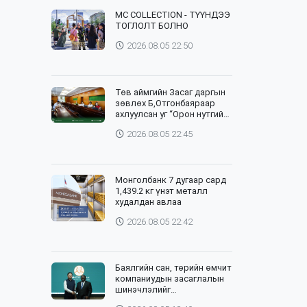
⁣MC COLLECTION - ТҮҮНДЭЭ
ТОГЛОЛТ БОЛНО
2026.08.05 22:50
Төв аймгийн Засаг даргын
зөвлөх Б,Отгонбаяраар
ахлуулсан уг “Орон нутгийн
баг”-ийн хурлыг цахим,
2026.08.05 22:45
танхим хослуулан зохион
байгууллаа
Монголбанк 7 дугаар сард
1,439.2 кг үнэт металл
худалдан авлаа
2026.08.05 22:42
Баялгийн сан, төрийн өмчит
компаниудын засаглалын
шинэчлэлийг
хэрэгжүүлэхэд Дэлхийн