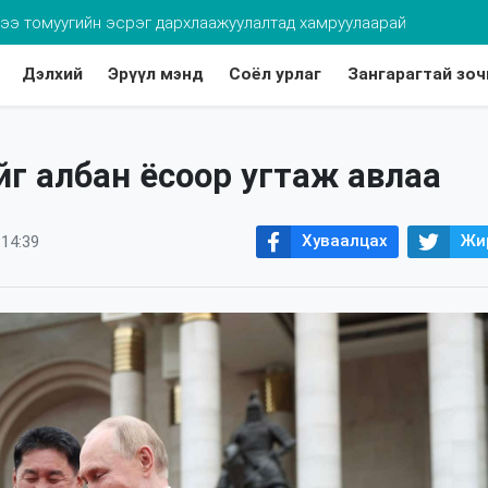
хдээ томуугийн эсрэг дархлаажуулалтад хамруулаарай
Дэлхий
Эрүүл мэнд
Соёл урлаг
Зангарагтай зоч
г албан ёсоор угтаж авлаа
Хуваалцах
Жи
 14:39