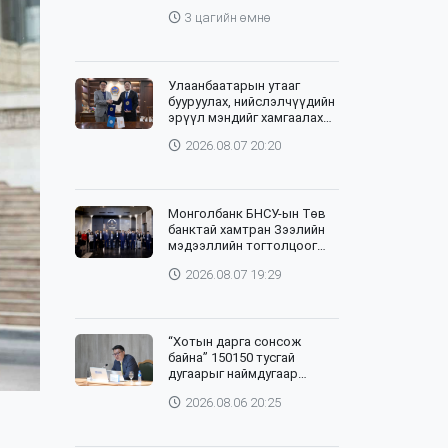
эрхлэгчдээ дэмжих
3 цагийн өмнө
инкубатор төвүүдийг хотын
захын хорооллуудад
байгуулна
Улаанбаатарын утааг
бууруулах, нийслэлчүүдийн
эрүүл мэндийг хамгаалах
төслийг “Чингис хаан
2026.08.07 20:20
баялгийн сан нэгдэл” ХХК-
тай хамтран хэрэгжүүлнэ
Монголбанк БНСУ-ын Төв
банктай хамтран Зээлийн
мэдээллийн тогтолцоог
хөгжүүлэх төслийг
2026.08.07 19:29
эхлүүллээ
“Хотын дарга сонсож
байна” 150150 тусгай
дугаарыг наймдугаар
сарын 14-нөөс ажиллуулж
2026.08.06 20:25
эхэлнэ