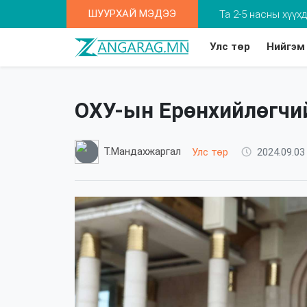
ШУУРХАЙ МЭДЭЭ
Та 2-5 насны хүү
Улс төр
Нийгэм
ОХУ-ын Ерөнхийлөгчий
Т.Мандахжаргал
Улс төр
2024.09.03