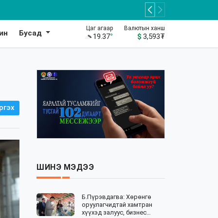
Цаг агаар
Валютын ханш
ин
Бусад
19.37
°
$
3,593
₮
ргэх
ШИНЭ МЭДЭЭ
Б.Пүрэвдагва: Хөрөнгө
оруулагчидтай хамтран
хүүхэд залуус, бизнес