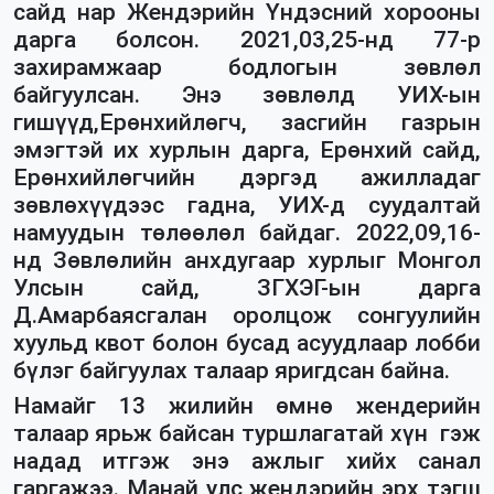
сайд нар Жендэрийн Үндэсний хорооны
дарга болсон. 2021,03,25-
нд
77-р
захирамжаар бодлогын зөвлөл
байгуулсан. Энэ зөвлөлд УИХ-ын
гишүүд,Ерөнхийлөгч, засгийн газрын
эмэгтэй их хурлын дарга, Ерөнхий сайд,
Ерөнхийлөгчийн дэргэд ажилладаг
зөвлөхүүдээс гадна, УИХ-д суудалтай
намуудын төлөөлөл байдаг. 2022,09,16-
нд
Зөвлөлийн анхдугаар хурлыг Монгол
Улсын сайд, ЗГХЭГ-ын дарга
Д.Амарбаясгалан оролцож сонгуулийн
хуульд квот болон бусад асуудлаар лобби
бүлэг байгуулах талаар яригдсан байна.
Намайг 13 жилийн өмнө жендерийн
талаар ярьж байсан туршлагатай хүн гэж
надад итгэж энэ ажлыг хийх санал
гаргажээ. Манай улс
жендэрийн
эрх тэгш