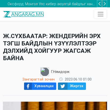
Оксфорд: Монгол Улс кибер аюулгүй байдлыг хангах хөрөнгө оруулалтыг нэмэгдүүлэх шаардлагатай
Та 2-5 насны хүүхдээ томуугийн эсрэг дархлаажуулалтад хамруулаарай
Ж.СҮХБААТАР: ЖЕНДЕРИЙН ЭРХ
ТЭГШ БАЙДЛЫН ҮЗҮҮЛЭЛТЭЭР
ДЭЛХИЙД ХОЙГУУР ЖАГСАЖ
БАЙНА
Г.Нямдорж
Зангарагтай зочин
2023.06.10 01:00
Хуваалцах
Жиргэх