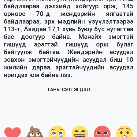
байдлаараа дэлхийд хойгуур орж, 145
орноос 70-д
жендэрийн
ялгаатай
байдлаараа, эрх мэдлийн үзүүлэлтээрээ
113-т, Азидаа 17,1 хувь буюу бүс нутагтаа
бас доогуур байна. Манайх эмэгтэй
гишүүд эрэгтэй гишүүд орж бүлэг
байгуулж байгаа.
Жендэрийн
асуудал
зөвхөн эмэгтэйчүүдийн асуудал биш 10
жилийн дараа эрэгтэйчүүдийн асуудал
яригдах юм байна лээ.
ТАНЫ СЭТГЭГДЭЛ