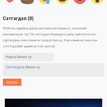
Сэтгэгдэл (0)
ХХЗХ-ны журмын дагуу зүй зохисгүй зарим үг, хэллэгийг
хязгаарласан тул ТА сэтгэгдэл бичихдээ хууль зүйн болон ёс
суртахууны хэм хэмжээг хүндэтгэнэ үү. Хэм хэмжээг зөрчсөн
сэтгэгдэлийг админ устгах эрхтэй.
Илгээх