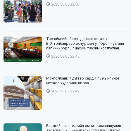
2026.08.05 22:50
Төв аймгийн Засаг даргын зөвлөх
Б,Отгонбаяраар ахлуулсан уг “Орон нутгийн
баг”-ийн хурлыг цахим, танхим хослуулан
зохион байгууллаа
2026.08.05 22:45
Монголбанк 7 дугаар сард 1,439.2 кг үнэт
металл худалдан авлаа
2026.08.05 22:42
Баялгийн сан, төрийн өмчит компаниудын
засаглалын шинэчлэлийг хэрэгжүүлэхэд