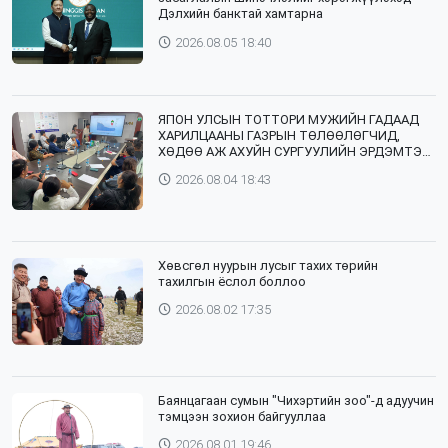
Дэлхийн банктай хамтарна
2026.08.05 18:40
ЯПОН УЛСЫН ТОТТОРИ МУЖИЙН ГАДААД
ХАРИЛЦААНЫ ГАЗРЫН ТӨЛӨӨЛӨГЧИД,
ХӨДӨӨ АЖ АХУЙН СУРГУУЛИЙН ЭРДЭМТЭН
БАГШ НАР СУМДАД АЖИЛЛАЖ БАЙНА
2026.08.04 18:43
Хөвсгөл нуурын лусыг тахих төрийн
тахилгын ёслол боллоо
2026.08.02 17:35
Баянцагаан сумын "Чихэртийн зоо"-д адуучин
тэмцээн зохион байгууллаа
2026.08.01 19:46