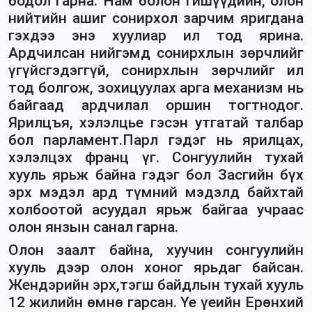
бодол гарна. Нам болон гишүүдийн, олон
нийтийн ашиг сонирхол зарчим яригдана
гэхдээ энэ хуулиар ил тод ярина.
Ардчилсан нийгэмд сонирхлын зөрчлийг
үгүйсгэдэггүй, сонирхлын зөрчлийг ил
тод болгож, зохицуулах арга механизм нь
байгаад ардчилал оршин тогтнодог.
Ярилцъя, хэлэлцье гэсэн утгатай талбар
бол парламент.
Парл
гэдэг нь ярилцах,
хэлэлцэх франц үг. Сонгуулийн тухай
хууль ярьж байна гэдэг бол Засгийн бүх
эрх мэдэл ард түмний мэдэлд байхтай
холбоотой асуудал ярьж байгаа учраас
олон янзын санал гарна.
Олон заалт байна, хуучин сонгуулийн
хууль дээр олон хоног ярьдаг байсан.
Жендэрийн эрх,тэгш байдлын тухай хууль
12 жилийн өмнө гарсан. Үе үеийн Ерөнхий