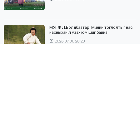
МУГЖ Л.Болдбаатар: Миний тоглолтыг нас
насныхан л үзэх юм шиг байна
2026.07.30 20:20
Шүлхий өвчин бүртгэгдсэн Дундговь
аймагтай хил залгаа эрсдэлтэй бүс
нутгуудад хамгаалалтын вакцинжуулалтыг
зохион байгуулж байна
2026.07.30 19:40
”ХААДЫН ЗАМ" ДӨРӨВ ДЭХ ЖИЛДЭЭ
ТҮҮХИЙН ЖИМЭЭР АЯЛУУЛНА
2026.07.30 19:19