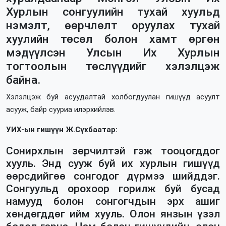
Хурлын сонгуулийн тухай хуульд
нэмэлт, өөрчлөлт оруулах тухай
хуулийн төсөл болон хамт өргөн
мэдүүлсэн Улсын Их Хурлын
тогтоолын төслүүдийг хэлэлцэж
байна.
Хэлэлцэж буй асуудалтай холбогдуулан гишүүд асуулт
асууж, байр сууриа илэрхийлэв.
УИХ-ын гишүүн Ж.Сүхбаатар:
Сонирхлын зөрчилтэй гэж тооцогддог
хууль. Энд сууж буй их хурлын гишүүд
өөрсдийгөө сонгодог дүрмээ шийддэг.
Сонгуульд орохоор горилж буй бусад
намууд болон сонгогчдын эрх ашиг
хөндөгддөг ийм хууль. Олон янзын үзэл