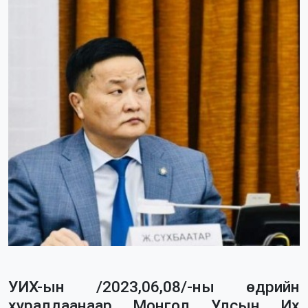
УИХ-ын /2023,06,08/-ны өдрийн
хуралдаанаар Монгол Улсын Их