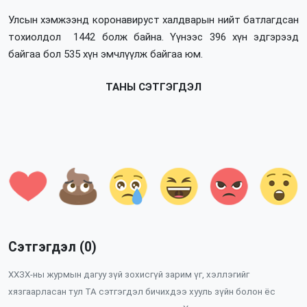
Улсын хэмжээнд коронавируст халдварын нийт батлагдсан
тохиолдол 1442 болж байна. Үүнээс 396 хүн эдгэрээд
байгаа бол 535 хүн эмчлүүлж байгаа юм.
ТАНЫ СЭТГЭГДЭЛ
Сэтгэгдэл (0)
ХХЗХ-ны журмын дагуу зүй зохисгүй зарим үг, хэллэгийг
хязгаарласан тул ТА сэтгэгдэл бичихдээ хууль зүйн болон ёс