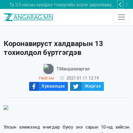
Та 2-5 насны хүүхдээ томуугийн эсрэг дархлаажуулалтад хамруулаарай
Коронавируст халдварын 13
тохиолдол бүртгэгдэв
Т.Мандахжаргал
Нийгэм
2021.01.11 12:19
Хуваалцах
Жиргэх
Улсын хэмжээнд өчигдөр буюу энэ сарын 10-нд хийсэн