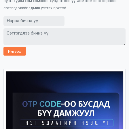
суртахууны хэм хэмжээг хүндэтгэнэ үү. Хэм хэмжээг зөрчсөн
сэтгэгдэлийг админ устгах эрхтэй.
Илгээх