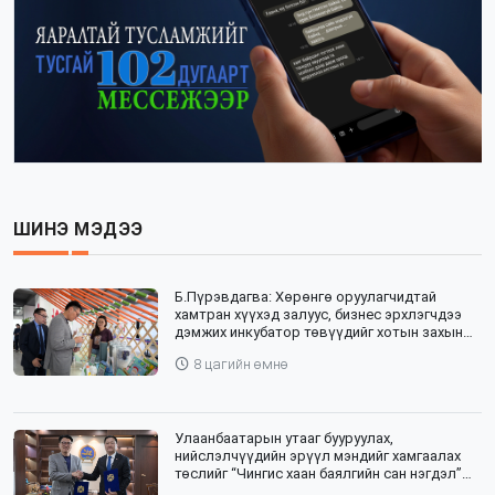
ШИНЭ МЭДЭЭ
Б.Пүрэвдагва: Хөрөнгө оруулагчидтай
хамтран хүүхэд залуус, бизнес эрхлэгчдээ
дэмжих инкубатор төвүүдийг хотын захын
хорооллуудад байгуулна
8 цагийн өмнө
Улаанбаатарын утааг бууруулах,
нийслэлчүүдийн эрүүл мэндийг хамгаалах
төслийг “Чингис хаан баялгийн сан нэгдэл”
ХХК-тай хамтран хэрэгжүүлнэ