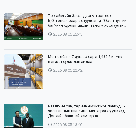
Төв аймгийн Засаг даргын зөвлөх
Б,Отгонбаяраар ахлуулсан уг “Орон нутгийн
баг”-ийн хурлыг цахим, танхим хослуулан
зохион байгууллаа
2026.08.05 22:45
Монголбанк 7 дугаар сард 1,439.2 кг үнэт
металл худалдан авлаа
2026.08.05 22:42
Баялгийн сан, төрийн өмчит компаниудын
засаглалын шинэчлэлийг хэрэгжүүлэхэд
Дэлхийн банктай хамтарна
2026.08.05 18:40