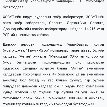
шинжилгээгээр коронавируст халдварын 13 тохиолдол
бүртгэгдлээ.
ХӨСҮТ-ийн вирус судлалын хоёр лаборатори, ЗӨСҮТ-ийн
авто хоёр лаборатори, Сэлэнгэ, Дархан-Уул, Сэлэнгэ,
Дорнод аймгийн салбар лабораторид нийтдээ 14 216 хүнд
PCR-ийн шинжилгээ хийжээ.
Шинээр илэрсэн тохиолдлууд Улаанбаатар хотод
бүртгэгджээ. "Тэнүүн-Огоо" компаниас гаралтай гэр бүлийн
халдвар, "Ачтан" эмнэлэг, "Мөнххада" ХХК-тай холбоотой
буюу батлагдсан тохиолдлуудтай ойр харилцсан
хүмүүсээс халдвар илэрсэн байна. "Ачтан" эмнэлгийн
халдварын тохиолдол нийт 47 болсноос 21 нь эмнэлгийн
ажилчид бол бусад нь гэр бүлийн хүмүүс, гэр бүлийн
гишүүдээс дамжсан халдвар юм. "Тэнүүн-Огоо" компанийн
хувьд жолооч нар тэдний гэр бүлийн гишүүд нийт 14
тохиолдол болж байна. "Мөнххада" ХХК-ийн 8 ажилтан,
тэдний гэр бүлийнхэн гээд 25 тохиолдол бүртгэгджээ.