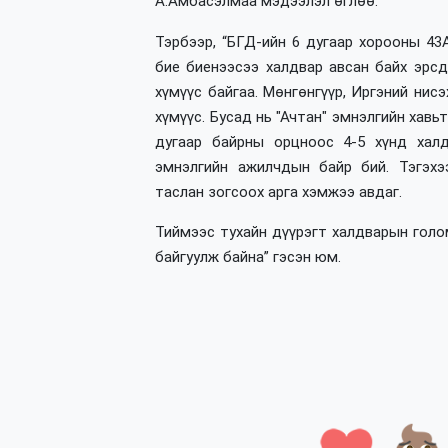
А.Амбасэлмаа мэдээлэл өглөө.
Тэрбээр, “БГД-ийн 6 дугаар хорооны
43
бие биенээсээ халдвар авсан байх эрс
хүмүүс байгаа. Мөнгөнгүүр, Иргэний ни
хүмүүс. Бусад нь "Ачтан" эмнэлгийн хавь
дугаар байрны орцноос 4-5 хүнд халд
эмнэлгийн ажилчдын байр бий. Тэгэхэ
таслан зогсоох арга хэмжээ авдаг.
Тиймээс тухайн дүүрэгт халдварын гол
байгуулж байна” гэсэн юм.