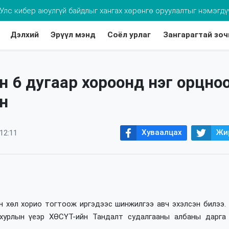
хдээ томуугийн эсрэг дархлаажуулалтад хамруулаарай
Дэлхий
Эрүүл мэнд
Соёл урлаг
Зангарагтай зоч
 6 дугаар хороонд нэг орцно
н
Хуваалцах
Жи
12:11
эн хөл хорио тогтоож иргэдээс шинжилгээ авч эхэлсэн билээ.
хурлын үеэр ХӨСҮТ-ийн Тандалт судалгааны албаны дарга