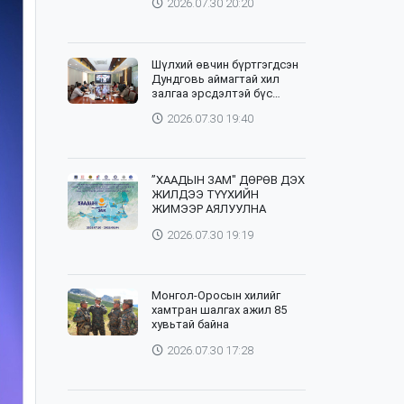
2026.07.30 20:20
Шүлхий өвчин бүртгэгдсэн
Дундговь аймагтай хил
залгаа эрсдэлтэй бүс
нутгуудад хамгаалалтын
2026.07.30 19:40
вакцинжуулалтыг зохион
байгуулж байна
”ХААДЫН ЗАМ" ДӨРӨВ ДЭХ
ЖИЛДЭЭ ТҮҮХИЙН
ЖИМЭЭР АЯЛУУЛНА
2026.07.30 19:19
Монгол-Оросын хилийг
хамтран шалгах ажил 85
хувьтай байна
2026.07.30 17:28