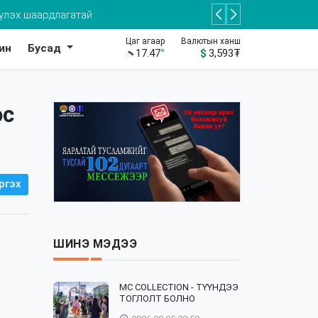
Цаг агаар
Валютын ханш
ин
Бусад
17.47
°
$
3,593
₮
ос
ргэх
ШИНЭ МЭДЭЭ
⁣MC COLLECTION - ТҮҮНДЭЭ
ТОГЛОЛТ БОЛНО