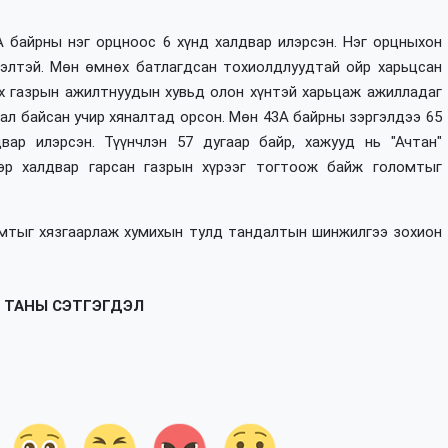
А байрны нэг орцноос 6 хүнд халдвар илэрсэн. Нэг орцныхон
дэлтэй. Мөн өмнөх батлагдсан тохиолдлуудтай ойр харьцсан
сэх газрын ажилтнуудын хувьд олон хүнтэй харьцаж ажилладаг
тал байсан учир хяналтад орсон. Мөн 43А байрны зэргэлдээ 65
вар илэрсэн. Түүнчлэн 57 дугаар байр, хажууд нь "Ачтан"
эр халдвар гарсан газрын хүрээг тогтоож байж голомтыг
омтыг хязгаарлаж хумихын тулд тандалтын шинжилгээ зохион
ТАНЫ СЭТГЭГДЭЛ