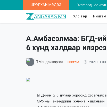
ШУУРХАЙ МЭДЭЭ
Та 2-5 насны хүү
Улс төр
Нийгэм
А.Амбасэлмаа: БГД-ийн
6 хүнд халдвар илэрсэ
Т.Мандахжаргал
Нийгэм
2021.01.08 
БГД-ийн 5, 6 дугаар хороонд хэсэгчилс
ЭМЯ-ны өнөөдрийн ээлжит хэвлэлийн 