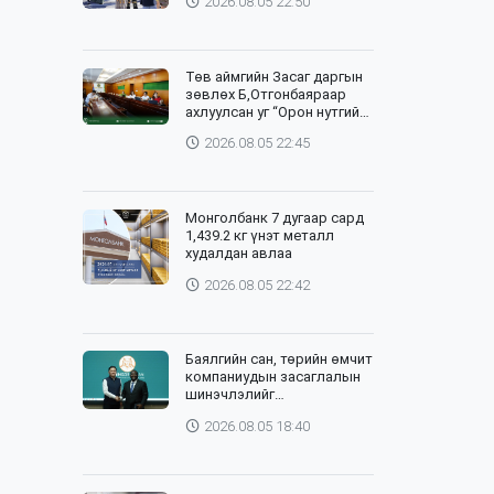
2026.08.05 22:50
Төв аймгийн Засаг даргын
зөвлөх Б,Отгонбаяраар
ахлуулсан уг “Орон нутгийн
баг”-ийн хурлыг цахим,
2026.08.05 22:45
танхим хослуулан зохион
байгууллаа
Монголбанк 7 дугаар сард
1,439.2 кг үнэт металл
худалдан авлаа
2026.08.05 22:42
Баялгийн сан, төрийн өмчит
компаниудын засаглалын
шинэчлэлийг
хэрэгжүүлэхэд Дэлхийн
2026.08.05 18:40
банктай хамтарна