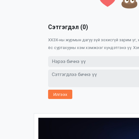
Сэтгэгдэл (0)
ХХЗХ-ны журмын дагуу зүй зохисгүй зарим үг,
ёс суртахууны хэм хэмжээг хүндэтгэнэ үү. Хэ
Илгээх