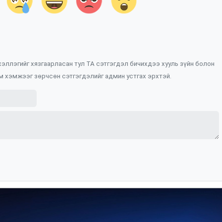
 хэллэгийг хязгаарласан тул ТА сэтгэгдэл бичихдээ хууль зүйн болон
м хэмжээг зөрчсөн сэтгэгдэлийг админ устгах эрхтэй.