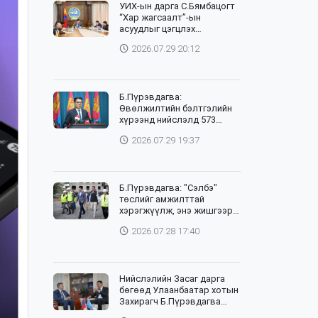
УИХ-ын дарга С.Бямбацогт
“Хар жагсаалт”-ын
асуудлыг цэгцлэх
чиглэлээр Монголбанкны
2026.07.29 20:12
удирдлагад 30 хоногийн
хугацаатай үүрэг өглөө
Б.Пүрэвдагва:
Өвөлжилтийн бэлтгэлийн
хүрээнд нийслэлд 573
төсөл, арга хэмжээг
2026.07.29 19:37
хэрэгжүүлж байна
Б.Пүрэвдагва: "Сэлбэ"
төслийг амжилттай
хэрэгжүүлж, энэ жишгээр
гэр хорооллыг орон
2026.07.28 17:40
сууцжуулна
Нийслэлийн Засаг дарга
бөгөөд Улаанбаатар хотын
Захирагч Б.Пүрэвдагва
өнөөдөр НҮБ-ын Суурин