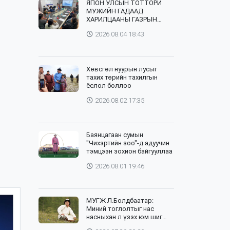
ЯПОН УЛСЫН ТОТТОРИ
МУЖИЙН ГАДААД
ХАРИЛЦААНЫ ГАЗРЫН
ТӨЛӨӨЛӨГЧИД, ХӨДӨӨ
2026.08.04 18:43
АЖ АХУЙН СУРГУУЛИЙН
ЭРДЭМТЭН БАГШ НАР
СУМДАД АЖИЛЛАЖ БАЙНА
Хөвсгөл нуурын лусыг
тахих төрийн тахилгын
ёслол боллоо
2026.08.02 17:35
Баянцагаан сумын
"Чихэртийн зоо"-д адуучин
тэмцээн зохион байгууллаа
2026.08.01 19:46
МУГЖ Л.Болдбаатар:
Миний тоглолтыг нас
насныхан л үзэх юм шиг
байна