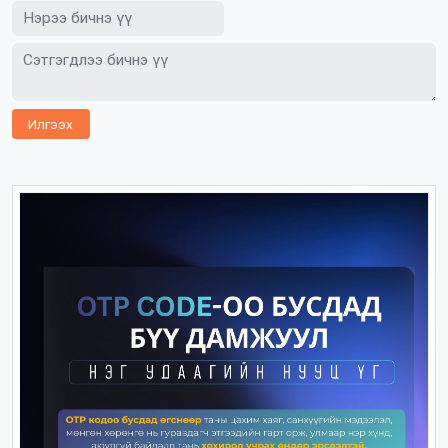
Илгээх