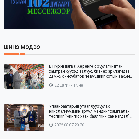
ШИНЭ МЭДЭЭ
Б.Пүрэвдагва: Хөрөнгө оруулагчидтай
хамтран хүүхэд залуус, бизнес эрхлэгчдээ
дэмжих инкубатор төвүүдийг хотын захын
хорооллуудад байгуулна
22 цагийн өмнө
Улаанбаатарын утааг бууруулах,
нийслэлчүүдийн эрүүл мэндийг хамгаалах
төслийг “Чингис хаан баялгийн сан нэгдэл”
ХХК-тай хамтран хэрэгжүүлнэ
2026.08.07 20:20