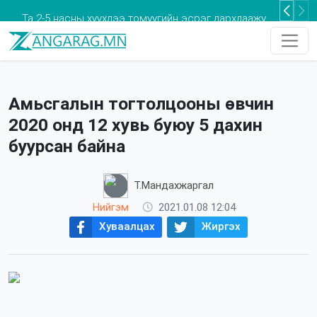
Та 2-5 насны хүүхдээ томуугийн эсрэг дархлаажуулалтад хамруулаарай
Амьсгалын тогтолцооны өвчин
2020 онд 12 хувь буюу 5 дахин
буурсан байна
Т.Мандахжаргал
Нийгэм
2021.01.08 12:04
Хуваалцах
Жиргэх