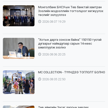
Монголбанк БНСУ-ын Төв банктай хамтран
Зээлийн мэдээллийн тогтолцоог хөгжүүлэх
төслийг эхлүүллээ
2026.08.07 19:29
“Хотын дарга сонсож байна” 150150 тусгай
дугаарыг наймдугаар сарын 14-нөөс
ажиллуулж эхэлнэ
2026.08.06 20:25
⁣MC COLLECTION - ТҮҮНДЭЭ ТОГЛОЛТ БОЛНО
2026.08.05 22:50
Төв аймгийн Засаг даргын зөвлөх