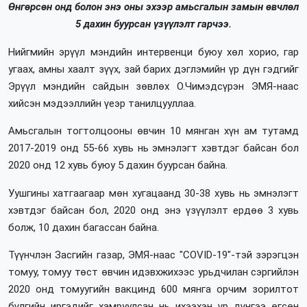
Өнгөрсөн онд болон энэ оны эхээр амьсгалын замын өвчлөл
5 дахин буурсан үзүүлэлт гарчээ.
Нийгмийн эрүүл мэндийн интервенци буюу хөл хорио, гар
угаах, амны хаалт зүүх, зай барих дэглэмийн үр дүн гэдгийг
Эрүүл мэндийн сайдын зөвлөх О.Чимэдсүрэн ЭМЯ-наас
хийсэн мэдээллийн үеэр танилцууллаа.
Амьсгалын тогтолцооны өвчин 10 мянган хүн ам тутамд
2017-2019 онд 55-66 хувь нь эмнэлэгт хэвтдэг байсан бол
2020 онд 12 хувь буюу 5 дахин буурсан байна.
Уушгины хатгаагаар мөн хугацаанд 30-38 хувь нь эмнэлэгт
хэвтдэг байсан бол, 2020 онд энэ үзүүлэлт ердөө 3 хувь
болж, 10 дахин багассан байна.
Түүнчлэн Засгийн газар, ЭМЯ-наас "COVID-19"-тэй зэрэгцэн
томуу, томуу төст өвчин идэвхжихээс урьдчилан сэргийлэн
2020 онд томуугийн вакцинд 600 мянга орчим зорилтот
бүлгийн иргэдийг хамруулсан нь ихээхэн үр дүнгээ өгсөн