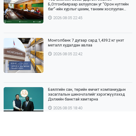
Б,Отгонбаяраар ахлуулсан уг “Орон нутгийн
баг”-ийн хурлыг цахим, танхим хослуулан
зохион байгууллаа
2026.08.05 22:45
Монголбанк 7 дугаар сард 1,439.2 кг үнэт
металл худалдан авлаа
2026.08.05 22:42
Баялгийн сан, төрийн өмчит компаниудын
засаглалын шинэчлэлийг хэрэгжүүлэхэд
Дэлхийн банктай хамтарна
2026.08.05 18:40
ЯПОН УЛСЫН ТОТТОРИ МУЖИЙН ГАДААД