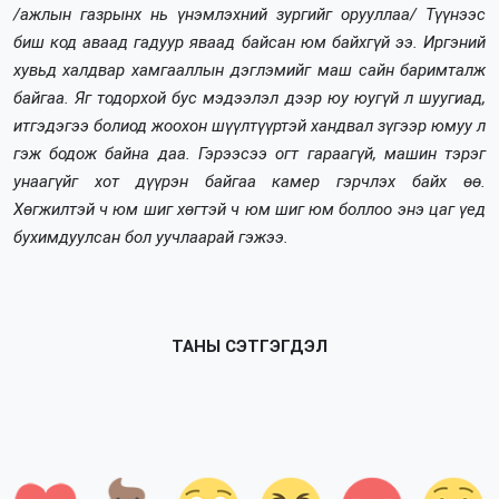
/ажлын газрынх нь үнэмлэхний зургийг орууллаа/ Түүнээс
биш код аваад гадуур яваад байсан юм байхгүй ээ. Иргэний
хувьд халдвар хамгааллын дэглэмийг маш сайн баримталж
байгаа. Яг тодорхой бус мэдээлэл дээр юу юугүй л шуугиад,
итгэдэгээ болиод жоохон шүүлтүүртэй хандвал зүгээр юмуу л
гэж бодож байна даа. Гэрээсээ огт гараагүй, машин тэрэг
унаагүйг хот дүүрэн байгаа камер гэрчлэх байх өө.
Хөгжилтэй ч юм шиг хөгтэй ч юм шиг юм боллоо энэ цаг үед
бухимдуулсан бол уучлаарай
гэжээ.
ТАНЫ СЭТГЭГДЭЛ