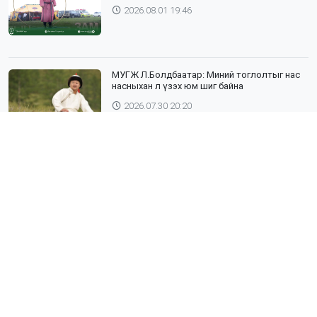
2026.08.01 19:46
МУГЖ Л.Болдбаатар: Миний тоглолтыг нас
насныхан л үзэх юм шиг байна
2026.07.30 20:20
Шүлхий өвчин бүртгэгдсэн Дундговь
аймагтай хил залгаа эрсдэлтэй бүс
нутгуудад хамгаалалтын вакцинжуулалтыг
зохион байгуулж байна
2026.07.30 19:40
”ХААДЫН ЗАМ" ДӨРӨВ ДЭХ ЖИЛДЭЭ
ТҮҮХИЙН ЖИМЭЭР АЯЛУУЛНА
2026.07.30 19:19