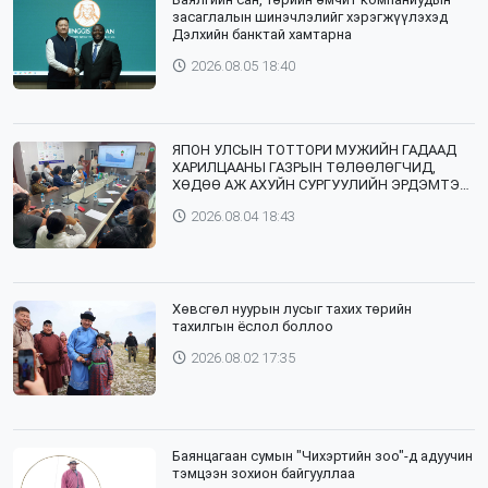
засаглалын шинэчлэлийг хэрэгжүүлэхэд
Дэлхийн банктай хамтарна
2026.08.05 18:40
ЯПОН УЛСЫН ТОТТОРИ МУЖИЙН ГАДААД
ХАРИЛЦААНЫ ГАЗРЫН ТӨЛӨӨЛӨГЧИД,
ХӨДӨӨ АЖ АХУЙН СУРГУУЛИЙН ЭРДЭМТЭН
БАГШ НАР СУМДАД АЖИЛЛАЖ БАЙНА
2026.08.04 18:43
Хөвсгөл нуурын лусыг тахих төрийн
тахилгын ёслол боллоо
2026.08.02 17:35
Баянцагаан сумын "Чихэртийн зоо"-д адуучин
тэмцээн зохион байгууллаа