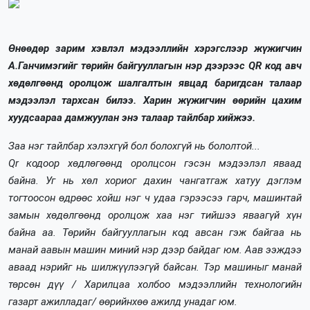
Өнөөдөр зарим хэвлэл мэдээллийн хэрэгслээр жүжигчин
А.Ганчимэгийг төрийн байгууллагын нэр дээрээс QR код авч
хөдөлгөөнд оролцож шалгалтын явцад баригдсан талаар
мэдээлэл тархсан билээ.
Харин жүжигчин өөрийн цахим
хуудсаараа дамжуулан энэ талаар тайлбар хийжээ.
Заа нэг тайлбар хэлэхгүй бол болохгүй нь бололтой...
Qr кодоор хөдлөгөөнд оролцсон гэсэн мэдээлэл яваад
байна. Уг нь хөл хориог дахин чангатгаж хатуу дэглэм
тогтоосон өдрөөс хойш нэг ч удаа гэрээсээ гарч, машинтай
замын хөдөлгөөнд оролцож хаа нэг тийшээ яваагүй хүн
байна аа. Төрийн байгууллагын код авсан гэж байгаа нь
манай аавын машин миний нэр дээр байдаг юм. Аав ээждээ
аваад нэрийг нь шилжүүлээгүй байсан. Тэр машиныг манай
төрсөн дүү / Харилцаа холбоо мэдээллийн технологийн
газарт ажилладаг/ өөрийнхөө ажилд унадаг юм.