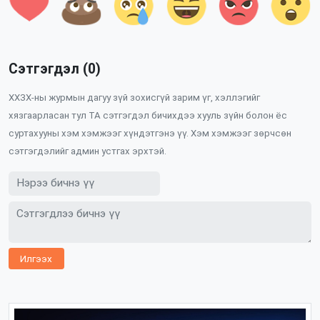
Сэтгэгдэл (0)
ХХЗХ-ны журмын дагуу зүй зохисгүй зарим үг, хэллэгийг
хязгаарласан тул ТА сэтгэгдэл бичихдээ хууль зүйн болон ёс
суртахууны хэм хэмжээг хүндэтгэнэ үү. Хэм хэмжээг зөрчсөн
сэтгэгдэлийг админ устгах эрхтэй.
Илгээх