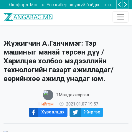
Оксфорд: Монгол Улс кибер аюулгүй байдлыг хангах хөрөнгө оруулалтыг нэмэгдүүлэх шаардлагатай
Та 2-5 насны хүүхдээ томуугийн эсрэг дархлаажуулалтад хамруулаарай
Жүжигчин А.Ганчимэг: Тэр
машиныг манай төрсөн дүү /
Харилцаа холбоо мэдээллийн
технологийн газарт ажилладаг/
өөрийнхөө ажилд унадаг юм.
Т.Мандахжаргал
Нийгэм
2021.01.07 19:57
Хуваалцах
Жиргэх