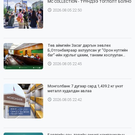
⁣MC COLLECTION - ТҮҮНДЭЭ ТОГЛОЛТ БОЛНО
2026.08.05 22:50
Төв аймгийн Засаг даргын зөвлөх
Б,Отгонбаяраар ахлуулсан уг “Орон нутгийн
баг”-ийн хурлыг цахим, танхим хослуулан
зохион байгууллаа
2026.08.05 22:45
Монголбанк 7 дугаар сард 1,439.2 кг үнэт
металл худалдан авлаа
2026.08.05 22:42
Баялгийн сан, төрийн өмчит компаниудын