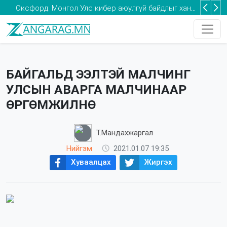
Оксфорд: Монгол Улс кибер аюулгүй байдлыг хангах хөрөнгө оруулалтыг нэмэгдүүлэх шаардлагатай
Та 2-5 насны хүүхдээ томуугийн эсрэг дархлаажуулалтад хамруулаарай
БАЙГАЛЬД ЭЭЛТЭЙ МАЛЧИНГ
УЛСЫН АВАРГА МАЛЧИНААР
ӨРГӨМЖИЛНӨ
Т.Мандахжаргал
Нийгэм
2021.01.07 19:35
Хуваалцах
Жиргэх