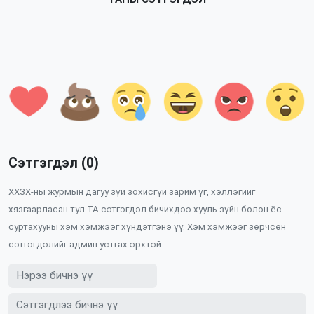
Сэтгэгдэл (0)
ХХЗХ-ны журмын дагуу зүй зохисгүй зарим үг, хэллэгийг
хязгаарласан тул ТА сэтгэгдэл бичихдээ хууль зүйн болон ёс
суртахууны хэм хэмжээг хүндэтгэнэ үү. Хэм хэмжээг зөрчсөн
сэтгэгдэлийг админ устгах эрхтэй.