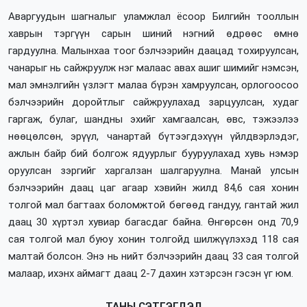
Аваргуудын шагналыг уламжлал ёсоор Билгийн тооллын
хаврын тэргүүн сарын шиний нэгний өдрөөс өмнө
гардуулна. Малынхаа тоог бэлчээрийн даацад тохируулсан,
чанарыг нь сайжруулж нэг малаас авах ашиг шимийг нэмсэн,
мал эмнэлгийн үзлэгт малаа бүрэн хамруулсан, орлогоосоо
бэлчээрийн доройтлыг сайжруулахад зарцуулсан, худаг
гаргаж, булаг, шандны эхийг хамгаалсан, өвс, тэжээлээ
нөөцөлсөн, эрүүл, чанартай бүтээгдэхүүн үйлдвэрлэдэг,
ажлын байр бий болгож ядуурлыг бууруулахад хувь нэмэр
оруулсан зэргийг харгалзан шалгаруулна. Манай улсын
бэлчээрийн даац цаг агаар хэвийн жилд 84,6 сая хонин
толгой мал багтаах боломжтой бөгөөд гандуу, гантай жил
даац 30 хүртэл хувиар багасдаг байна. Өнгөрсөн онд 70,9
сая толгой мал буюу хонин толгойд шилжүүлэхэд 118 сая
малтай болсон. Энэ нь нийт бэлчээрийн даац 33 сая толгой
малаар, ихэнх аймагт даац 2-7 дахин хэтэрсэн гэсэн үг юм.
ТАНЫ СЭТГЭГДЭЛ