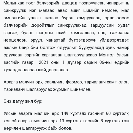
Малынхаа тоог бэлчээрийн даацад тохируулсан, чанарыг нь
сайжруулж нэг малаас авах ашиг шимийг нэмсэн, мал
эмнэлгийн үзлэгт малаа бүрэн хамруулсан, орлогоосоо
бэлчээрийн доройтлыг сайжруулахад зарцуулсан, худаг
гаргаж, булаг, шандны эхийг хамгаалсан, өвс, тэжээлээ
нөөцөлсөн, эрүүл, чанартай бүтээгдэхүүн үйлдвэрлэдэг,
ажлын байр бий болгож ядуурлыг бууруулахад хувь нэмэр
оруулсан зэргийг харгалзан шалгаруулахаар Монгол Улсын
засгийн газар 2021 оны 1 дүгээр сарын 06-ны өдрийн
хуралдаанаараа шийдвэрлэлээ.
Аварга малчин өрх, саальчин, фермер, тариаланч хамт олон,
тариаланч шалгаруулах журмыг шинэчлэв.
Энэ дагуу жил бүр:
Улсын аварга малчин өрх 149 хүртэлх гэснийг 60 хүртэлх,
хошой аварга малчин өрх 13 хүртэлх гэснийг 8 хүртэлх гэж
өөрчлөн шалгаруулж байх болов.