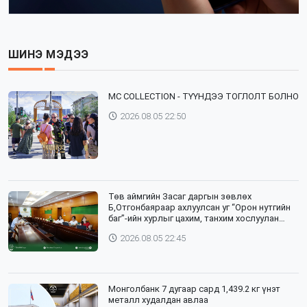
ШИНЭ МЭДЭЭ
⁣MC COLLECTION - ТҮҮНДЭЭ ТОГЛОЛТ БОЛНО
2026.08.05 22:50
Төв аймгийн Засаг даргын зөвлөх
Б,Отгонбаяраар ахлуулсан уг “Орон нутгийн
баг”-ийн хурлыг цахим, танхим хослуулан
зохион байгууллаа
2026.08.05 22:45
Монголбанк 7 дугаар сард 1,439.2 кг үнэт
металл худалдан авлаа