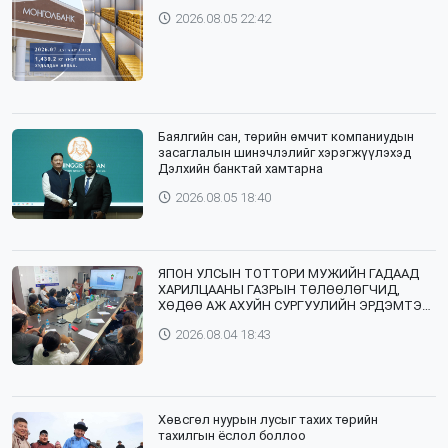
2026.08.05 22:42
Баялгийн сан, төрийн өмчит компаниудын
засаглалын шинэчлэлийг хэрэгжүүлэхэд
Дэлхийн банктай хамтарна
2026.08.05 18:40
ЯПОН УЛСЫН ТОТТОРИ МУЖИЙН ГАДААД
ХАРИЛЦААНЫ ГАЗРЫН ТӨЛӨӨЛӨГЧИД,
ХӨДӨӨ АЖ АХУЙН СУРГУУЛИЙН ЭРДЭМТЭН
БАГШ НАР СУМДАД АЖИЛЛАЖ БАЙНА
2026.08.04 18:43
Хөвсгөл нуурын лусыг тахих төрийн
тахилгын ёслол боллоо