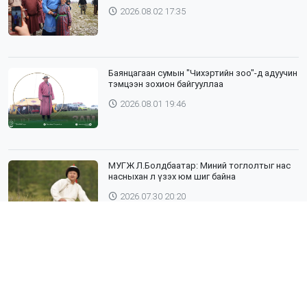
2026.08.02 17:35
Баянцагаан сумын "Чихэртийн зоо"-д адуучин
тэмцээн зохион байгууллаа
2026.08.01 19:46
МУГЖ Л.Болдбаатар: Миний тоглолтыг нас
насныхан л үзэх юм шиг байна
2026.07.30 20:20
Шүлхий өвчин бүртгэгдсэн Дундговь
аймагтай хил залгаа эрсдэлтэй бүс
нутгуудад хамгаалалтын вакцинжуулалтыг
зохион байгуулж байна
2026.07.30 19:40