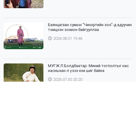
Баянцагаан сумын "Чихэртийн зоо"-д адуучин
тэмцээн зохион байгууллаа
2026.08.01 19:46
МУГЖ Л.Болдбаатар: Миний тоглолтыг нас
насныхан л үзэх юм шиг байна
2026.07.30 20:20
Шүлхий өвчин бүртгэгдсэн Дундговь
аймагтай хил залгаа эрсдэлтэй бүс
нутгуудад хамгаалалтын вакцинжуулалтыг
зохион байгуулж байна
2026.07.30 19:40