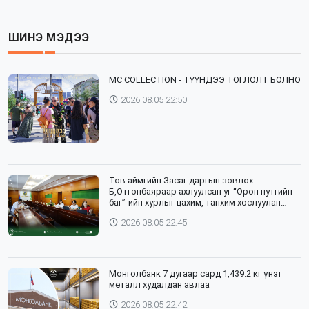
ШИНЭ МЭДЭЭ
⁣MC COLLECTION - ТҮҮНДЭЭ ТОГЛОЛТ БОЛНО
2026.08.05 22:50
Төв аймгийн Засаг даргын зөвлөх
Б,Отгонбаяраар ахлуулсан уг “Орон нутгийн
баг”-ийн хурлыг цахим, танхим хослуулан
зохион байгууллаа
2026.08.05 22:45
Монголбанк 7 дугаар сард 1,439.2 кг үнэт
металл худалдан авлаа
2026.08.05 22:42