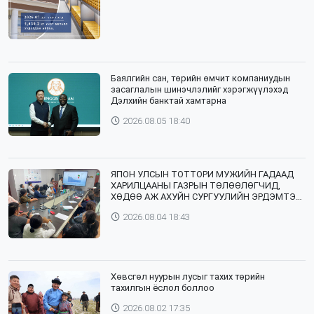
Баялгийн сан, төрийн өмчит компаниудын
засаглалын шинэчлэлийг хэрэгжүүлэхэд
Дэлхийн банктай хамтарна
2026.08.05 18:40
ЯПОН УЛСЫН ТОТТОРИ МУЖИЙН ГАДААД
ХАРИЛЦААНЫ ГАЗРЫН ТӨЛӨӨЛӨГЧИД,
ХӨДӨӨ АЖ АХУЙН СУРГУУЛИЙН ЭРДЭМТЭН
БАГШ НАР СУМДАД АЖИЛЛАЖ БАЙНА
2026.08.04 18:43
Хөвсгөл нуурын лусыг тахих төрийн
тахилгын ёслол боллоо
2026.08.02 17:35