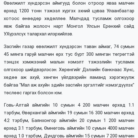
Өвөлжилт хүндэрсэн аймгууд болон отроор яваа малчин
өрхөд 1200 тонн тэжээл хүргэх эхний цуваа Улаанбаатар
хотоос өнөөдөр хөдөллөө. Малчдад тусламж олгохоор
явж байгаа жолооч нарт Монгол Улсын Ерөнхий сайд
У.Хүрэлсүх талархал илэрхийлэв.
Засгийн газар өвөлжилт хүндэрсэн таван аймаг, 74 сумын
45 мянга гаруй малчин өрх тус бүрт 300 мянган төгрөгтэй
тэнцэх хэмжээний малын нэмэлт тэжээлийн тусламж
олгохоор шийдвэрлэсэн. Хөрөнгийг Дэлхийн банкнаас Хүнс,
хөдөө аж ахуй, хөнгөн үйлдвэрийн яаманд хэрэгжүүлж
байгаа "Мал аж ахуйн эдийн засгийн эргэлтийг нэмэгдүүлэх"
төслөөс гаргах болсон юм.
Говь-Алтай аймгийн 10 сумын 4 200 малчин өрхөд 1.1
тэрбум, Өвөрхангай аймгийн 19 сумын 16 300 малчин өрхөд
4.2 тэрбум, Баянхонгор аймгийн 20 сумын 1 200 малчин
өрхөд 3.1 тэрбум, Өмнөговь аймгийн 10 сумын 4000 малчин
өрхөд 1.0 тэрбум, Дундговь аймгийн 15 сумын 7 200 малчин