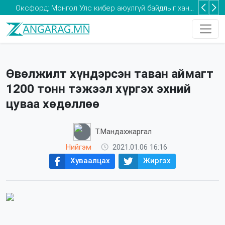
Та 2-5 насны хүүхдээ томуугийн эсрэг дархлаажуулалтад хамруулаарай
Өвөлжилт хүндэрсэн таван аймагт
1200 тонн тэжээл хүргэх эхний
цуваа хөдөллөө
Т.Мандахжаргал
Нийгэм
2021.01.06 16:16
Хуваалцах
Жиргэх