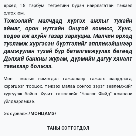
өрхөд 1.8 тэрбум төгрөгийн бүрэн найрлагатай тэжээл
олгох юм
.
Тэжээлийг малчдад хүргэх ажлыг тухайн
аймаг, орон нутгийн Онцгой комисс, Хүнс,
хөдөө аж ахуйн газар хариуцна. Малчин өрхөд
тусламж хүргэсэн бүртгэлийг аппликэйшнээр
дамжуулан тухай бүр баталгаажуулах бөгөөд
Дэлхий банкны журам, дүрмийн дагуу хяналт
тавихаар болжээ.
Мөн малын нэмэгдэл тэжээлээр тэжээх шаардлага,
хэрэгцээг тооцох, тэжээх малаа сонгох зэрэг зөвлөмжийг
хүргүүлж байна. Хүчит тэжээлийг "Баялаг Фийд" компани
үйлдвэрлэжээ.
Эх сурвалж:
/МОНЦАМЭ/
ТАНЫ СЭТГЭГДЭЛ