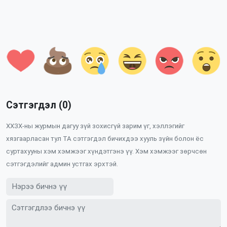
Сэтгэгдэл (0)
ХХЗХ-ны журмын дагуу зүй зохисгүй зарим үг, хэллэгийг
хязгаарласан тул ТА сэтгэгдэл бичихдээ хууль зүйн болон ёс
суртахууны хэм хэмжээг хүндэтгэнэ үү. Хэм хэмжээг зөрчсөн
сэтгэгдэлийг админ устгах эрхтэй.