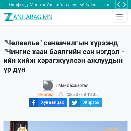
Та 2-5 насны хүүхдээ томуугийн эсрэг дархлаажуулалтад хамруулаарай
"Чөлөөлье" санаачилгын хүрээнд
"Чингис хаан баялгийн сан нэгдэл"-
ийн хийж хэрэгжүүлсэн ажлуудын
үр дүн
Т.Мандахжаргал
Нийгэм
2026.07.08 18:05
Хуваалцах
Жиргэх