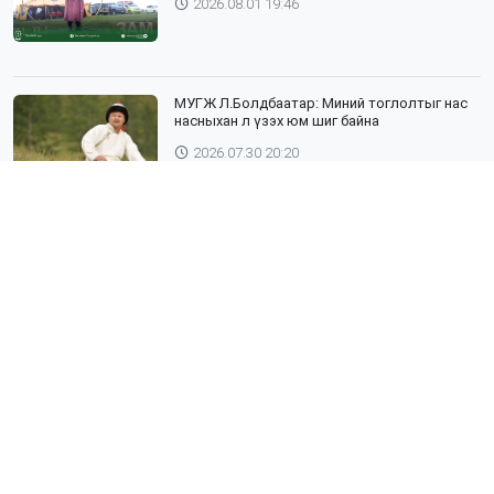
2026.08.01 19:46
МУГЖ Л.Болдбаатар: Миний тоглолтыг нас
насныхан л үзэх юм шиг байна
2026.07.30 20:20
Шүлхий өвчин бүртгэгдсэн Дундговь
аймагтай хил залгаа эрсдэлтэй бүс
нутгуудад хамгаалалтын вакцинжуулалтыг
зохион байгуулж байна
2026.07.30 19:40
”ХААДЫН ЗАМ" ДӨРӨВ ДЭХ ЖИЛДЭЭ
ТҮҮХИЙН ЖИМЭЭР АЯЛУУЛНА
2026.07.30 19:19