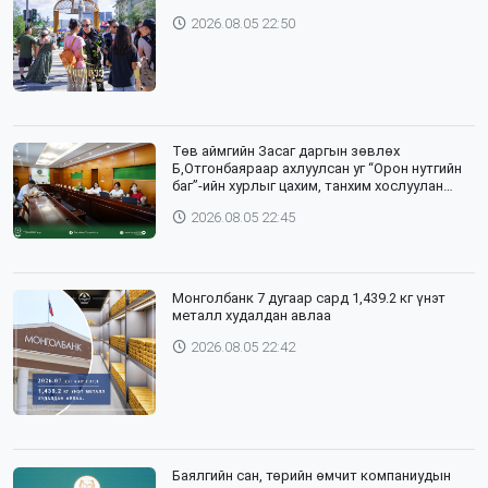
2026.08.05 22:50
Төв аймгийн Засаг даргын зөвлөх
Б,Отгонбаяраар ахлуулсан уг “Орон нутгийн
баг”-ийн хурлыг цахим, танхим хослуулан
зохион байгууллаа
2026.08.05 22:45
Монголбанк 7 дугаар сард 1,439.2 кг үнэт
металл худалдан авлаа
2026.08.05 22:42
Баялгийн сан, төрийн өмчит компаниудын