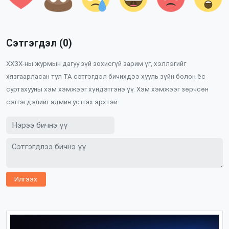
Сэтгэгдэл (0)
ХХЗХ-ны журмын дагуу зүй зохисгүй зарим үг, хэллэгийг
хязгаарласан тул ТА сэтгэгдэл бичихдээ хууль зүйн болон ёс
суртахууны хэм хэмжээг хүндэтгэнэ үү. Хэм хэмжээг зөрчсөн
сэтгэгдэлийг админ устгах эрхтэй.
Илгээх