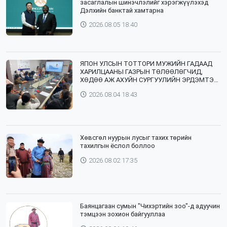
засаглалын шинэчлэлийг хэрэгжүүлэхэд
Дэлхийн банктай хамтарна
2026.08.05 18:40
ЯПОН УЛСЫН ТОТТОРИ МУЖИЙН ГАДААД
ХАРИЛЦААНЫ ГАЗРЫН ТӨЛӨӨЛӨГЧИД,
ХӨДӨӨ АЖ АХУЙН СУРГУУЛИЙН ЭРДЭМТЭН
БАГШ НАР СУМДАД АЖИЛЛАЖ БАЙНА
2026.08.04 18:43
Хөвсгөл нуурын лусыг тахих төрийн
тахилгын ёслол боллоо
2026.08.02 17:35
Баянцагаан сумын "Чихэртийн зоо"-д адуучин
тэмцээн зохион байгууллаа