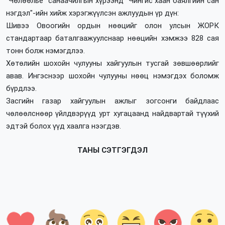
"Чөлөөлье" санаачилгын хүрээнд "Чингис хаан баялгийн сан
нэгдэл"-ийн хийж хэрэгжүүлсэн ажлуудын үр дүн:
Шивээ Овоогийн ордын нөөцийг олон улсын ЖОРК
стандартаар баталгаажуулснаар нөөцийн хэмжээ 828 сая
тонн болж нэмэгдлээ.
Хөтөлийн шохойн чулууны хайгуулын тусгай зөвшөөрлийг
авав. Ингэснээр шохойн чулууны нөөц нэмэгдэх боломж
бүрдлээ.
Засгийн газар хайгуулын ажлыг зогсонги байдлаас
чөлөөлснөөр үйлдвэрүүд урт хугацаанд найдвартай түүхий
эдтэй болох үүд хаалга нээгдэв.
ТАНЫ СЭТГЭГДЭЛ