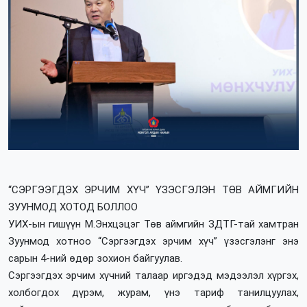
“СЭРГЭЭГДЭХ ЭРЧИМ ХҮЧ” ҮЗЭСГЭЛЭН ТӨВ АЙМГИЙН
ЗУУНМОД ХОТОД БОЛЛОО
УИХ-ын гишүүн М.Энхцэцэг Төв аймгийн ЗДТГ-тай хамтран
Зуунмод хотноо “Сэргээгдэх эрчим хүч” үзэсгэлэнг энэ
сарын 4-ний өдөр зохион байгуулав.
Сэргээгдэх эрчим хүчний талаар иргэдэд мэдээлэл хүргэх,
холбогдох дүрэм, журам, үнэ тариф танилцуулах,