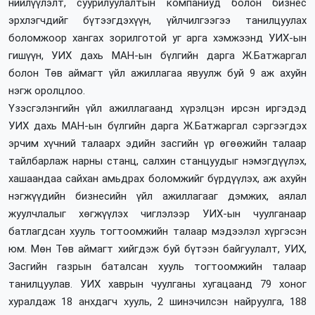
нийлүүлэлт, суурилуулалтын компаниуд болон бизнес
эрхлэгчдийг бүтээгдэхүүн, үйлчилгээгээ танилцуулах
боломжоор хангах зорилготой уг арга хэмжээнд УИХ-ын
гишүүн, УИХ дахь МАН-ын бүлгийн дарга Ж.Батжаргал
болон Төв аймагт үйл ажиллагаа явуулж буй 9 аж ахуйн
нэгж оролцлоо.
Үзэсгэлэнгийн үйл ажиллагаанд хүрэлцэн ирсэн иргэдэд
УИХ дахь МАН-ын бүлгийн дарга Ж.Батжаргал сэргээгдэх
эрчим хүчний талаарх эдийн засгийн үр өгөөжийн талаар
тайлбарлаж нарны станц, салхин станцуудыг нэмэгдүүлэх,
хашаандаа сайхан амьдрах боломжийг бүрдүүлэх, аж ахуйн
нэгжүүдийн бизнесийн үйл ажиллагааг дэмжих, аялал
жуулчлалыг хөгжүүлэх чиглэлээр УИХ-ын чуулганаар
батлагдсан хууль тогтоомжийн талаар мэдээлэл хүргэсэн
юм. Мөн Төв аймагт хийгдэж буй бүтээн байгуулалт, УИХ,
Засгийн газрын баталсан хууль тогтоомжийн талаар
танилцуулав. УИХ хаврын чуулганы хугацаанд 79 хоног
хуралдаж 18 анхдагч хууль, 2 шинэчилсэн найруулга, 188