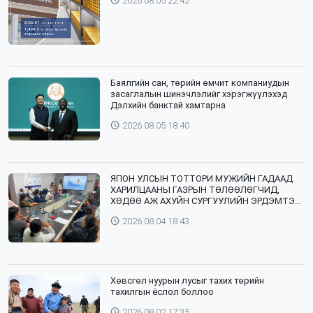
2026.08.05 22:42
Баялгийн сан, төрийн өмчит компаниудын
засаглалын шинэчлэлийг хэрэгжүүлэхэд
Дэлхийн банктай хамтарна
2026.08.05 18:40
ЯПОН УЛСЫН ТОТТОРИ МУЖИЙН ГАДААД
ХАРИЛЦААНЫ ГАЗРЫН ТӨЛӨӨЛӨГЧИД,
ХӨДӨӨ АЖ АХУЙН СУРГУУЛИЙН ЭРДЭМТЭН
БАГШ НАР СУМДАД АЖИЛЛАЖ БАЙНА
2026.08.04 18:43
Хөвсгөл нуурын лусыг тахих төрийн
тахилгын ёслол боллоо
2026.08.02 17:35