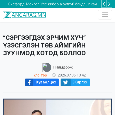
Оксфорд: Монгол Улс кибер аюулгүй байдлыг хангах хөрөнгө оруулалтыг нэмэгдүүлэх шаардлагатай
Та 2-5 насны хүүхдээ томуугийн эсрэг дархлаажуулалтад хамруулаарай
“СЭРГЭЭГДЭХ ЭРЧИМ ХҮЧ”
ҮЗЭСГЭЛЭН ТӨВ АЙМГИЙН
ЗУУНМОД ХОТОД БОЛЛОО
Г.Нямдорж
Улс төр
2026.07.06 13:42
Хуваалцах
Жиргэх