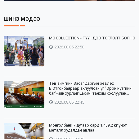
ШИНЭ МЭДЭЭ
⁣MC COLLECTION - ТҮҮНДЭЭ ТОГЛОЛТ БОЛНО
2026.08.05 22:50
Төв аймгийн Засаг даргын зөвлөх
Б,Отгонбаяраар ахлуулсан уг “Орон нутгийн
баг”-ийн хурлыг цахим, танхим хослуулан
зохион байгууллаа
2026.08.05 22:45
Монголбанк 7 дугаар сард 1,439.2 кг үнэт
металл худалдан авлаа