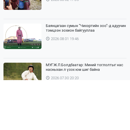
Баянцагаан сумын "Чихэртийн зоо"-д адуучин
тэмцээн зохион байгууллаа
2026.08.01 19:46
МУГЖ Л.Болдбаатар: Миний тоглолтыг нас
насныхан л үзэх юм шиг байна
2026.07.30 20:20
Шүлхий өвчин бүртгэгдсэн Дундговь
аймагтай хил залгаа эрсдэлтэй бүс
нутгуудад хамгаалалтын вакцинжуулалтыг
зохион байгуулж байна
2026.07.30 19:40