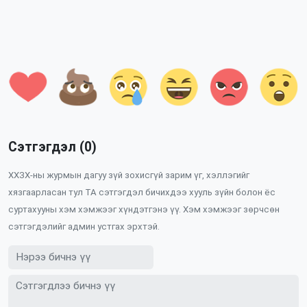
Сэтгэгдэл (0)
ХХЗХ-ны журмын дагуу зүй зохисгүй зарим үг, хэллэгийг
хязгаарласан тул ТА сэтгэгдэл бичихдээ хууль зүйн болон ёс
суртахууны хэм хэмжээг хүндэтгэнэ үү. Хэм хэмжээг зөрчсөн
сэтгэгдэлийг админ устгах эрхтэй.