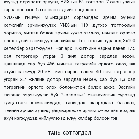
хуульд өөрчлөлт оруулж, УИХ-ын 58 тогтоол, 7 олон улсын
гэрээ соёрхон баталсан гэдгийг онцоллоо.
УИХ-ын гишүүн М.Энхцэцэг сэргээгдэх эрчим хүчний
хөгжлийг эрчимжүүлэх УИХ-ын 119 дүгээр тогтоолын
зорилго, чиглэл болон эрчим хүчээ хэмнэх, нэмэлт орлого
олох тухай танилцуулгыг хийлээ. Тогтоолын хүрээнд 3х100
хөтөлбөр хэрэгжүүлнэ. Нэг өрх 10кВт-ийн нарны панел 17,5
сая төгрөгөөр угсран 3 жил дотор зардлаа нөхөн,
цаашлаад сар бүр 466 мянган төгрөгийн орлого олох, аж
ахуйн нэгжүүд 20 кВт-ийн нарны панел 40 сая төгрөгөөр
угсран 2,7 жилийн дотор зардлаа нөхөн, сар бүр 1,3 сая
төгрөгийн орлого олох боломжтой болох ажээ. Засгийн
газраас хэрэгжүүлж буй “Чөлөөлье” санаачилгын хүрээнд
гүйцэтгэгч компаниудад тавигдах шаардлага багасан,
төвийн эрчим хүчинд үйлдвэрлэсэн эрчим хүчээ айл өрх, аж
ахуй нэгжүүдэд нийлүүлэхэд илүү хялбар болсон гэв.
ТАНЫ СЭТГЭГДЭЛ