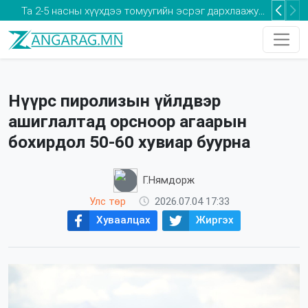
Оксфорд: Монгол Улс кибер аюулгүй байдлыг хангах хөрөнгө оруулалтыг нэмэгдүүлэх шаардлагатай
Та 2-5 насны хүүхдээ томуугийн эсрэг дархлаажуулалтад хамруулаарай
Нүүрс пиролизын үйлдвэр
ашиглалтад орсноор агаарын
бохирдол 50-60 хувиар буурна
Г.Нямдорж
Улс төр
2026.07.04 17:33
Хуваалцах
Жиргэх