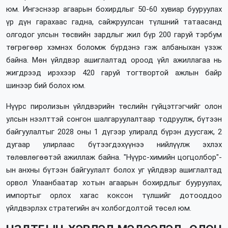
юм. Ингэснээр агаарын бохирдлыг 50-60 хувиар бууруулах
үр дүн гарахаас гадна, сайжруулсан түлшний татаасанд
олгодог улсын төсвийн зардлыг жил бүр 200 гаруй тэрбум
төгрөгөөр хэмнэх боломж бүрдэнэ гэж албаныхан үзэж
байна. Мөн үйлдвэр ашиглалтад ороод үйл ажиллагаа нь
жигдрээд ирэхээр 420 гаруй тогтвортой ажлын байр
шинээр бий болох юм.
Нүүрс пиролизын үйлдвэрийн төслийн гүйцэтгэгчийг олон
улсын нээлттэй сонгон шалгаруулалтаар тодруулж, бүтээн
байгуулалтыг 2028 оны 1 дүгээр улиралд бүрэн дуусгаж, 2
дугаар улирлаас бүтээгдэхүүнээ нийлүүлж эхлэх
төлөвлөгөөтэй ажиллаж байна. "Нүүрс-химийн цогцолбор"-
ын анхны бүтээн байгуулалт болох уг үйлдвэр ашиглалтад
орвол Улаанбаатар хотын агаарын бохирдлыг бууруулах,
импортыг орлох хагас коксон түлшийг дотооддоо
үйлдвэрлэх стратегийн ач холбогдолтой төсөл юм.