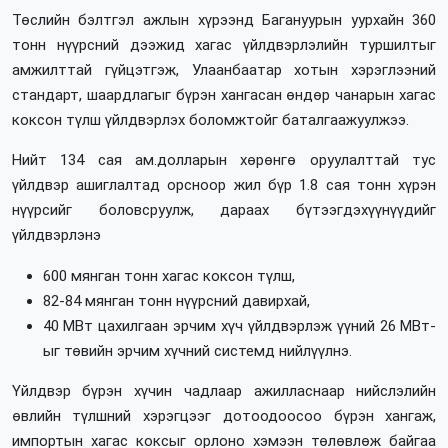
Төслийн бэлтгэл ажлын хүрээнд Багануурын уурхайн 360
тонн нүүрсний дээжид хагас үйлдвэрлэлийн туршилтыг
амжилттай гүйцэтгэж, Улаанбаатар хотын хэрэглээний
стандарт, шаардлагыг бүрэн хангасан өндөр чанарын хагас
коксон түлш үйлдвэрлэх боломжтойг баталгаажуулжээ.
Нийт 134 сая ам.долларын хөрөнгө оруулалттай тус
үйлдвэр ашиглалтад орсноор жил бүр 1.8 сая тонн хүрэн
нүүрсийг боловсруулж, дараах бүтээгдэхүүнүүдийг
үйлдвэрлэнэ
600 мянган тонн хагас коксон түлш,
82-84 мянган тонн нүүрсний давирхай,
40 МВт цахилгаан эрчим хүч үйлдвэрлэж үүний 26 МВт-
ыг төвийн эрчим хүчний системд нийлүүлнэ.
Үйлдвэр бүрэн хүчин чадлаар ажилласнаар нийслэлийн
өвлийн түлшний хэрэгцээг дотоодоосоо бүрэн хангаж,
импортын хагас коксыг орлоно хэмээн төлөвлөж байгаа