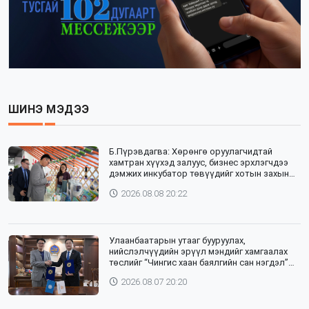
ШИНЭ МЭДЭЭ
Б.Пүрэвдагва: Хөрөнгө оруулагчидтай
хамтран хүүхэд залуус, бизнес эрхлэгчдээ
дэмжих инкубатор төвүүдийг хотын захын
хорооллуудад байгуулна
2026.08.08 20:22
Улаанбаатарын утааг бууруулах,
нийслэлчүүдийн эрүүл мэндийг хамгаалах
төслийг “Чингис хаан баялгийн сан нэгдэл”
ХХК-тай хамтран хэрэгжүүлнэ
2026.08.07 20:20