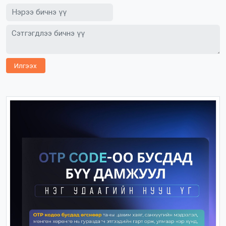
Илгээх