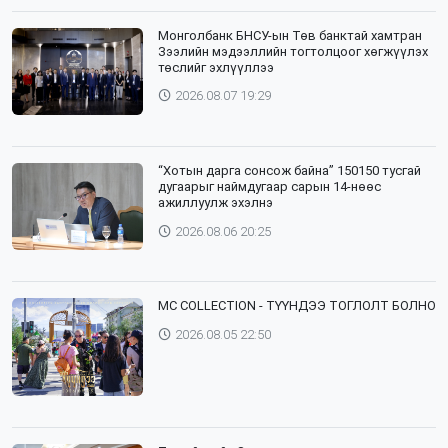
Монголбанк БНСУ-ын Төв банктай хамтран
Зээлийн мэдээллийн тогтолцоог хөгжүүлэх
төслийг эхлүүллээ
2026.08.07 19:29
“Хотын дарга сонсож байна” 150150 тусгай
дугаарыг наймдугаар сарын 14-нөөс
ажиллуулж эхэлнэ
2026.08.06 20:25
⁣MC COLLECTION - ТҮҮНДЭЭ ТОГЛОЛТ БОЛНО
2026.08.05 22:50