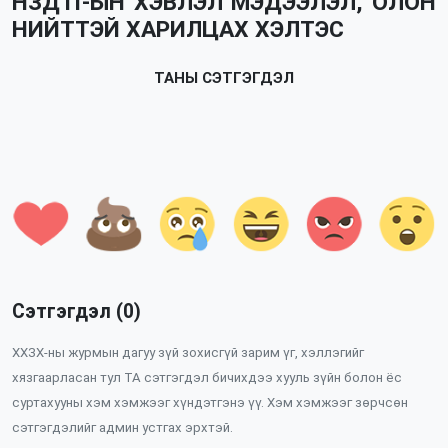
НЗДТГ-ЫН ХЭВЛЭЛ МЭДЭЭЛЭЛ, ОЛОН
НИЙТТЭЙ ХАРИЛЦАХ ХЭЛТЭС
ТАНЫ СЭТГЭГДЭЛ
Сэтгэгдэл (0)
ХХЗХ-ны журмын дагуу зүй зохисгүй зарим үг, хэллэгийг
хязгаарласан тул ТА сэтгэгдэл бичихдээ хууль зүйн болон ёс
суртахууны хэм хэмжээг хүндэтгэнэ үү. Хэм хэмжээг зөрчсөн
сэтгэгдэлийг админ устгах эрхтэй.