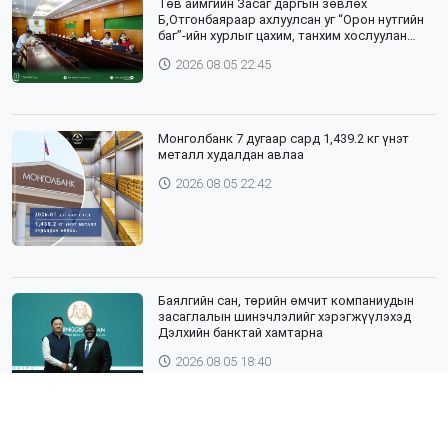
Төв аймгийн Засаг даргын зөвлөх
Б,Отгонбаяраар ахлуулсан уг “Орон нутгийн
баг”-ийн хурлыг цахим, танхим хослуулан
зохион байгууллаа
2026.08.05 22:45
Монголбанк 7 дугаар сард 1,439.2 кг үнэт
металл худалдан авлаа
2026.08.05 22:42
Баялгийн сан, төрийн өмчит компаниудын
засаглалын шинэчлэлийг хэрэгжүүлэхэд
Дэлхийн банктай хамтарна
2026.08.05 18:40
ЯПОН УЛСЫН ТОТТОРИ МУЖИЙН ГАДААД