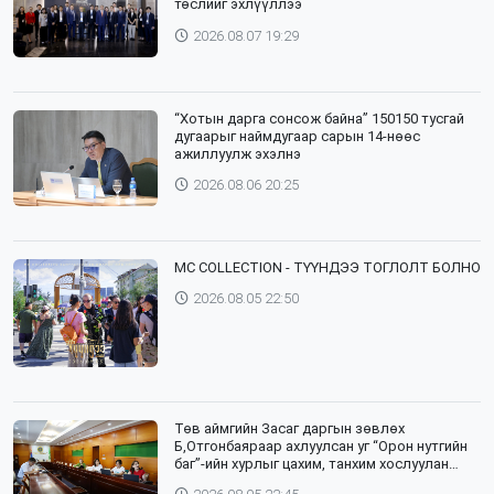
төслийг эхлүүллээ
2026.08.07 19:29
“Хотын дарга сонсож байна” 150150 тусгай
дугаарыг наймдугаар сарын 14-нөөс
ажиллуулж эхэлнэ
2026.08.06 20:25
⁣MC COLLECTION - ТҮҮНДЭЭ ТОГЛОЛТ БОЛНО
2026.08.05 22:50
Төв аймгийн Засаг даргын зөвлөх
Б,Отгонбаяраар ахлуулсан уг “Орон нутгийн
баг”-ийн хурлыг цахим, танхим хослуулан
зохион байгууллаа