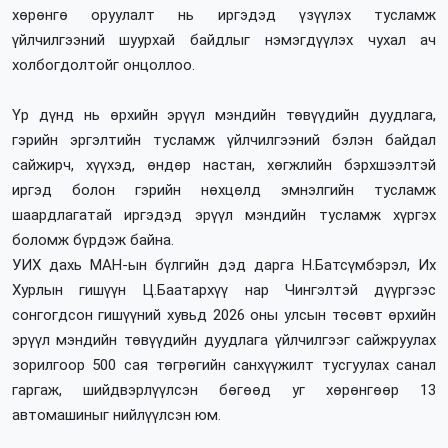
хөрөнгө оруулалт нь иргэдэд үзүүлэх тусламж
үйлчилгээний шуурхай байдлыг нэмэгдүүлэх чухал ач
холбогдолтойг онцоллоо.
Үр дүнд нь өрхийн эрүүл мэндийн төвүүдийн дуудлага,
гэрийн эргэлтийн тусламж үйлчилгээний бэлэн байдал
сайжирч, хүүхэд, өндөр настан, хөгжлийн бэрхшээлтэй
иргэд болон гэрийн нөхцөлд эмнэлгийн тусламж
шаардлагатай иргэдэд эрүүл мэндийн тусламж хүргэх
боломж бүрдэж байна.
УИХ дахь МАН-ын бүлгийн дэд дарга Н.Батсүмбэрэл, Их
Хурлын гишүүн Ц.Баатархүү нар Чингэлтэй дүүргээс
сонгогдсон гишүүний хувьд 2026 оны улсын төсөвт өрхийн
эрүүл мэндийн төвүүдийн дуудлага үйлчилгээг сайжруулах
зорилгоор 500 сая төгрөгийн санхүүжилт тусгуулах санал
гаргаж, шийдвэрлүүлсэн бөгөөд уг хөрөнгөөр 13
автомашиныг нийлүүлсэн юм.