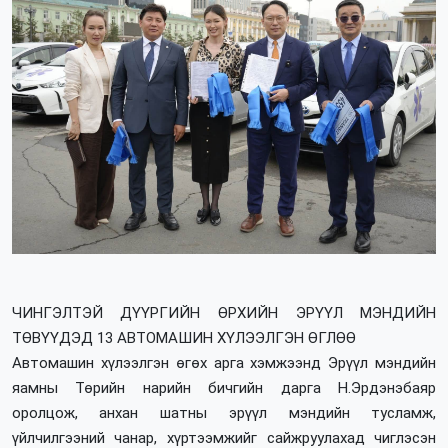
ЧИНГЭЛТЭЙ ДҮҮРГИЙН ӨРХИЙН ЭРҮҮЛ МЭНДИЙН
ТӨВҮҮДЭД 13 АВТОМАШИН ХҮЛЭЭЛГЭН ӨГЛӨӨ
Автомашин хүлээлгэн өгөх арга хэмжээнд Эрүүл мэндийн
яамны Төрийн нарийн бичгийн дарга Н.Эрдэнэбаяр
оролцож, анхан шатны эрүүл мэндийн тусламж,
үйлчилгээний чанар, хүртээмжийг сайжруулахад чиглэсэн