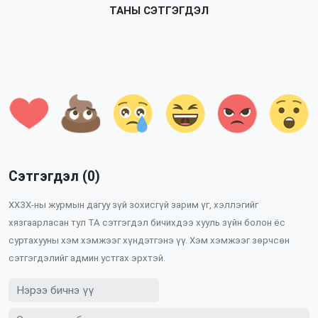
ТАНЫ СЭТГЭГДЭЛ
Сэтгэгдэл (0)
ХХЗХ-ны журмын дагуу зүй зохисгүй зарим үг, хэллэгийг
хязгаарласан тул ТА сэтгэгдэл бичихдээ хууль зүйн болон ёс
суртахууны хэм хэмжээг хүндэтгэнэ үү. Хэм хэмжээг зөрчсөн
сэтгэгдэлийг админ устгах эрхтэй.