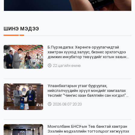
ШИНЭ МЭДЭЭ
Б.Пүрэвдагва: Хөрөнгө оруулагчидтай
хамтран хүүхэд залуус, бизнес эрхлэгчдээ
дэмжих инкубатор төвүүдийг хотын захын
хорооллуудад байгуулна
22 цагийн өмнө
Улаанбаатарын утааг бууруулах,
нийслэлчүүдийн эрүүл мэндийг хамгаалах
төслийг “Чингис хаан баялгийн сан нэгдэл”
ХХК-тай хамтран хэрэгжүүлнэ
2026.08.07 20:20
Монголбанк БНСУ-ын Төв банктай хамтран
Зээлийн мэдээллийн тогтолцоог хөгжүүлэх