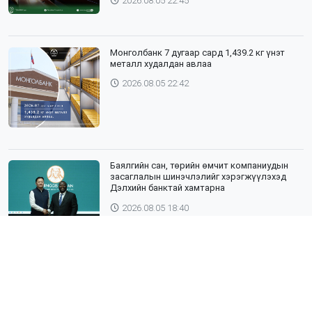
2026.08.05 22:45
Монголбанк 7 дугаар сард 1,439.2 кг үнэт
металл худалдан авлаа
2026.08.05 22:42
Баялгийн сан, төрийн өмчит компаниудын
засаглалын шинэчлэлийг хэрэгжүүлэхэд
Дэлхийн банктай хамтарна
2026.08.05 18:40
ЯПОН УЛСЫН ТОТТОРИ МУЖИЙН ГАДААД
ХАРИЛЦААНЫ ГАЗРЫН ТӨЛӨӨЛӨГЧИД,
ХӨДӨӨ АЖ АХУЙН СУРГУУЛИЙН ЭРДЭМТЭН
БАГШ НАР СУМДАД АЖИЛЛАЖ БАЙНА
2026.08.04 18:43