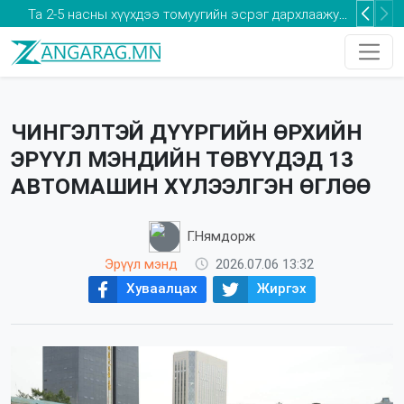
Та 2-5 насны хүүхдээ томуугийн эсрэг дархлаажуулалтад хамруулаарай
ЧИНГЭЛТЭЙ ДҮҮРГИЙН ӨРХИЙН
ЭРҮҮЛ МЭНДИЙН ТӨВҮҮДЭД 13
АВТОМАШИН ХҮЛЭЭЛГЭН ӨГЛӨӨ
Г.Нямдорж
Эрүүл мэнд
2026.07.06 13:32
Хуваалцах
Жиргэх