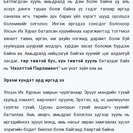
Батлагдсан хууль амьдралд нь дэм болж байна уу, аль
эсхүл дөнгө тушаа болж байна уу гэдэг талаар иргэд
саналаа өгч, төрийн эрх барих үйл хэрэгт шууд оролцох
боломжийг олголоо. Ингэж иргэдээ сонсдог болсноор
Улсын Их Хурал баталсан хуулийнхаа хэрэгжилтэд тогтмол
хяналт тавих, иргэн, аж ахуйн нэгжид дарамт болж буй
хуулиудаа шуурхай мэдэрч, хурдан засах боломж бүрдэж
байна аа. Амьдралд нийцэхгүй байгаа хуулийг цаг алдалгүй
засдаг,
төр төвтэй бус, хүн төвтэй хууль
баталдаг байх
нь "
Нээлттэй Парламент"
-ын үнэт зүйл юм аа.
Эрхэм хүндэт ард иргэд ээ
Улсын Их Хурлын хаврын чуулганаар Эрүүл мэндийн тухай
хуульд нэмэлт, өөрчлөлт оруулж, Эрхтэн, эд, эс шилжүүлэн
суулгах тухай, Цусны донорын тухай анхдагч хуулийг
баталлаа. Амь аварч, амьдрал бэлэглэх эдгээр хууль нь
иргэдийнхээ эрүүл мэнд, амь насыг авран хамгаалах хүсэл
зоригийн бодит биелэл болж байгаад баяртай байна.