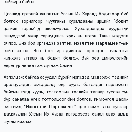
сайжирч байна.
Цаашид иргэний хяналтыг Улсын Их Хуралд бодитоор бий
болгох зорилгоор чуулганы хуралдааны ирцийг “бодит
цагийн горим”-д шилжүүллээ. Хуралдаандаа суудаггүй
гишүүдтэй ямар хариуцлага ярих нь иргэн Таны мэдэлд
очлоо. Энэ бол иргэндээ ээлтэй,
Нээлттэй Парламент
-ын
сайн эхлэл. Энэ бол иргэдийнхээ оролцоо, хяналтыг
жинхэнэ утгаар нь бодит болгож буй зөв шинэчлэлийн
эерэг үр нөлөө гэж дүгнэж байна.
Хэлэлцэж байгаа асуудал бүрийг иргэдэд мэдээлж, тэднийг
оролцуулдаг, амьдралд ойр хууль баталдаг парламент
байхын тулд хууль, тогтоолын төслийн талаар хүссэн хүн
бүр саналаа өгөх тогтолцоог бий болгов. И-Монгол цахим
системд “
Нээлттэй Парламент”
цэс нэмж, энэ сувгаар
дамжуулан Улсын Их Хурал иргэдээсээ санал авах амьд
шугам нээлээ.