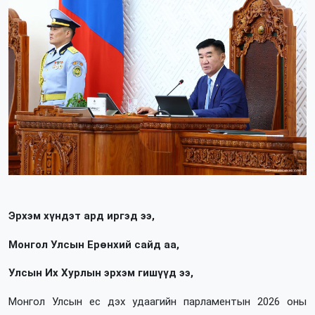
Эрхэм хүндэт ард иргэд ээ,
Монгол Улсын Ерөнхий сайд аа,
Улсын Их Хурлын эрхэм гишүүд ээ,
Монгол Улсын ес дэх удаагийн парламентын 2026 оны