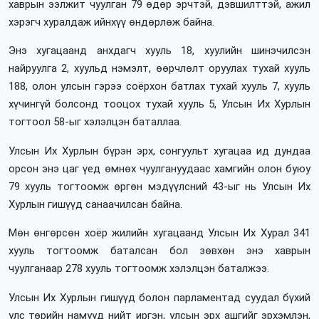
хаврын ээлжит чуулган 79 өдөр эрчтэй, дэвшилттэй, ажил
хэрэгч хуралдаж ийнхүү өндөрлөж байна.
Энэ хугацаанд анхдагч хууль 18, хуулийн шинэчилсэн
найруулга 2, хуульд нэмэлт, өөрчлөлт оруулах тухай хууль
188, олон улсын гэрээ соёрхон батлах тухай хууль 7, хууль
хүчингүй болсонд тооцох тухай хууль 5, Улсын Их Хурлын
тогтоол 58-ыг хэлэлцэн баталлаа.
Улсын Их Хурлын бүрэн эрх, сонгуульт хугацаа ид дундаа
орсон энэ цаг үед өмнөх чуулгануудаас хамгийн олон буюу
79 хууль тогтоомж өргөн мэдүүлсний 43-ыг нь Улсын Их
Хурлын гишүүд санаачилсан байна.
Мөн өнгөрсөн хоёр жилийн хугацаанд Улсын Их Хурал 341
хууль тогтоомж баталсан бол зөвхөн энэ хаврын
чуулганаар 278 хууль тогтоомж хэлэлцэн баталжээ.
Улсын Их Хурлын гишүүд болон парламентад суудал бүхий
улс төрийн намууд нийт иргэн, улсын эрх ашгийг эрхэмлэн,