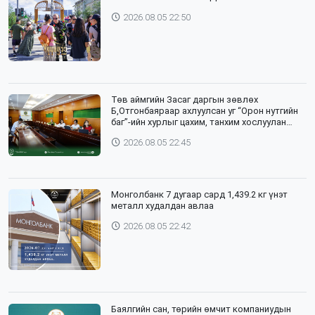
2026.08.05 22:50
Төв аймгийн Засаг даргын зөвлөх
Б,Отгонбаяраар ахлуулсан уг “Орон нутгийн
баг”-ийн хурлыг цахим, танхим хослуулан
зохион байгууллаа
2026.08.05 22:45
Монголбанк 7 дугаар сард 1,439.2 кг үнэт
металл худалдан авлаа
2026.08.05 22:42
Баялгийн сан, төрийн өмчит компаниудын