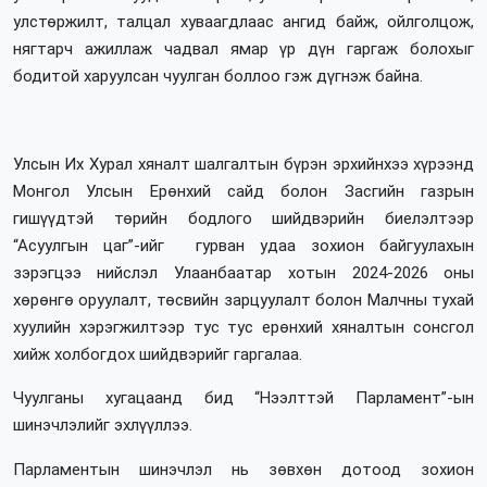
улстөржилт, талцал хуваагдлаас ангид байж, ойлголцож,
нягтарч ажиллаж чадвал ямар үр дүн гаргаж болохыг
бодитой харуулсан чуулган боллоо гэж дүгнэж байна.
Улсын Их Хурал хяналт шалгалтын бүрэн эрхийнхээ хүрээнд
Монгол Улсын Ерөнхий сайд болон Засгийн газрын
гишүүдтэй төрийн бодлого шийдвэрийн биелэлтээр
“Асуулгын цаг”-ийг гурван удаа зохион байгуулахын
зэрэгцээ нийслэл Улаанбаатар хотын 2024-2026 оны
хөрөнгө оруулалт, төсвийн зарцуулалт болон Малчны тухай
хуулийн хэрэгжилтээр тус тус ерөнхий хяналтын сонсгол
хийж холбогдох шийдвэрийг гаргалаа.
Чуулганы хугацаанд бид “Нээлттэй Парламент”-ын
шинэчлэлийг эхлүүллээ.
Парламентын шинэчлэл нь зөвхөн дотоод зохион