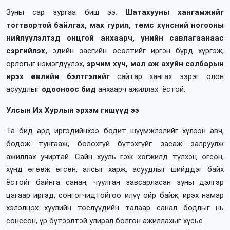
Зуны сар зургаа биш ээ.
Шатахууны хангамжийг
тогтвортой байлгах, мах гурил, төмс хүнсний ногооны
нийлүүлэлтэд онцгой анхаарч, үнийн савлагаанаас
сэргийлэх,
эдийн засгийн өсөлтийг иргэн бүрд хүргэж,
орлогыг нэмэгдүүлэх,
эрчим хүч, мал аж ахуйн салбарын
ирэх өвлийн бэлтгэлийг
сайтар хангах зэрэг олон
асуудлыг
одооноос бид
анхаарч ажиллах ёстой.
Улсын Их Хурлын эрхэм гишүүд ээ
Та бид ард иргэдийнхээ бодит шүүмжлэлийг хүлээн авч,
бодож тунгааж, болохгүй бүтэхгүйг засаж залруулж
ажиллах учиртай. Сайн хууль гэж хөгжилд түлхэц өгсөн,
хүнд өгөөж өгсөн, алсыг харж, асуудлыг шийддэг байх
ёстойг байнга санан, чуулган завсарласан зуны дэлгэр
цагаар иргэд, сонгогчидтойгоо илүү ойр байж, ирэх намар
хэлэлцэх хуулийн төслүүдийн талаар санал бодлыг нь
сонссон, үр бүтээлтэй улирал болгон ажиллахыг хүсье.