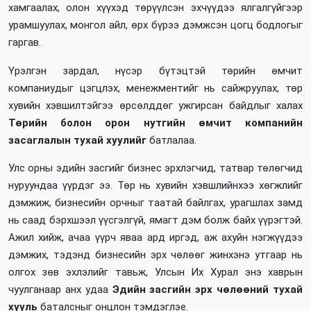
хамгаалах, олон хүүхэд төрүүлсэн эхчүүдээ ялгалгүйгээр
урамшуулах, монгол айл, өрх бүрээ дэмжсэн цогц бодлогыг
гаргав.
Үрэлгэн зардал, нүсэр бүтэцтэй төрийн өмчит
компаниудыг цэгцлэх, менежментийг нь сайжруулах, төр
хувийн хэвшилтэйгээ өрсөлддөг ужгирсан байдлыг халах
Төрийн болон орон нутгийн өмчит компанийн
засаглалын тухай хуулийг
батлалаа.
Улс орны эдийн засгийг бизнес эрхлэгчид, татвар төлөгчид
нуруундаа үүрдэг ээ. Төр нь хувийн хэвшлийнхээ хөгжлийг
дэмжиж, бизнесийн орчныг таатай байлгах, урагшлах замд
нь саад бэрхшээл үүсгэлгүй, ямагт дэм болж байх үүрэгтэй.
Ажил хийж, ачаа үүрч яваа ард иргэд, аж ахуйн нэгжүүдээ
дэмжих, тэдэнд бизнесийн эрх чөлөөг жинхэнэ утгаар нь
олгох зөв эхлэлийг тавьж, Улсын Их Хурал энэ хаврын
чуулганаар анх удаа
Эдийн засгийн эрх чөлөөний тухай
хууль
баталсныг онцлон тэмдэглэе.