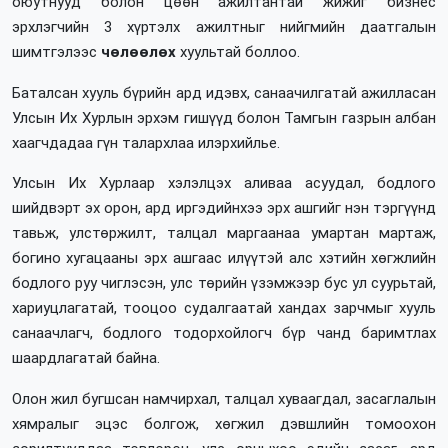
оюутнууд болон цөөн ажилтантай жижиг бизнес
эрхлэгчийн 3 хүртэлх ажилтныг нийгмийн даатгалын
шимтгэлээс
чөлөөлөх
хуультай боллоо.
Баталсан хууль бүрийн ард идэвх, санаачилгатай ажилласан
Улсын Их Хурлын эрхэм гишүүд болон Тамгын газрын албан
хаагчдадаа гүн талархлаа илэрхийлье.
Улсын Их Хурлаар хэлэлцэх аливаа асуудал, бодлого
шийдвэрт эх орон, ард иргэдийнхээ эрх ашгийг нэн тэргүүнд
тавьж, улстөржилт, талцал маргаанаа умартан мартаж,
богино хугацааны эрх ашгаас илүүтэй алс хэтийн хөгжлийн
бодлого руу чиглэсэн, улс төрийн үзэмжээр бус ул суурьтай,
хариуцлагатай, тооцоо судалгаатай хандах зарчмыг хууль
санаачлагч, бодлого тодорхойлогч бүр чанд баримтлах
шаардлагатай байна.
Олон жил бугшсан намчирхал, талцал хуваагдал, засаглалын
хямралыг эцэс болгож, хөгжил дэвшлийн томоохон