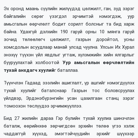
Эх оронд маань сүүлийн жилүүдэд цөлжилт, ган, зуд зэрэг
байгалийн сөрөг үзэгдэл эрчимтэй нэмэгдэж, уур
амьсгалын өөрчлөлт бодит сорилт болсныг та бид харж
байна. Удахгүй дэлхийн 190 гаруй орны 10 мянга гаруй
зочид төлөөлөгч цөлжилт, газрын доройтол, усны
хомсдолын асуудлаар манай улсад чуулна. Улсын Их Хурал
энэхүү түүхэн үйл явдлыг угтаж, хүлэмжийн хийн ялгарлыг
бууруулахтай холбоотой
Уур амьсгалын өөрчлөлтийн
тухай анхдагч хуулий
г баталлаа.
Түүнчлэн Гадаад зээлийн ашиглалт, үр ашгийг нэмэгдүүлэх
тухай хуулийг баталснаар Газрын тос боловсруулах
үйлдвэр, Эрдэнэбүрэнгийн усан цахилгаан станц зэрэг
томоохон төслүүдээ эрчимжүүллээ.
Бид 27 жилийн дараа Гэр бүлийн тухай хуулиа шинэчлэн
баталж, өөрийнхөө зөрчигдсөн эрхийн төлөө үгээ хэлж
чаддаггүй хүүхэд, эмэгтэйчүүдийн эрхийг шүүхээр