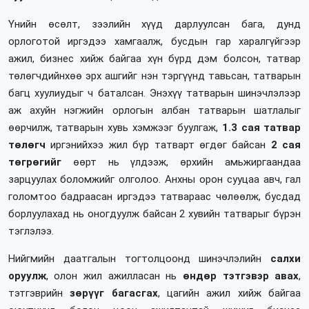
Үнийн өсөлт, зээлийн хүүд дарлуулсан бага, дунд
орлоготой иргэдээ хамгаалж, бусдын гар харалгүйгээр
ажил, бизнес хийж байгаа хүн бүрд дэм болсон, татвар
төлөгчдийнхөө эрх ашгийг нэн тэргүүнд тавьсан, татварын
багц хуулиудыг ч баталсан. Энэхүү татварын шинэчлэлээр
аж ахуйн нэгжийн орлогын албан татварын шатлалыг
өөрчилж, татварын хувь хэмжээг буулгаж,
1.3 сая татвар
төлөгч
иргэнийхээ жил бүр татварт өгдөг байсан
2 сая
төгрөгийг
өөрт нь үлдээж, өрхийн амьжиргаандаа
зарцуулах боломжийг олголоо. Анхны орон сууцаа авч, гал
голомтоо бадраасан иргэдээ татвараас чөлөөлж, бусдад
борлуулахад нь оногдуулж байсан 2 хувийн татварыг бүрэн
тэглэлээ.
Нийгмийн даатгалын тогтолцоонд шинэчлэлийн
салхи
оруулж
, олон жил ажилласан нь
өндөр тэтгэвэр авах
,
тэтгэврийн
зөрүүг багасгах
, цагийн ажил хийж байгаа