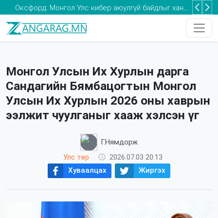
Та 2-5 насны хүүхдээ томуугийн эсрэг дархлаажуулалтад хамруулаарай
Монгол Улсын Их Хурлын дарга
Сандагийн Бямбацогтын Монгол
Улсын Их Хурлын 2026 оны хаврын
ээлжит чуулганыг хааж хэлсэн үг
Г.Нямдорж
Улс төр
2026.07.03 20:13
Хуваалцах
Жиргэх