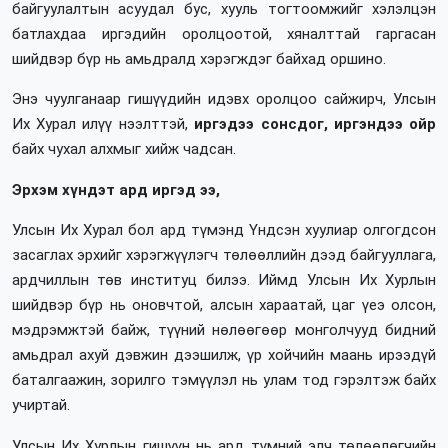
байгуулалтын асуудал бус, хууль тогтоомжийг хэлэлцэн
батлахдаа иргэдийн оролцоотой, хяналттай гаргасан
шийдвэр бүр нь амьдралд хэрэгждэг байхад оршино.
Энэ чуулганаар гишүүдийн идэвх оролцоо сайжирч, Улсын
Их Хурал илүү нээлттэй,
иргэдээ сонсдог, иргэндээ ойр
байх чухал алхмыг хийж чадсан.
Эрхэм хүндэт ард иргэд ээ,
Улсын Их Хурал бол ард түмэнд Үндсэн хуулиар олгогдсон
засаглах эрхийг хэрэгжүүлэгч төлөөллийн дээд байгууллага,
ардчиллын төв институц билээ. Иймд Улсын Их Хурлын
шийдвэр бүр нь оновчтой, алсын хараатай, цаг үеэ олсон,
мэдрэмжтэй байж, түүний нөлөөгөөр монголчууд бидний
амьдрал ахуй дэвжин дээшилж, үр хойчийн маань ирээдүй
баталгаажин, зорилго тэмүүлэл нь улам тод гэрэлтэж байх
учиртай.
Улсын Их Хурлын гишүүн нь ард түмний элч төлөөлөгчийн