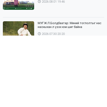
2026.08.01 19:46
МУГЖ Л.Болдбаатар: Миний тоглолтыг нас
насныхан л үзэх юм шиг байна
2026.07.30 20:20
Шүлхий өвчин бүртгэгдсэн Дундговь
аймагтай хил залгаа эрсдэлтэй бүс
нутгуудад хамгаалалтын вакцинжуулалтыг
зохион байгуулж байна
2026.07.30 19:40
”ХААДЫН ЗАМ" ДӨРӨВ ДЭХ ЖИЛДЭЭ
ТҮҮХИЙН ЖИМЭЭР АЯЛУУЛНА
2026.07.30 19:19