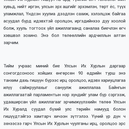
хувьд, нийт иргэн, улсын эрх ашгийг эрхэмлэн, төрт ёс, түүх
уламжлал, Үндсэн хуулиа дээдлэн сахиж, хэлэлцэж байгаа
асуудал бүрд идэвхтэй оролцон, иргэдийнхээ дуу хоолой
болж, хууль тогтоох үйл ажиллагаанд саналаа биечлэн өгч
хэвшвэл зохино. Энэ бол төлөөллийн ардчиллын алтан
зарчим.
Тийм учраас миний бие Улсын Их Хурлын даргаар
сонгогдсоноос хойших өнгөрсөн 90 өдрийн турш энэ
танхим дахь гишүүн бүрээс ирц оролцоо, идэвх хариуцлагаа
илүү сайжруулахыг сануулж ажиллалаа. Байнгын
ажиллагаатай парламентын нэр хүндийг улам бүр сэргээж,
удааширсан үйл ажиллагааг эрчимжүүлэхийн төлөө Улсын
Их Хуралд суудал бүхий улс төрийн намууд болон
гишүүдтэйгээ хамтарч хичээн зүтгэлээ. Үүний үр дүн ч
эхнээсээ гарч Улсын Их Хурлын чуулганы ирц, оролцоо эрс