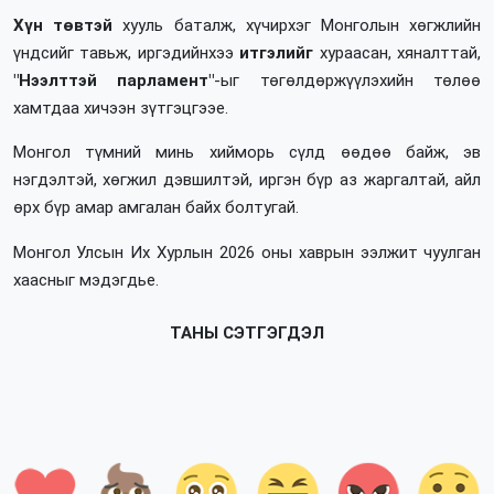
Хүн төвтэй
хууль баталж, хүчирхэг Монголын хөгжлийн
үндсийг тавьж, иргэдийнхээ
итгэлийг
хураасан, хяналттай,
"Нээлттэй парламент"
-ыг төгөлдөржүүлэхийн төлөө
хамтдаа хичээн зүтгэцгээе.
Монгол түмний минь хийморь сүлд өөдөө байж, эв
нэгдэлтэй, хөгжил дэвшилтэй, иргэн бүр аз жаргалтай, айл
өрх бүр амар амгалан байх болтугай.
Монгол Улсын Их Хурлын 2026 оны хаврын ээлжит чуулган
хаасныг мэдэгдье.
ТАНЫ СЭТГЭГДЭЛ