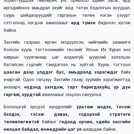
зорилтууддаа төвлөрөн, улс орныхоо эдийн засаг, ард
иргэдийнхээ амьдрал ахуйг өөд татах бодлогын асуудал,
суурь шийдвэрүүдийг гаргахын төлөө нэгэн үзүүрт
сэтгэлээр, нэгдэж ажиллахыг
ард түмэн
биднээс хүсэж
байна.
Засгийн газраас өргөн мэдүүлсэн, нийгмийн захиалга
болсон хууль тогтоомжийн төслийг Улсын Их Хурал энэ
хаврын чуулганаар цаг алдалгүй, шуурхай хэлэлцэн
баталсан гэдгийг тэмдэглэх нь зүйтэй. Хууль тогтоол
цаасан дээр үлддэг бус, амьдралд хэрэгждэг
байх
учиртай. Одоо гагцхүү Засгийн газар хуулийн хэрэгжилтэд
анхаарч,
нүдэнд үзэгдэж, гарт баригдахуйц үр дүн
гаргаж, хурдтай
ажиллахыг онцлон сануулъя.
Болзошгүй эрсдэл хүндрэлийг
урьтаж мэдэх, тосож
бэлдэх, тэсэж давах, тодорхой стратеги
төлөвлөгөөтэй
байхыг
гадаад орчин, эдийн засгийн
нөхцөл байдал, өнөөдрийн цаг үе
шаардаж байна.