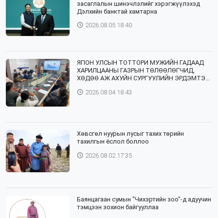
засаглалын шинэчлэлийг хэрэгжүүлэхэд
Дэлхийн банктай хамтарна
2026.08.05 18:40
ЯПОН УЛСЫН ТОТТОРИ МУЖИЙН ГАДААД
ХАРИЛЦААНЫ ГАЗРЫН ТӨЛӨӨЛӨГЧИД,
ХӨДӨӨ АЖ АХУЙН СУРГУУЛИЙН ЭРДЭМТЭН
БАГШ НАР СУМДАД АЖИЛЛАЖ БАЙНА
2026.08.04 18:43
Хөвсгөл нуурын лусыг тахих төрийн
тахилгын ёслол боллоо
2026.08.02 17:35
Баянцагаан сумын "Чихэртийн зоо"-д адуучин
тэмцээн зохион байгууллаа