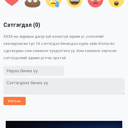
Сэтгэгдэл (0)
ХХЗХ-ны журмын дагуу зүй зохисгүй зарим үг, хэллэгийг
хязгаарласан тул ТА сэтгэгдэл бичихдээ хууль зүйн болон ёс
суртахууны хэм хэмжээг хүндэтгэнэ үү. Хэм хэмжээг зөрчсөн
сэтгэгдэлийг админ устгах эрхтэй.
Илгээх