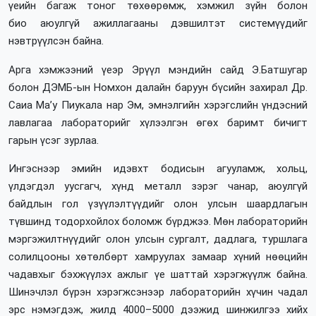
үеийн багаж тоног төхөөрөмж, хэмжил зүйн болон
био аюулгүй ажиллагааны дэвшилтэт системүүдийг
нэвтрүүлсэн байна.
Арга хэмжээний үеэр Эрүүл мэндийн сайд Э.Батшугар
болон ДЭМБ-ын Номхон далайн баруун бүсийн захирал Др.
Саиа Ма’у Пиукала нар Эм, эмнэлгийн хэрэгслийн үндэсний
лавлагаа лабораторийг хүлээлгэн өгөх баримт бичигт
гарын үсэг зурлаа.
Ингэснээр эмийн идэвхт бодисын агууламж, хольц,
үлдэгдэл уусгагч, хүнд металл зэрэг чанар, аюулгүй
байдлын гол үзүүлэлтүүдийг олон улсын шаардлагын
түвшинд тодорхойлох боломж бүрджээ. Мөн лабораторийн
мэргэжилтнүүдийг олон улсын сургалт, дадлага, туршлага
солилцооны хөтөлбөрт хамруулах замаар хүний нөөцийн
чадавхыг бэхжүүлэх ажлыг үе шаттай хэрэгжүүлж байна.
Шинэчлэл бүрэн хэрэгжсэнээр лабораторийн хүчин чадал
эрс нэмэгдэж, жилд 4000–5000 дээжид шинжилгээ хийх