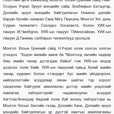
Осорын Учрал Эрүүл мэндийн сайд Энхбаярын Батшугар,
Дэлхийн эрүүл мэндийн байгууллагын Номхон далайн
баруун бүсийн захирал Саиа Ма’у Пиукала, Монгол Улс дахь
Суурин төлөөлөгч Сокорро Эскаланте, болон УИХ-ын
гишүүн Ж.Чинбүрэн, УИХ-ын гишүүн Т.Мөнхсайхан, УИХ-ын
гишүүн Д.Ганмаа, салбарын төлөөллүүд оролцов.
Монгол Улсын Ерөнхий сайд Н.Учрал нээж хэлсэн хэлсэн
үгэндээ "Хэдэн жилийн өмнө би “Монголд эмчийн чадвар
биш эмийн чанар дутагдаж байна” гэж УИХ-ын индэр
дээрээс хэлж байв. УИХ-ын гишүүний хувьд Хүний эмийн
чанар, хуурамч болон стандарт бус эмийн үйлдвэрлэл,
нийлүүлэлтийн асуудлаар хянан шалгах түр хороог
санаачлан байгуулж ажилласны дотор эмийн үндэсний
лавлагаа лабораторийг чадавхжуулах асуудал
багтсан.Өнөөдөр бидний нээж буй энэхүү лаборатори нь
Монгол Улсын Засгийн газар, Дэлхийн банк, Дэлхийн эрүүл
мэндийн байгууллагын үр дүнтэй хамтын ажиллагааны