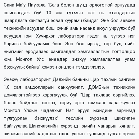
Саиа Ма’у Пиукала “Бага болон дунд орлоготой орнуудад
ашиглагдаж буй 10 эм тутмын нэг нь стандартын
шаардлага хангаагүй эсвэл хуурамч байдаг. Энэ бол зөвхөн
техникийн асуудал биш, хүний амь насанд аюул учруулж буй
асуудал юм. Хүчирхэг лаборатори гэдэг нь зүгээр нэг
барилга байгууламж биш. Энэ бол иргэд, гэр бүл, нийт
нийгмийг эрсдэлээс хамгаалдаг хамгаалалтын тогтолцоо
юм. Монгол Улс өнөөдөр энэхүү хамгаалалтаа улам
бэхжүүлж байна” хэмээн онцлон тэмдэглэлээ.
Энэхүү лабораторийг Дэлхийн банкны Цар тахлын сангийн
1.8 сая ам.долларын санхүүжилт, ДЭМБ-ын техникийн
дэмжлэгтэйгээр хэрэгжүүлж буй “Цар тахлаас сэргийлэх,
бэлэн байдлыг хангах, хариу арга хэмжээг хэрэгжүүлэх
Монгол Улсын чадавхыг Нэг эрүүл мэндийн зарчимд
тулгуурлан бэхжүүлэх” төслийн хүрээнд шинэчлэн
байгууллаа.Шинэчлэлийн хүрээнд эмийн чанарын хяналт,
шинжилгээний чадавхыг олон улсын түвшинд хүргэх орчин