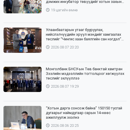
дэмжих инкубатор төвүүдийг хотын захын
хорооллуудад байгуулна
19 цагийн өмнө
Улаанбаатарын утааг бууруулах,
нийслэлчүүдийн эрүүл мэндийг хамгаалах
төслийг “Чингис хаан баялгийн сан нэгдэл”
ХХК-тай хамтран хэрэгжүүлнэ
2026.08.07 20:20
Монголбанк БНСУ-ын Төв банктай хамтран
Зээлийн мэдээллийн тогтолцоог хөгжүүлэх
төслийг эхлүүллээ
2026.08.07 19:29
“Хотын дарга сонсож байна” 150150 тусгай
дугаарыг наймдугаар сарын 14-нөөс
ажиллуулж эхэлнэ
2026.08.06 20:25