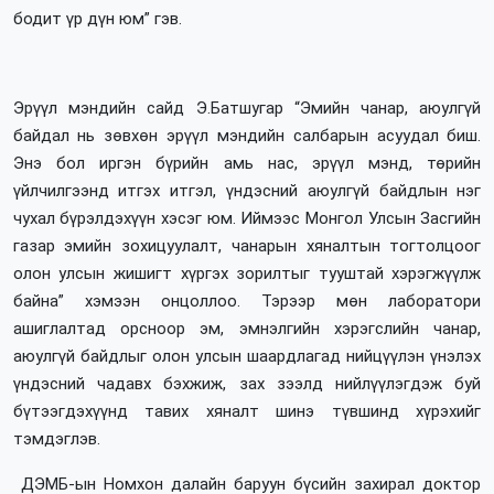
бодит үр дүн юм” гэв.
Эрүүл мэндийн сайд Э.Батшугар “Эмийн чанар, аюулгүй
байдал нь зөвхөн эрүүл мэндийн салбарын асуудал биш.
Энэ бол иргэн бүрийн амь нас, эрүүл мэнд, төрийн
үйлчилгээнд итгэх итгэл, үндэсний аюулгүй байдлын нэг
чухал бүрэлдэхүүн хэсэг юм. Иймээс Монгол Улсын Засгийн
газар эмийн зохицуулалт, чанарын хяналтын тогтолцоог
олон улсын жишигт хүргэх зорилтыг тууштай хэрэгжүүлж
байна” хэмээн онцоллоо. Тэрээр мөн лаборатори
ашиглалтад орсноор эм, эмнэлгийн хэрэгслийн чанар,
аюулгүй байдлыг олон улсын шаардлагад нийцүүлэн үнэлэх
үндэсний чадавх бэхжиж, зах зээлд нийлүүлэгдэж буй
бүтээгдэхүүнд тавих хяналт шинэ түвшинд хүрэхийг
тэмдэглэв.
ДЭМБ-ын Номхон далайн баруун бүсийн захирал доктор