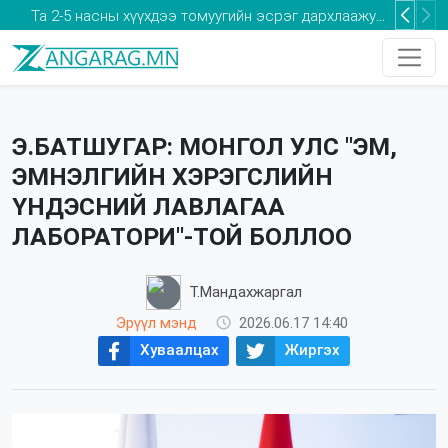
Та 2-5 насны хүүхдээ томуугийн эсрэг дархлаажуулалтад хамруулаарай
Э.БАТШУГАР: МОНГОЛ УЛС "ЭМ,
ЭМНЭЛГИЙН ХЭРЭГСЛИЙН
ҮНДЭСНИЙ ЛАВЛАГАА
ЛАБОРАТОРИ"-ТОЙ БОЛЛОО
Т.Мандахжаргал
Эрүүл мэнд
2026.06.17 14:40
Хуваалцах
Жиргэх