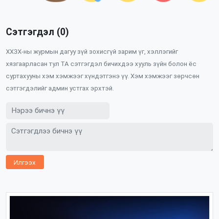
Сэтгэгдэл (0)
ХХЗХ-ны журмын дагуу зүй зохисгүй зарим үг, хэллэгийг
хязгаарласан тул ТА сэтгэгдэл бичихдээ хууль зүйн болон ёс
суртахууны хэм хэмжээг хүндэтгэнэ үү. Хэм хэмжээг зөрчсөн
сэтгэгдэлийг админ устгах эрхтэй.
Илгээх