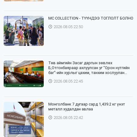
⁣MC COLLECTION - ТҮҮНДЭЭ ТОГЛОЛТ БОЛНО
2026.08.05 22:50
Төв аймгийн Засаг даргын зөвлөх
Б,Отгонбаяраар ахлуулсан уг “Орон нутгийн
баг”-ийн хурлыг цахим, танхим хослуулан
зохион байгууллаа
2026.08.05 22:45
Монголбанк 7 дугаар сард 1,439.2 кг үнэт
металл худалдан авлаа
2026.08.05 22:42