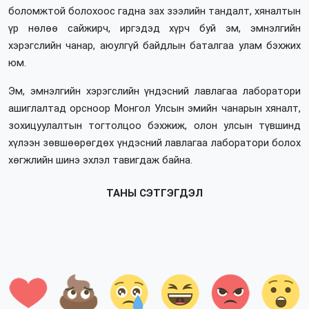
боломжтой болохоос гадна зах зээлийн тандалт, хяналтын
үр нөлөө сайжирч, иргэдэд хүрч буй эм, эмнэлгийн
хэрэгслийн чанар, аюулгүй байдлын баталгаа улам бэхжих
юм.
Эм, эмнэлгийн хэрэгслийн үндэсний лавлагаа лаборатори
ашиглалтад орсноор Монгол Улсын эмийн чанарын хяналт,
зохицуулалтын тогтолцоо бэхжиж, олон улсын түвшинд
хүлээн зөвшөөрөгдөх үндэсний лавлагаа лаборатори болох
хөгжлийн шинэ эхлэл тавигдаж байна.
ТАНЫ СЭТГЭГДЭЛ