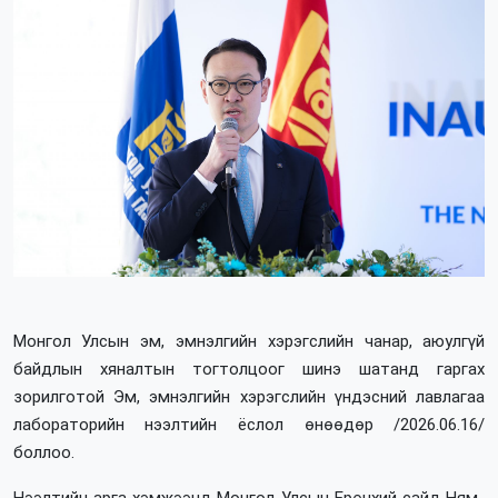
Монгол Улсын эм, эмнэлгийн хэрэгслийн чанар, аюулгүй
байдлын хяналтын тогтолцоог шинэ шатанд гаргах
зорилготой Эм, эмнэлгийн хэрэгслийн үндэсний лавлагаа
лабораторийн нээлтийн ёслол өнөөдөр /2026.06.16/
боллоо.
Нээлтийн арга хэмжээнд Монгол Улсын Ерөнхий сайд Ням-