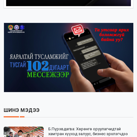
ШИНЭ МЭДЭЭ
Б.Пүрэвдагва: Хөрөнгө оруулагчидтай
хамтран хүүхэд залуус, бизнес эрхлэгчдээ