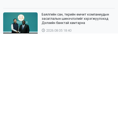
Баялгийн сан, төрийн өмчит компаниудын
засаглалын шинэчлэлийг хэрэгжүүлэхэд
Дэлхийн банктай хамтарна
2026.08.05 18:40
ЯПОН УЛСЫН ТОТТОРИ МУЖИЙН ГАДААД
ХАРИЛЦААНЫ ГАЗРЫН ТӨЛӨӨЛӨГЧИД,
ХӨДӨӨ АЖ АХУЙН СУРГУУЛИЙН ЭРДЭМТЭН
БАГШ НАР СУМДАД АЖИЛЛАЖ БАЙНА
2026.08.04 18:43
Хөвсгөл нуурын лусыг тахих төрийн
тахилгын ёслол боллоо
2026.08.02 17:35