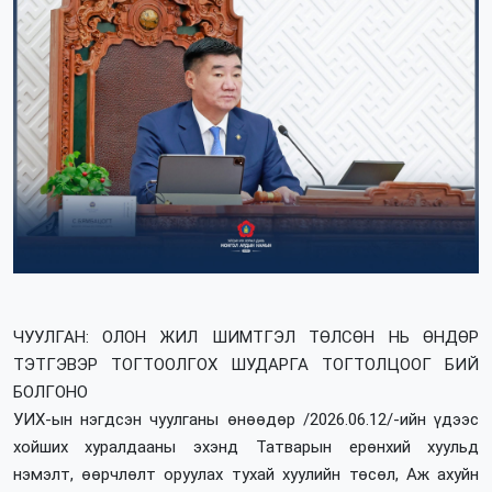
ЧУУЛГАН: ОЛОН ЖИЛ ШИМТГЭЛ ТӨЛСӨН НЬ ӨНДӨР
ТЭТГЭВЭР ТОГТООЛГОХ ШУДАРГА ТОГТОЛЦООГ БИЙ
БОЛГОНО
УИХ-ын нэгдсэн чуулганы өнөөдөр /2026.06.12/-ийн үдээс
хойших хуралдааны эхэнд Татварын ерөнхий хуульд
нэмэлт, өөрчлөлт оруулах тухай хуулийн төсөл, Аж ахуйн