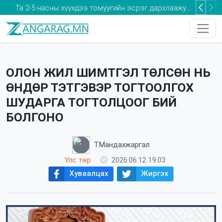
Та 2-5 насны хүүхдээ томуугийн эсрэг дархлаажуулалтад хамруулаарай
ОЛОН ЖИЛ ШИМТГЭЛ ТӨЛСӨН НЬ
ӨНДӨР ТЭТГЭВЭР ТОГТООЛГОХ
ШУДАРГА ТОГТОЛЦООГ БИЙ
БОЛГОНО
Т.Мандахжаргал
Улс төр
2026.06.12 19:03
Хуваалцах
Жиргэх