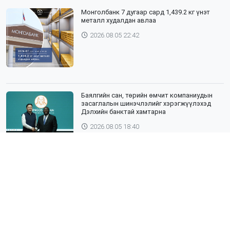
Монголбанк 7 дугаар сард 1,439.2 кг үнэт
металл худалдан авлаа
2026.08.05 22:42
Баялгийн сан, төрийн өмчит компаниудын
засаглалын шинэчлэлийг хэрэгжүүлэхэд
Дэлхийн банктай хамтарна
2026.08.05 18:40
ЯПОН УЛСЫН ТОТТОРИ МУЖИЙН ГАДААД
ХАРИЛЦААНЫ ГАЗРЫН ТӨЛӨӨЛӨГЧИД,
ХӨДӨӨ АЖ АХУЙН СУРГУУЛИЙН ЭРДЭМТЭН
БАГШ НАР СУМДАД АЖИЛЛАЖ БАЙНА
2026.08.04 18:43