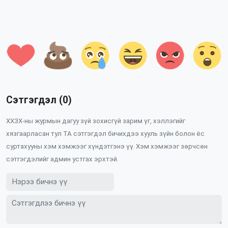
Сэтгэгдэл (0)
ХХЗХ-ны журмын дагуу зүй зохисгүй зарим үг, хэллэгийг
хязгаарласан тул ТА сэтгэгдэл бичихдээ хууль зүйн болон ёс
суртахууны хэм хэмжээг хүндэтгэнэ үү. Хэм хэмжээг зөрчсөн
сэтгэгдэлийг админ устгах эрхтэй.