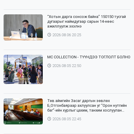
“Хотын дарга сонсож байна” 150150 тусгай
дугаарыг наймдугаар сарын 14-нөөс
ажиллуулж эхэлнэ
2026.08.06 20:25
⁣MC COLLECTION - ТҮҮНДЭЭ ТОГЛОЛТ БОЛНО
2026.08.05 22:50
Төв аймгийн Засаг даргын зөвлөх
Б,Отгонбаяраар ахлуулсан уг “Орон нутгийн
баг”-ийн хурлыг цахим, танхим хослуулан
зохион байгууллаа
2026.08.05 22:45