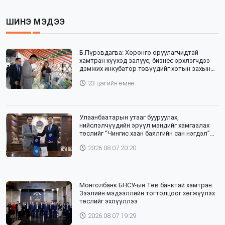
ШИНЭ МЭДЭЭ
Б.Пүрэвдагва: Хөрөнгө оруулагчидтай
хамтран хүүхэд залуус, бизнес эрхлэгчдээ
дэмжих инкубатор төвүүдийг хотын захын
хорооллуудад байгуулна
23 цагийн өмнө
Улаанбаатарын утааг бууруулах,
нийслэлчүүдийн эрүүл мэндийг хамгаалах
төслийг “Чингис хаан баялгийн сан нэгдэл”
ХХК-тай хамтран хэрэгжүүлнэ
2026.08.07 20:20
Монголбанк БНСУ-ын Төв банктай хамтран
Зээлийн мэдээллийн тогтолцоог хөгжүүлэх
төслийг эхлүүллээ
2026.08.07 19:29