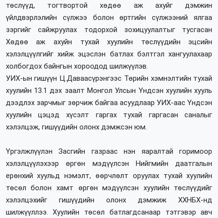
төслүүд, тогтвортой хөдөө аж ахуйг дэмжин
үйлдвэрлэлийн сүлжээ болон өртгийн сүлжээний ялгаа
зэргийг сайжруулах тодорхой зохицуулалтыг тусгасан
Хөдөө аж ахуйн тухай хуулийн төслүүдийн эцсийн
хэлэлцүүлгийг хийж эцэслэн батлах бэлтгэл хангуулахаар
холбогдох байнгын хороодод шилжүүлэв.
УИХ-ын гишүүн Ц.Даваасүрэнгээс Төрийн хэмнэлтийн тухай
хуулийн 13.1 дэх заалт Монгол Улсын Үндсэн хуулийн хууль
дээдлэх зарчмыг зөрчиж байгаа асуудлаар УИХ-аас Үндсэн
хуулийн цэцэд хүсэлт гаргах тухай гаргасан саналыг
хэлэлцэж, гишүүдийн олонх дэмжсэн юм.
Үргэлжлүүлэн Засгийн газраас нэн яаралтай горимоор
хэлэлцүүлэхээр өргөн мэдүүлсэн Нийгмийн даатгалын
ерөнхий хуульд нэмэлт, өөрчлөлт оруулах тухай хуулийн
төсөл болон хамт өргөн мэдүүлсэн хуулийн төслүүдийг
хэлэлцэхийг гишүүдийн олонх дэмжиж ХХНБХ-нд
шилжүүллээ. Хуулийн төсөл батлагдсанаар тэтгэвэр авч