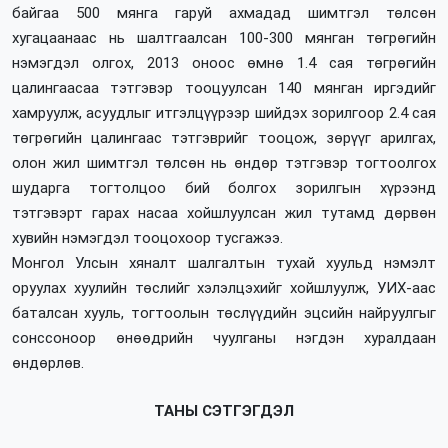
байгаа 500 мянга гаруй ахмадад шимтгэл төлсөн
хугацаанаас нь шалтгаалсан 100-300 мянган төгрөгийн
нэмэгдэл олгох, 2013 оноос өмнө 1.4 сая төгрөгийн
цалингаасаа тэтгэвэр тооцуулсан 140 мянган иргэдийг
хамруулж, асуудлыг итгэлцүүрээр шийдэх зорилгоор 2.4 сая
төгрөгийн цалингаас тэтгэврийг тооцож, зөрүүг арилгах,
олон жил шимтгэл төлсөн нь өндөр тэтгэвэр тогтоолгох
шударга тогтолцоо бий болгох зорилгын хүрээнд
тэтгэвэрт гарах насаа хойшлуулсан жил тутамд дөрвөн
хувийн нэмэгдэл тооцохоор тусгажээ.
Монгол Улсын хяналт шалгалтын тухай хуульд нэмэлт
оруулах хуулийн төслийг хэлэлцэхийг хойшлуулж, УИХ-аас
баталсан хууль, тогтоолын төслүүдийн эцсийн найруулгыг
сонссоноор өнөөдрийн чуулганы нэгдэн хуралдаан
өндөрлөв.
ТАНЫ СЭТГЭГДЭЛ