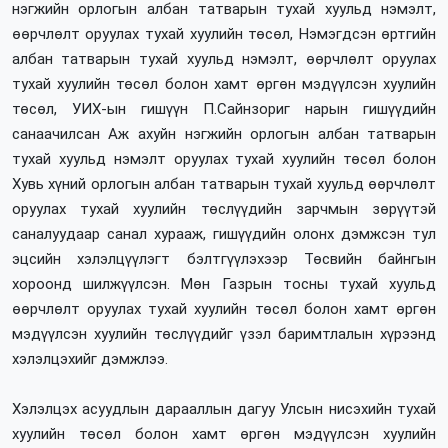
нэгжийн орлогын албан татварын тухай хуульд нэмэлт,
өөрчлөлт оруулах тухай хуулийн төсөл, Нэмэгдсэн өртгийн
албан татварын тухай хуульд нэмэлт, өөрчлөлт оруулах
тухай хуулийн төсөл болон хамт өргөн мэдүүлсэн хуулийн
төсөл, УИХ-ын гишүүн П.Сайнзориг нарын гишүүдийн
санаачилсан Аж ахуйн нэгжийн орлогын албан татварын
тухай хуульд нэмэлт оруулах тухай хуулийн төсөл болон
Хувь хүний орлогын албан татварын тухай хуульд өөрчлөлт
оруулах тухай хуулийн төслүүдийн зарчмын зөрүүтэй
саналуудаар санал хурааж, гишүүдийн олонх дэмжсэн тул
эцсийн хэлэлцүүлэгт бэлтгүүлэхээр Төсвийн байнгын
хороонд шилжүүлсэн. Мөн Газрын тосны тухай хуульд
өөрчлөлт оруулах тухай хуулийн төсөл болон хамт өргөн
мэдүүлсэн хуулийн төслүүдийг үзэл баримтлалын хүрээнд
хэлэлцэхийг дэмжлээ.
Хэлэлцэх асуудлын дарааллын дагуу Улсын нисэхийн тухай
хуулийн төсөл болон хамт өргөн мэдүүлсэн хуулийн