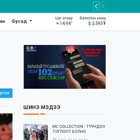
Цаг агаар
Валютын ханш
ин
Бусад
14.94
°
$
3,593
₮
ргэх
ШИНЭ МЭДЭЭ
⁣MC COLLECTION - ТҮҮНДЭЭ
ТОГЛОЛТ БОЛНО