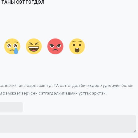
ТАНЫ СЭТГЭГДЭЛ
 хэллэгийг хязгаарласан тул ТА сэтгэгдэл бичихдээ хууль зүйн болон
м хэмжээг зөрчсөн сэтгэгдэлийг админ устгах эрхтэй.