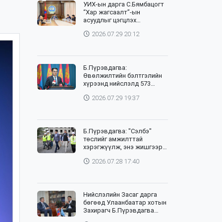
УИХ-ын дарга С.Бямбацогт
“Хар жагсаалт”-ын
асуудлыг цэгцлэх
чиглэлээр Монголбанкны
2026.07.29 20:12
удирдлагад 30 хоногийн
хугацаатай үүрэг өглөө
Б.Пүрэвдагва:
Өвөлжилтийн бэлтгэлийн
хүрээнд нийслэлд 573
төсөл, арга хэмжээг
2026.07.29 19:37
хэрэгжүүлж байна
Б.Пүрэвдагва: "Сэлбэ"
төслийг амжилттай
хэрэгжүүлж, энэ жишгээр
гэр хорооллыг орон
2026.07.28 17:40
сууцжуулна
Нийслэлийн Засаг дарга
бөгөөд Улаанбаатар хотын
Захирагч Б.Пүрэвдагва
өнөөдөр НҮБ-ын Суурин