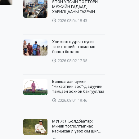
ЯПОН УЛСЫН ТОТТОРИ
МУЖИЙН ГАДААД
ХАРИЛЦААНЫ ГАЗРЫН
ТӨЛӨӨЛӨГЧИД, ХӨДӨӨ
2026.08.04 18:43
АЖ АХУЙН СУРГУУЛИЙН
ЭРДЭМТЭН БАГШ НАР
СУМДАД АЖИЛЛАЖ БАЙНА
Хөвсгөл нуурын лусыг
тахих төрийн тахилгын
ёслол боллоо
2026.08.02 17:35
Баянцагаан сумын
"Чихэртийн зоо"-д адуучин
тэмцээн зохион байгууллаа
2026.08.01 19:46
МУГЖ Л.Болдбаатар:
Миний тоглолтыг нас
насныхан л үзэх юм шиг
байна