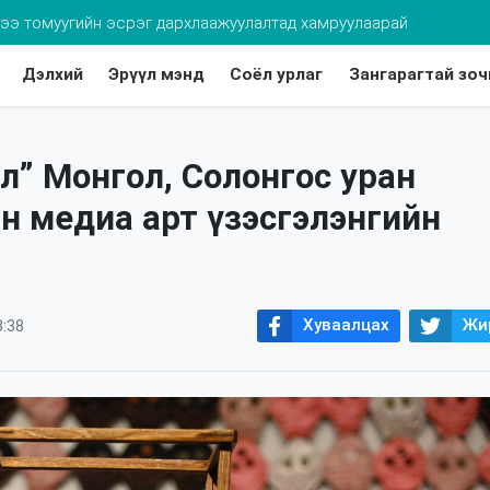
хдээ томуугийн эсрэг дархлаажуулалтад хамруулаарай
Дэлхий
Эрүүл мэнд
Соёл урлаг
Зангарагтай зоч
эл” Монгол, Солонгос уран
н медиа арт үзэсгэлэнгийн
Хуваалцах
Жи
3:38