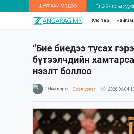
ШУУРХАЙ МЭДЭЭ
Та 2-5 насны хүү
Улс төр
Нийгэм
“Бие биедээ тусах гэр
бүтээлчдийн хамтарса
нээлт боллоо
Г.Нямдорж
Соёл урлаг
2026.06.04 1