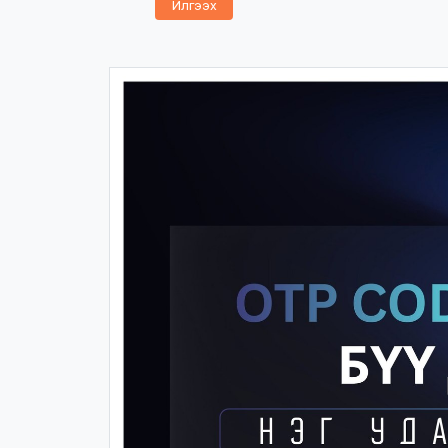
Илгээх