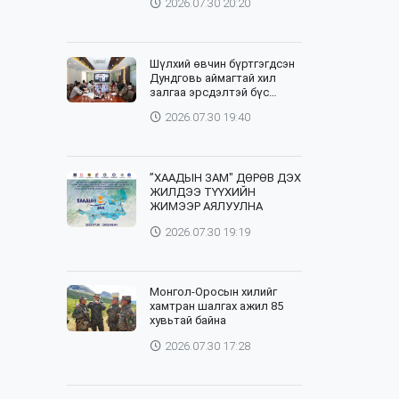
2026.07.30 20:20
Шүлхий өвчин бүртгэгдсэн
Дундговь аймагтай хил
залгаа эрсдэлтэй бүс
нутгуудад хамгаалалтын
2026.07.30 19:40
вакцинжуулалтыг зохион
байгуулж байна
”ХААДЫН ЗАМ" ДӨРӨВ ДЭХ
ЖИЛДЭЭ ТҮҮХИЙН
ЖИМЭЭР АЯЛУУЛНА
2026.07.30 19:19
Монгол-Оросын хилийг
хамтран шалгах ажил 85
хувьтай байна
2026.07.30 17:28