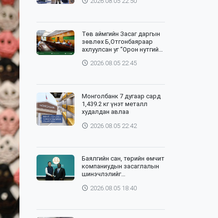
2026.08.05 22:50
Төв аймгийн Засаг даргын
зөвлөх Б,Отгонбаяраар
ахлуулсан уг “Орон нутгийн
баг”-ийн хурлыг цахим,
2026.08.05 22:45
танхим хослуулан зохион
байгууллаа
Монголбанк 7 дугаар сард
1,439.2 кг үнэт металл
худалдан авлаа
2026.08.05 22:42
Баялгийн сан, төрийн өмчит
компаниудын засаглалын
шинэчлэлийг
хэрэгжүүлэхэд Дэлхийн
2026.08.05 18:40
банктай хамтарна