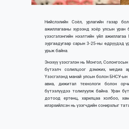
Нийслэлийн Соёл, урлагийн газар б
ажиллагааны хүрээнд хоёр улсын уран 
үзэсгэлэнгийн нээлтийн үйл ажиллагаа
зургаадугаар сарын 3-25-ны өдрүүдэд үр
урьж байна.
Энэхүү үзэсгэлэн нь Монгол, Солонгосын 
бүтээлч солилцоог дэмжих, медиа ар
Үзэсгэлэнд манай улсын болон БНСУ-ын ту
авиа, дижитал технологи болон орч
бүтээлүүдээ толилуулж байна. Уран бүт
дотоод ертөнц, харилцаа холбоо, ха
илэрхийлсэн нь үзэгчдийн сонирхлыг тат