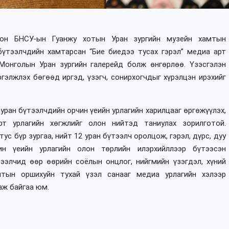
олон БНСУ-ын Гуанжу хотын Уран зургийн музейн хамтын
бүтээлчдийн хамтарсан “Бие биедээ тусах гэрэл” медиа арт
 Монголын Уран зургийн галерейд болж өнгөрлөө. Үзэсгэлэн
гэлжлэх бөгөөд иргэд, үзэгч, сонирхогчдыг хүрэлцэн ирэхийг
уран бүтээлчдийн орчин үеийн урлагийн харилцааг өргөжүүлэх,
т урлагийн хөгжлийг олон нийтэд таниулах зорилготой.
с бүр зургаа, нийт 12 уран бүтээлч оролцож, гэрэл, дүрс, дуу
ин үеийн урлагийн олон төрлийн илэрхийллээр бүтээсэн
ээлчид өөр өөрийн соёлын онцлог, нийгмийн үзэгдэл, хүний
мтын оршихуйн тухай үзэл санааг медиа урлагийн хэлээр
аж байгаа юм.