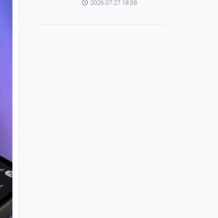
2026.07.27 18:38
зохицуулагч Яап ван
Хиердэнтэй уулзлаа