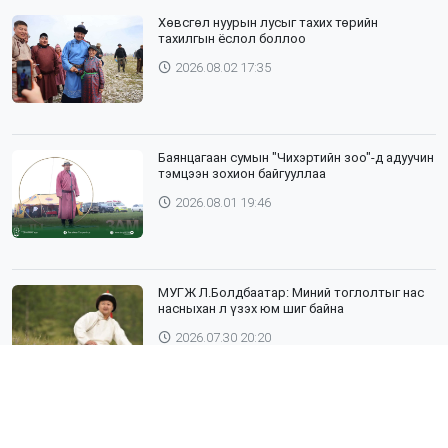
Хөвсгөл нуурын лусыг тахих төрийн
тахилгын ёслол боллоо
2026.08.02 17:35
Баянцагаан сумын "Чихэртийн зоо"-д адуучин
тэмцээн зохион байгууллаа
2026.08.01 19:46
МУГЖ Л.Болдбаатар: Миний тоглолтыг нас
насныхан л үзэх юм шиг байна
2026.07.30 20:20
Шүлхий өвчин бүртгэгдсэн Дундговь
аймагтай хил залгаа эрсдэлтэй бүс