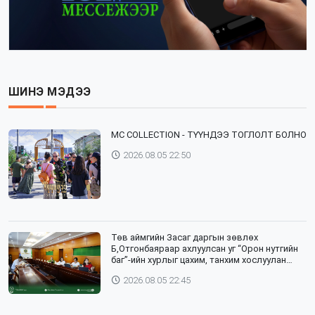
ШИНЭ МЭДЭЭ
⁣MC COLLECTION - ТҮҮНДЭЭ ТОГЛОЛТ БОЛНО
2026.08.05 22:50
Төв аймгийн Засаг даргын зөвлөх
Б,Отгонбаяраар ахлуулсан уг “Орон нутгийн
баг”-ийн хурлыг цахим, танхим хослуулан
зохион байгууллаа
2026.08.05 22:45