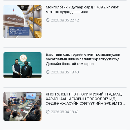
Монголбанк 7 дугаар сард 1,439.2 кг үнэт
металл худалдан авлаа
2026.08.05 22:42
Баялгийн сан, төрийн өмчит компаниудын
засаглалын шинэчлэлийг хэрэгжүүлэхэд
Дэлхийн банктай хамтарна
2026.08.05 18:40
ЯПОН УЛСЫН ТОТТОРИ МУЖИЙН ГАДААД
ХАРИЛЦААНЫ ГАЗРЫН ТӨЛӨӨЛӨГЧИД,
ХӨДӨӨ АЖ АХУЙН СУРГУУЛИЙН ЭРДЭМТЭН
БАГШ НАР СУМДАД АЖИЛЛАЖ БАЙНА
2026.08.04 18:43