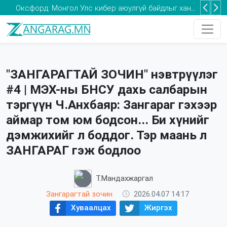
Оксфорд: Монгол Улс кибер аюулгүй байдлыг хангах хөрөнгө оруулалтыг нэмэгдүүлэх шаардлагатай
Та 2-5 насны хүүхдээ томуугийн эсрэг дархлаажуулалтад хамруулаарай
"ЗАНГАРАГТАЙ ЗОЧИН" нэвтрүүлэг
#4 | МЭХ-ны БНСУ дахь салбарын
тэргүүн Ч.Анхбаяр: Зангараг гэхээр
аймар том юм бодсон... Би хүнийг
дэмжихийг л боддог. Тэр маань л
ЗАНГАРАГ гэж бодлоо
Т.Мандахжаргал
Зангарагтай зочин
2026.04.07 14:17
Хуваалцах
Жиргэх