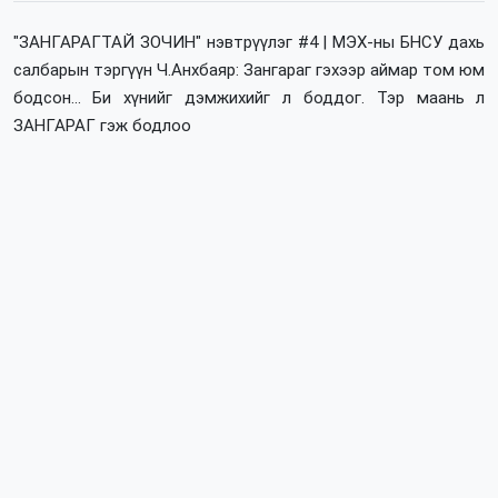
"ЗАНГАРАГТАЙ ЗОЧИН" нэвтрүүлэг #4 | МЭХ-ны БНСУ дахь
салбарын тэргүүн Ч.Анхбаяр: Зангараг гэхээр аймар том юм
бодсон... Би хүнийг дэмжихийг л боддог. Тэр маань л
ЗАНГАРАГ гэж бодлоо