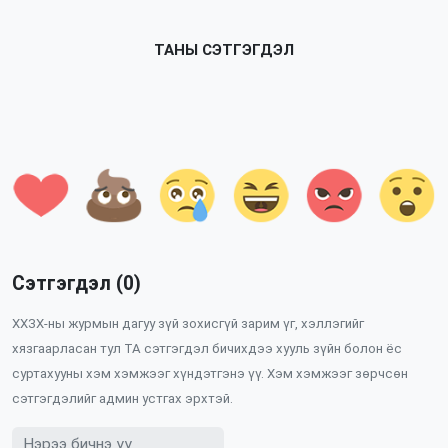
ТАНЫ СЭТГЭГДЭЛ
Сэтгэгдэл (0)
ХХЗХ-ны журмын дагуу зүй зохисгүй зарим үг, хэллэгийг
хязгаарласан тул ТА сэтгэгдэл бичихдээ хууль зүйн болон ёс
суртахууны хэм хэмжээг хүндэтгэнэ үү. Хэм хэмжээг зөрчсөн
сэтгэгдэлийг админ устгах эрхтэй.