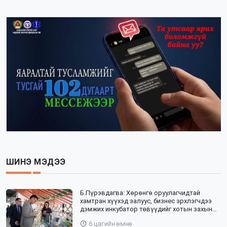
ШИНЭ МЭДЭЭ
Б.Пүрэвдагва: Хөрөнгө оруулагчидтай
хамтран хүүхэд залуус, бизнес эрхлэгчдээ
дэмжих инкубатор төвүүдийг хотын захын
хорооллуудад байгуулна
6 цагийн өмнө