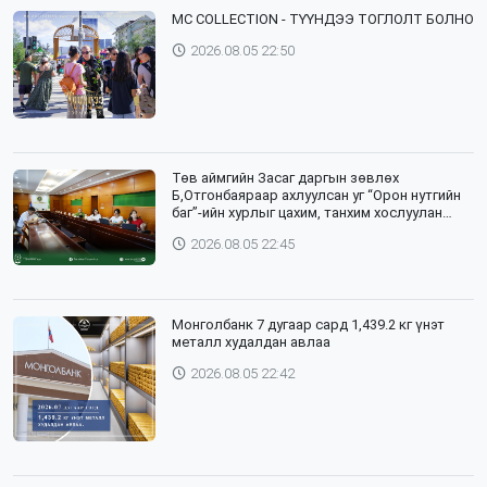
⁣MC COLLECTION - ТҮҮНДЭЭ ТОГЛОЛТ БОЛНО
2026.08.05 22:50
Төв аймгийн Засаг даргын зөвлөх
Б,Отгонбаяраар ахлуулсан уг “Орон нутгийн
баг”-ийн хурлыг цахим, танхим хослуулан
зохион байгууллаа
2026.08.05 22:45
Монголбанк 7 дугаар сард 1,439.2 кг үнэт
металл худалдан авлаа
2026.08.05 22:42