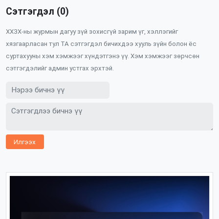
Сэтгэгдэл (0)
ХХЗХ-ны журмын дагуу зүй зохисгүй зарим үг, хэллэгийг
хязгаарласан тул ТА сэтгэгдэл бичихдээ хууль зүйн болон ёс
суртахууны хэм хэмжээг хүндэтгэнэ үү. Хэм хэмжээг зөрчсөн
сэтгэгдэлийг админ устгах эрхтэй.
Илгээх