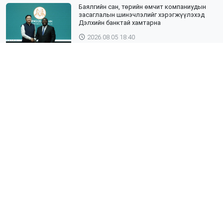
Баялгийн сан, төрийн өмчит компаниудын
засаглалын шинэчлэлийг хэрэгжүүлэхэд
Дэлхийн банктай хамтарна
2026.08.05 18:40
ЯПОН УЛСЫН ТОТТОРИ МУЖИЙН ГАДААД
ХАРИЛЦААНЫ ГАЗРЫН ТӨЛӨӨЛӨГЧИД,
ХӨДӨӨ АЖ АХУЙН СУРГУУЛИЙН ЭРДЭМТЭН
БАГШ НАР СУМДАД АЖИЛЛАЖ БАЙНА
2026.08.04 18:43
Хөвсгөл нуурын лусыг тахих төрийн
тахилгын ёслол боллоо
2026.08.02 17:35
Баянцагаан сумын "Чихэртийн зоо"-д адуучин
тэмцээн зохион байгууллаа