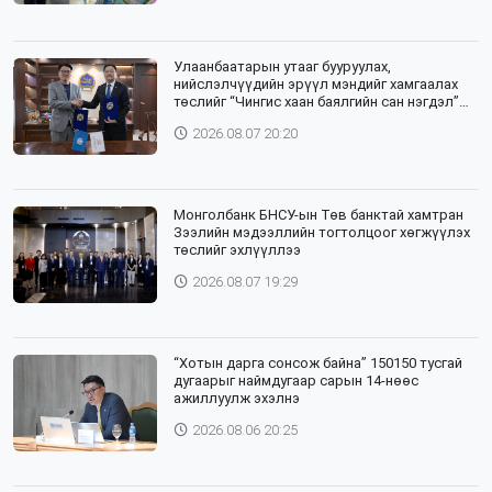
Улаанбаатарын утааг бууруулах,
нийслэлчүүдийн эрүүл мэндийг хамгаалах
төслийг “Чингис хаан баялгийн сан нэгдэл”
ХХК-тай хамтран хэрэгжүүлнэ
2026.08.07 20:20
Монголбанк БНСУ-ын Төв банктай хамтран
Зээлийн мэдээллийн тогтолцоог хөгжүүлэх
төслийг эхлүүллээ
2026.08.07 19:29
“Хотын дарга сонсож байна” 150150 тусгай
дугаарыг наймдугаар сарын 14-нөөс
ажиллуулж эхэлнэ
2026.08.06 20:25