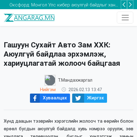
Оксфорд: Монгол Улс кибер аюулгүй байдлыг хангах хөрөнгө оруулалтыг нэмэгдүүлэх шаардлагатай
Та 2-5 насны хүүхдээ томуугийн эсрэг дархлаажуулалтад хамруулаарай
Гашуун Сухайт Авто Зам ХХК:
Аюулгүй байдлаа эрхэмлэж,
хариуцлагатай жолооч байцгаая
Т.Мандахжаргал
Нийгэм
2026.02.13 13:47
Хуваалцах
Жиргэх
Хүнд даацын тээврийн хэрэгслийн жолооч та өөрийн болон
өрөөл бусдын аюулгүй байдалд хувь нэмрээ оруулж, зөв
хандлага төлөвшүүлэн, бусдыг хүндэтгэж замын