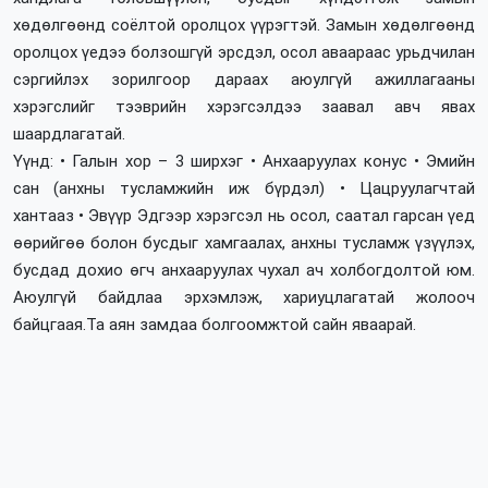
хөдөлгөөнд соёлтой оролцох үүрэгтэй. Замын хөдөлгөөнд
оролцох үедээ болзошгүй эрсдэл, осол аваараас урьдчилан
сэргийлэх зорилгоор дараах аюулгүй ажиллагааны
хэрэгслийг тээврийн хэрэгсэлдээ заавал авч явах
шаардлагатай.
Үүнд: • Галын хор – 3 ширхэг • Анхааруулах конус • Эмийн
сан (анхны тусламжийн иж бүрдэл) • Цацруулагчтай
хантааз • Эвүүр Эдгээр хэрэгсэл нь осол, саатал гарсан үед
өөрийгөө болон бусдыг хамгаалах, анхны тусламж үзүүлэх,
бусдад дохио өгч анхааруулах чухал ач холбогдолтой юм.
Аюулгүй байдлаа эрхэмлэж, хариуцлагатай жолооч
байцгаая.Та аян замдаа болгоомжтой сайн яваарай.