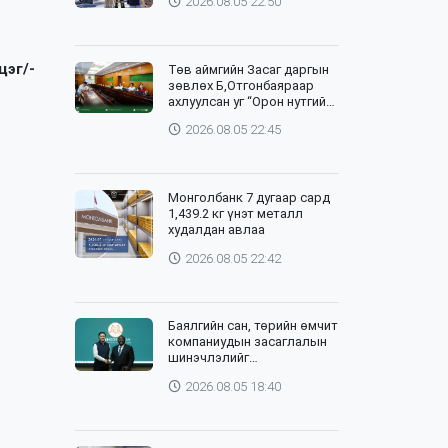
2026.08.05 22:50
цэг/-
Төв аймгийн Засаг даргын
зөвлөх Б,Отгонбаяраар
ахлуулсан уг “Орон нутгийн
баг”-ийн хурлыг цахим,
2026.08.05 22:45
танхим хослуулан зохион
байгууллаа
Монголбанк 7 дугаар сард
1,439.2 кг үнэт металл
худалдан авлаа
2026.08.05 22:42
Баялгийн сан, төрийн өмчит
компаниудын засаглалын
шинэчлэлийг
хэрэгжүүлэхэд Дэлхийн
2026.08.05 18:40
банктай хамтарна