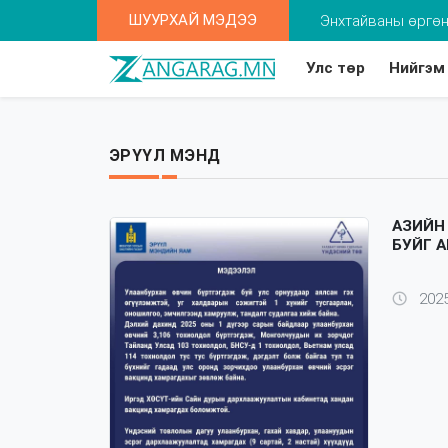
ШУУРХАЙ МЭДЭЭ
Энхтайваны өргөн
Улс төр
Нийгэм
“Цагаан алт” хөдө
Оксфорд: Монгол 
ЭРҮҮЛ МЭНД
Та 2-5 насны хүү
АЗИЙН
БУЙГ 
2025