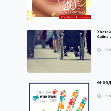
Хөлтэй
байна 
2024
ӨНӨӨД
2024