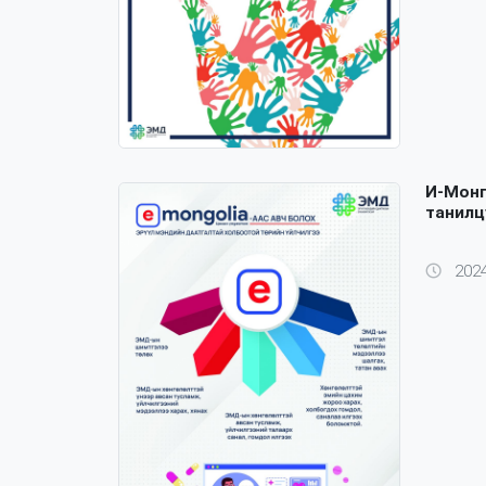
И-Монг
танилц
2024