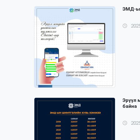
ЭМД-ын
2025
Эрүүл 
байна
2025