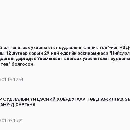
лалт анагаах ухааны элэг судлалын клиник төв"-ийг НЗД
ны 12 дугаар сарын 29-ний өдрийн захирамжаар "Нийслэ
даргын дэргэдэх Уламжлалт анагаах ухааны элэг судлал
 төв" болгосон
.01.15 12:54
Р СУДЛАЛЫН ҮНДЭСНИЙ ХОЁРДУГААР ТӨВД АЖИЛЛАХ Э
 АНУ-Д СУРГАНА
.01.06 15:21