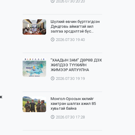
2026.07.30 20:20
Шүлхий өвчин бүртгэгдсэн
Дундговь аймагтай хил
залгаа эрсдэлтэй бүс
нутгуудад хамгаалалтын
2026.07.30 19:40
вакцинжуулалтыг зохион
байгуулж байна
”ХААДЫН ЗАМ" ДӨРӨВ ДЭХ
ЖИЛДЭЭ ТҮҮХИЙН
ЖИМЭЭР АЯЛУУЛНА
2026.07.30 19:19
ж
Монгол-Оросын хилийг
хамтран шалгах ажил 85
хувьтай байна
2026.07.30 17:28