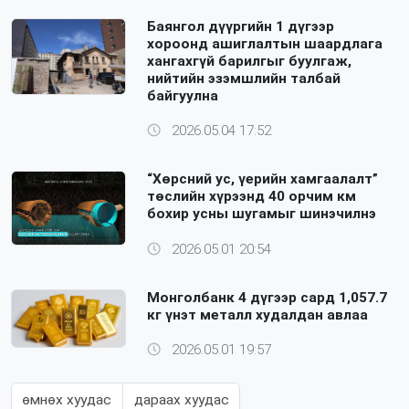
Баянгол дүүргийн 1 дүгээр
хороонд ашиглалтын шаардлага
хангахгүй барилгыг буулгаж,
нийтийн эзэмшлийн талбай
байгуулна
2026.05.04 17:52
“Хөрсний ус, үерийн хамгаалалт”
төслийн хүрээнд 40 орчим км
бохир усны шугамыг шинэчилнэ
2026.05.01 20:54
Монголбанк 4 дүгээр сард 1,057.7
кг үнэт металл худалдан авлаа
2026.05.01 19:57
өмнөх хуудас
дараах хуудас