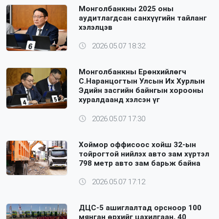
Монголбанкны 2025 оны
аудитлагдсан санхүүгийн тайланг
хэлэлцэв
2026.05.07 18:32
Монголбанкны Ерөнхийлөгч
С.Наранцогтын Улсын Их Хурлын
Эдийн засгийн байнгын хорооны
хуралдаанд хэлсэн үг
2026.05.07 17:30
Хоймор оффисоос хойш 32-ын
тойрогтой нийлэх авто зам хүртэл
798 метр авто зам барьж байна
2026.05.07 17:12
ДЦС-5 ашиглалтад орсноор 100
мянган өрхийг цахилгаан, 40