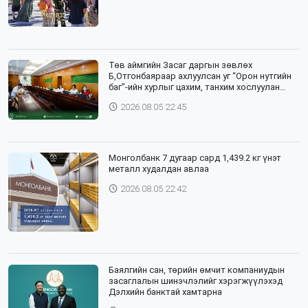
Төв аймгийн Засаг даргын зөвлөх
Б,Отгонбаяраар ахлуулсан уг “Орон нутгийн
баг”-ийн хурлыг цахим, танхим хослуулан
зохион байгууллаа
2026.08.05 22:45
Монголбанк 7 дугаар сард 1,439.2 кг үнэт
металл худалдан авлаа
2026.08.05 22:42
Баялгийн сан, төрийн өмчит компаниудын
засаглалын шинэчлэлийг хэрэгжүүлэхэд
Дэлхийн банктай хамтарна