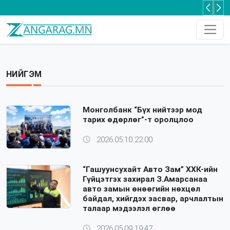
“Цагаан алт” хөдөлгөөн мал аж ахуйн хөнгөн аж үйлдвэрлэлийн салбарт сүүлийн 30 гаруй жилд байгаагүй дэмжлэг үзүүлнэ
Оксфорд: Монгол Улс кибер аюулгүй байдлыг хангах хөрөнгө оруулалтыг нэмэгдүүлэх шаардлагатай
Та 2-5 насны хүүхдээ томуугийн эсрэг дархлаажуулалтад хамруулаарай
НИЙГЭМ
Монголбанк “Бүх нийтээр мод
тарих өдөрлөг”-т оролцлоо
2026.05.10 22:00
“Гашуунсухайт Авто Зам” ХХК-ийн
Гүйцэтгэх захирал З.Амарсанаа
авто замын өнөөгийн нөхцөл
байдал, хийгдэх засвар, арчлалтын
талаар мэдээлэл өглөө
2026.05.09 19:47