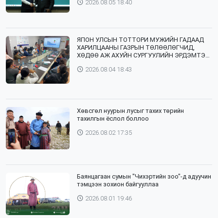
2026.08.05 18:40
ЯПОН УЛСЫН ТОТТОРИ МУЖИЙН ГАДААД
ХАРИЛЦААНЫ ГАЗРЫН ТӨЛӨӨЛӨГЧИД,
ХӨДӨӨ АЖ АХУЙН СУРГУУЛИЙН ЭРДЭМТЭН
БАГШ НАР СУМДАД АЖИЛЛАЖ БАЙНА
2026.08.04 18:43
Хөвсгөл нуурын лусыг тахих төрийн
тахилгын ёслол боллоо
2026.08.02 17:35
Баянцагаан сумын "Чихэртийн зоо"-д адуучин
тэмцээн зохион байгууллаа
2026.08.01 19:46