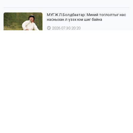
МУГЖ Л.Болдбаатар: Миний тоглолтыг нас
насныхан л үзэх юм шиг байна
2026.07.30 20:20
Шүлхий өвчин бүртгэгдсэн Дундговь
аймагтай хил залгаа эрсдэлтэй бүс
нутгуудад хамгаалалтын вакцинжуулалтыг
зохион байгуулж байна
2026.07.30 19:40
”ХААДЫН ЗАМ" ДӨРӨВ ДЭХ ЖИЛДЭЭ
ТҮҮХИЙН ЖИМЭЭР АЯЛУУЛНА
2026.07.30 19:19